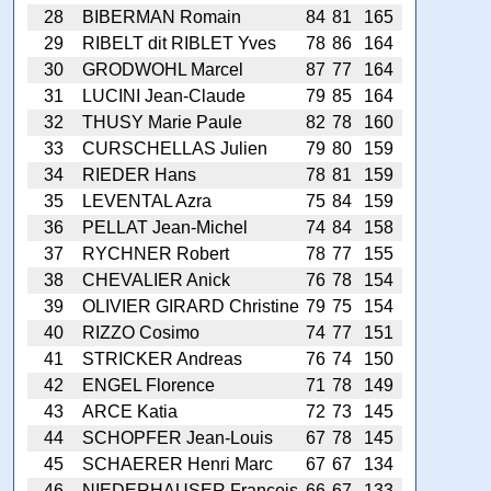
28
BIBERMAN Romain
84
81
165
29
RIBELT dit RIBLET Yves
78
86
164
30
GRODWOHL Marcel
87
77
164
31
LUCINI Jean-Claude
79
85
164
32
THUSY Marie Paule
82
78
160
33
CURSCHELLAS Julien
79
80
159
34
RIEDER Hans
78
81
159
35
LEVENTAL Azra
75
84
159
36
PELLAT Jean-Michel
74
84
158
37
RYCHNER Robert
78
77
155
38
CHEVALIER Anick
76
78
154
39
OLIVIER GIRARD Christine
79
75
154
40
RIZZO Cosimo
74
77
151
41
STRICKER Andreas
76
74
150
42
ENGEL Florence
71
78
149
43
ARCE Katia
72
73
145
44
SCHOPFER Jean-Louis
67
78
145
45
SCHAERER Henri Marc
67
67
134
46
NIEDERHAUSER François
66
67
133