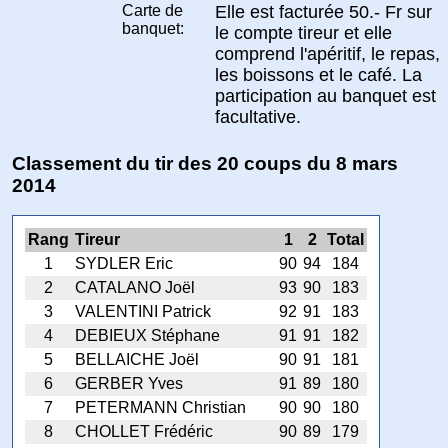
Carte de
Elle est facturée 50.- Fr sur
banquet:
le compte tireur et elle
comprend l'apéritif, le repas,
les boissons et le café. La
participation au banquet est
facultative.
Classement du tir des 20 coups du 8 mars
2014
Rang
Tireur
1
2
Total
1
SYDLER Eric
90
94
184
2
CATALANO Joël
93
90
183
3
VALENTINI Patrick
92
91
183
4
DEBIEUX Stéphane
91
91
182
5
BELLAICHE Joël
90
91
181
6
GERBER Yves
91
89
180
7
PETERMANN Christian
90
90
180
8
CHOLLET Frédéric
90
89
179