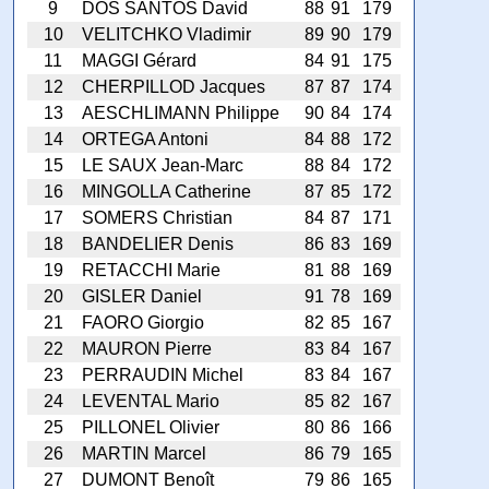
9
DOS SANTOS David
88
91
179
10
VELITCHKO Vladimir
89
90
179
11
MAGGI Gérard
84
91
175
12
CHERPILLOD Jacques
87
87
174
13
AESCHLIMANN Philippe
90
84
174
14
ORTEGA Antoni
84
88
172
15
LE SAUX Jean-Marc
88
84
172
16
MINGOLLA Catherine
87
85
172
17
SOMERS Christian
84
87
171
18
BANDELIER Denis
86
83
169
19
RETACCHI Marie
81
88
169
20
GISLER Daniel
91
78
169
21
FAORO Giorgio
82
85
167
22
MAURON Pierre
83
84
167
23
PERRAUDIN Michel
83
84
167
24
LEVENTAL Mario
85
82
167
25
PILLONEL Olivier
80
86
166
26
MARTIN Marcel
86
79
165
27
DUMONT Benoît
79
86
165