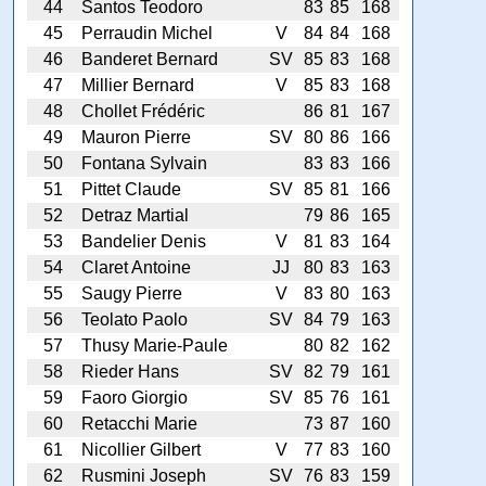
44
Santos Teodoro
83
85
168
45
Perraudin Michel
V
84
84
168
46
Banderet Bernard
SV
85
83
168
47
Millier Bernard
V
85
83
168
48
Chollet Frédéric
86
81
167
49
Mauron Pierre
SV
80
86
166
50
Fontana Sylvain
83
83
166
51
Pittet Claude
SV
85
81
166
52
Detraz Martial
79
86
165
53
Bandelier Denis
V
81
83
164
54
Claret Antoine
JJ
80
83
163
55
Saugy Pierre
V
83
80
163
56
Teolato Paolo
SV
84
79
163
57
Thusy Marie-Paule
80
82
162
58
Rieder Hans
SV
82
79
161
59
Faoro Giorgio
SV
85
76
161
60
Retacchi Marie
73
87
160
61
Nicollier Gilbert
V
77
83
160
62
Rusmini Joseph
SV
76
83
159