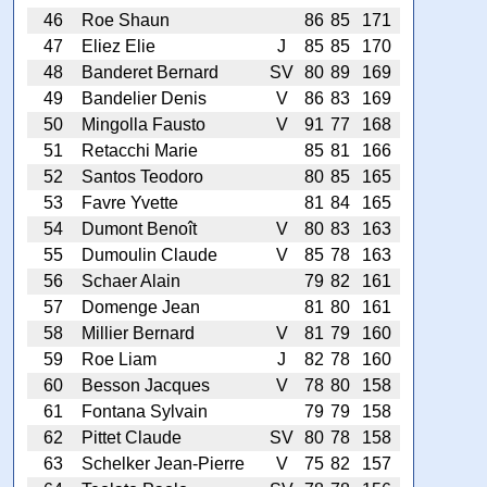
46
Roe Shaun
86
85
171
47
Eliez Elie
J
85
85
170
48
Banderet Bernard
SV
80
89
169
49
Bandelier Denis
V
86
83
169
50
Mingolla Fausto
V
91
77
168
51
Retacchi Marie
85
81
166
52
Santos Teodoro
80
85
165
53
Favre Yvette
81
84
165
54
Dumont Benoît
V
80
83
163
55
Dumoulin Claude
V
85
78
163
56
Schaer Alain
79
82
161
57
Domenge Jean
81
80
161
58
Millier Bernard
V
81
79
160
59
Roe Liam
J
82
78
160
60
Besson Jacques
V
78
80
158
61
Fontana Sylvain
79
79
158
62
Pittet Claude
SV
80
78
158
63
Schelker Jean-Pierre
V
75
82
157