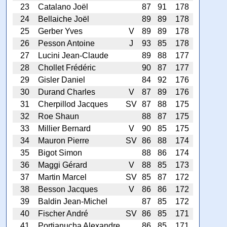
23
Catalano Joël
87
91
178
24
Bellaiche Joël
89
89
178
25
Gerber Yves
V
89
89
178
26
Pesson Antoine
J
93
85
178
27
Lucini Jean-Claude
89
88
177
28
Chollet Frédéric
90
87
177
29
Gisler Daniel
84
92
176
30
Durand Charles
V
87
89
176
31
Cherpillod Jacques
SV
87
88
175
32
Roe Shaun
88
87
175
33
Millier Bernard
V
90
85
175
34
Mauron Pierre
SV
86
88
174
35
Bigot Simon
88
86
174
36
Maggi Gérard
V
88
85
173
37
Martin Marcel
SV
85
87
172
38
Besson Jacques
V
86
86
172
39
Baldin Jean-Michel
87
85
172
40
Fischer André
SV
86
85
171
41
Portianucha Alexandre
86
85
171