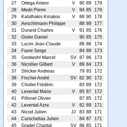
27
Ortega Antoni
V
90
89
179
28
Medri Pierre
V
94
85
179
29
Kalathakis Kiriakos
V
88
90
178
30
Aeschlimann Philippe
88
89
177
31
Durand Charles
V
91
85
176
32
Gisler Daniel
90
85
175
33
Lucini Jean-Claude
88
86
174
34
Favre Serge
84
89
173
35
Grodwohl Marcel
SV
87
86
173
36
Nicollier Gilbert
V
89
84
173
37
Stricker Andreas
79
93
172
38
Fischer André
SV
82
90
172
39
Chollet Frédéric
83
89
172
40
Levental Mario
V
85
87
172
41
Pillonel Olivier
87
85
172
42
Levental Azra
V
82
89
171
43
Nicod Julien
JJ
83
88
171
44
Curschellas Julien
84
87
171
45
Gradel Chantal
SV
86
85
171