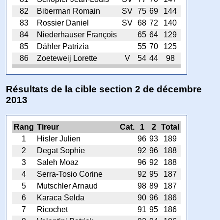
82
Biberman Romain
SV
75
69
144
83
Rossier Daniel
SV
68
72
140
84
Niederhauser François
65
64
129
85
Dähler Patrizia
55
70
125
86
Zoeteweij Lorette
V
54
44
98
Résultats de la cible section 2 de décembre
2013
Rang
Tireur
Cat.
1
2
Total
1
Hisler Julien
96
93
189
2
Degat Sophie
92
96
188
3
Saleh Moaz
96
92
188
4
Serra-Tosio Corine
92
95
187
5
Mutschler Arnaud
98
89
187
6
Karaca Selda
90
96
186
7
Ricochet
91
95
186