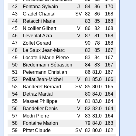
42
Fontana Sylvain
J
84
86
170
43
Gradel Chantal
SV
82
86
168
44
Retacchi Marie
83
85
168
45
Nicollier Gilbert
V
86
82
168
46
Levental Azra
V
87
81
168
47
Zollet Gérard
90
78
168
48
Le Saux Jean-Marc
82
85
167
49
Locatelli Marie-Pierre
83
84
167
50
Biedermann Sébastien
84
83
167
51
Petermann Christian
86
81.0
167
52
Pellat Jean-Michel
V
81
85.0
166
53
Banderet Bernard
SV
85
80.0
165
54
Detraz Martial
80
84.0
164
55
Masset Philippe
V
81
83.0
164
56
Bandelier Denis
V
82
82.0
164
57
Medri Pierre
V
83
81.0
164
58
Fontaine Marion
79
84.0
163
59
Pittet Claude
SV
82
80.0
162