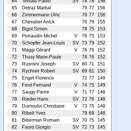
64
Teolato Paolo
SV
78
78
156
65
Detraz Martial
79
77
156
66
Zimmermann Ulric
79
77
156
67
Chevalier Anick
76
79
155
68
Bigot Simon
78
75
153
69
Perraudin Michel
V
78
75
153
70
Schopfer Jean-Louis
SV
73
79
152
71
Maggi Gérard
V
76
76
152
72
Thusy Marie-Paule
76
76
152
73
Rusmini Joseph
SV
80
71
151
74
Rychner Robert
SV
69
81
150
75
Engel Florence
72
77
149
76
Feist Fernand
V
74
75
149
77
Saugy Pierre
V
71
77
148
78
Rieder Hans
SV
72
76
148
79
Dumoulin Christiane
V
73
75
148
80
Ribelt Yves
79
69
148
81
Biberman Romain
SV
70
75
145
82
Faoro Giorgio
SV
72
73
145