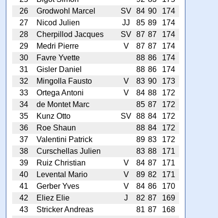
26
Grodwohl Marcel
SV
84
90
174
27
Nicod Julien
JJ
85
89
174
28
Cherpillod Jacques
SV
87
87
174
29
Medri Pierre
V
87
87
174
30
Favre Yvette
88
86
174
31
Gisler Daniel
88
86
174
32
Mingolla Fausto
V
83
90
173
33
Ortega Antoni
V
84
88
172
34
de Montet Marc
85
87
172
35
Kunz Otto
SV
88
84
172
36
Roe Shaun
88
84
172
37
Valentini Patrick
89
83
172
38
Curschellas Julien
83
88
171
39
Ruiz Christian
V
84
87
171
40
Levental Mario
V
89
82
171
41
Gerber Yves
V
84
86
170
42
Eliez Elie
J
82
87
169
43
Stricker Andreas
81
87
168