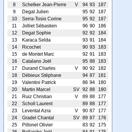
8
Schelker Jean-Pierre
V
94
93
187
9
Degat Julien
95
92
187
10
Serra-Tosio Corine
95
92
187
11
Jolliet Sébastien
96
90
186
12
Degat Sophie
92
92
184
13
Karaca Selda
93
91
184
14
Ricochet
90
93
183
15
de Montet Marc
92
91
183
16
Catalano Joël
95
88
183
17
Durand Charles
V
90
92
182
18
Débieux Stéphane
94
87
181
19
Valentini Patrick
86
94
180
20
Martin Marcel
SV
92
88
180
21
Ruiz Christian
V
89
88
177
22
Scholl Laurent
89
88
177
23
Levental Azra
V
90
87
177
24
Gradel Chantal
SV
89
87
176
25
Pillonel Olivier
83
92
175
26
Bellaiche Joël
84
91
175