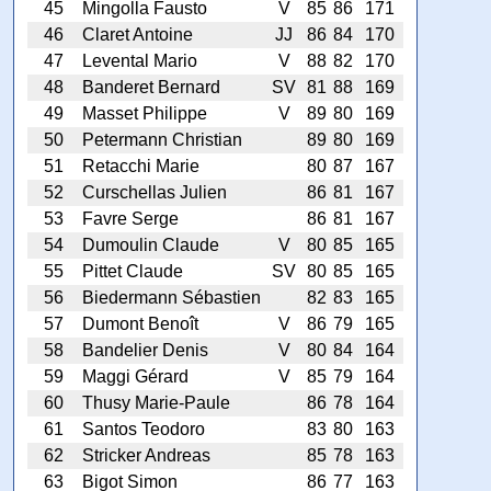
45
Mingolla Fausto
V
85
86
171
46
Claret Antoine
JJ
86
84
170
47
Levental Mario
V
88
82
170
48
Banderet Bernard
SV
81
88
169
49
Masset Philippe
V
89
80
169
50
Petermann Christian
89
80
169
51
Retacchi Marie
80
87
167
52
Curschellas Julien
86
81
167
53
Favre Serge
86
81
167
54
Dumoulin Claude
V
80
85
165
55
Pittet Claude
SV
80
85
165
56
Biedermann Sébastien
82
83
165
57
Dumont Benoît
V
86
79
165
58
Bandelier Denis
V
80
84
164
59
Maggi Gérard
V
85
79
164
60
Thusy Marie-Paule
86
78
164
61
Santos Teodoro
83
80
163
62
Stricker Andreas
85
78
163
63
Bigot Simon
86
77
163