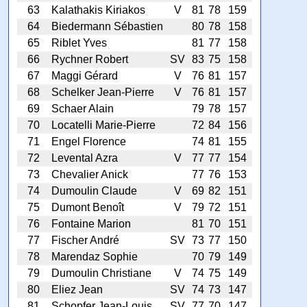
63
Kalathakis Kiriakos
V
81
78
159
64
Biedermann Sébastien
80
78
158
65
Riblet Yves
81
77
158
66
Rychner Robert
SV
83
75
158
67
Maggi Gérard
V
76
81
157
68
Schelker Jean-Pierre
V
76
81
157
69
Schaer Alain
79
78
157
70
Locatelli Marie-Pierre
72
84
156
71
Engel Florence
74
81
155
72
Levental Azra
V
77
77
154
73
Chevalier Anick
77
76
153
74
Dumoulin Claude
V
69
82
151
75
Dumont Benoît
V
79
72
151
76
Fontaine Marion
81
70
151
77
Fischer André
SV
73
77
150
78
Marendaz Sophie
70
79
149
79
Dumoulin Christiane
V
74
75
149
80
Eliez Jean
SV
74
73
147
81
Schopfer Jean-Louis
SV
77
70
147