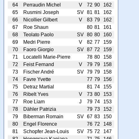
64
Perraudin Michel
V
72
90
162
65
Rusmini Joseph
SV
81
81
162
66
Nicollier Gilbert
V
83
79
162
67
Roe Shaun
80
81
161
68
Teolato Paolo
SV
80
80
160
69
Medri Pierre
V
82
77
159
70
Faoro Giorgio
SV
87
72
159
71
Locatelli Marie-Pierre
78
80
158
72
Feist Fernand
V
79
79
158
73
Fischer André
SV
79
79
158
74
Favre Yvette
77
79
156
75
Detraz Martial
81
74
155
76
Ribelt Yves
V
73
80
153
77
Roe Liam
J
79
74
153
78
Dähler Patrizia
79
73
152
79
Biberman Romain
SV
67
83
150
80
Engel Florence
76
72
148
81
Schopfer Jean-Louis
SV
75
72
147
82
Hongpraya Kanjana
71
75
146