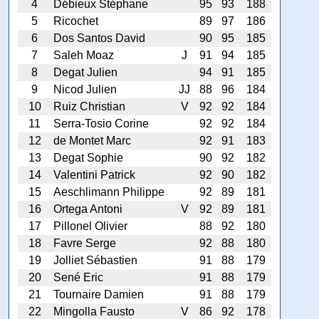
4
Débieux Stéphane
95
93
188
5
Ricochet
89
97
186
6
Dos Santos David
90
95
185
7
Saleh Moaz
J
91
94
185
8
Degat Julien
94
91
185
9
Nicod Julien
JJ
88
96
184
10
Ruiz Christian
V
92
92
184
11
Serra-Tosio Corine
92
92
184
12
de Montet Marc
92
91
183
13
Degat Sophie
90
92
182
14
Valentini Patrick
92
90
182
15
Aeschlimann Philippe
92
89
181
16
Ortega Antoni
V
92
89
181
17
Pillonel Olivier
88
92
180
18
Favre Serge
92
88
180
19
Jolliet Sébastien
91
88
179
20
Sené Eric
91
88
179
21
Tournaire Damien
91
88
179
22
Mingolla Fausto
V
86
92
178