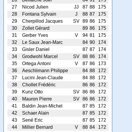
27
Nicod Julien
JJ
87
88
175
28
Fontana Sylvain
J
88
87
175
29
Cherpillod Jacques
SV
89
86
175
30
Zollet Gérard
89
86
175
31
Gerber Yves
V
94
81
175
32
Le Saux Jean-Marc
84
90
174
33
Gisler Daniel
87
87
174
34
Grodwohl Marcel
SV
88
86
174
35
Ortega Antoni
V
87
86
173
36
Aeschlimann Philippe
84
88
172
37
Lucini Jean-Claude
84
88
172
38
Chollet Frédéric
86
86
172
39
Kunz Otto
SV
86
86
172
40
Mauron Pierre
SV
86
86
172
41
Baldin Jean-Michel
87
85
172
42
Schaer Alain
87
85
172
43
Sené Eric
87
85
172
44
Millier Bernard
V
88
84
172