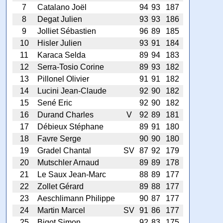
7
Catalano Joël
94
93
187
8
Degat Julien
93
93
186
9
Jolliet Sébastien
96
89
185
10
Hisler Julien
93
91
184
11
Karaca Selda
89
94
183
12
Serra-Tosio Corine
89
93
182
13
Pillonel Olivier
91
91
182
14
Lucini Jean-Claude
92
90
182
15
Sené Eric
92
90
182
16
Durand Charles
V
92
89
181
17
Débieux Stéphane
89
91
180
18
Favre Serge
90
90
180
19
Gradel Chantal
SV
87
92
179
20
Mutschler Arnaud
89
89
178
21
Le Saux Jean-Marc
88
89
177
22
Zollet Gérard
89
88
177
23
Aeschlimann Philippe
90
87
177
24
Martin Marcel
SV
91
86
177
25
Bigot Simon
92
83
175