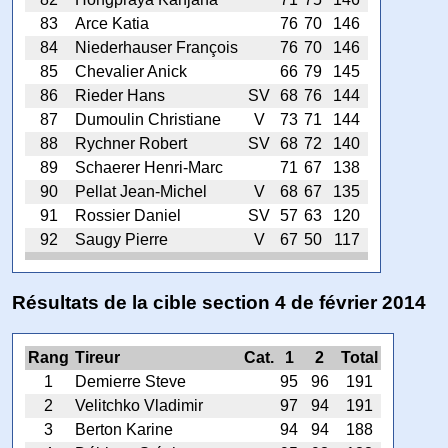
83
Arce Katia
76
70
146
84
Niederhauser François
76
70
146
85
Chevalier Anick
66
79
145
86
Rieder Hans
SV
68
76
144
87
Dumoulin Christiane
V
73
71
144
88
Rychner Robert
SV
68
72
140
89
Schaerer Henri-Marc
71
67
138
90
Pellat Jean-Michel
V
68
67
135
91
Rossier Daniel
SV
57
63
120
92
Saugy Pierre
V
67
50
117
Résultats de la cible section 4 de février 2014
Rang
Tireur
Cat.
1
2
Total
1
Demierre Steve
95
96
191
2
Velitchko Vladimir
97
94
191
3
Berton Karine
94
94
188