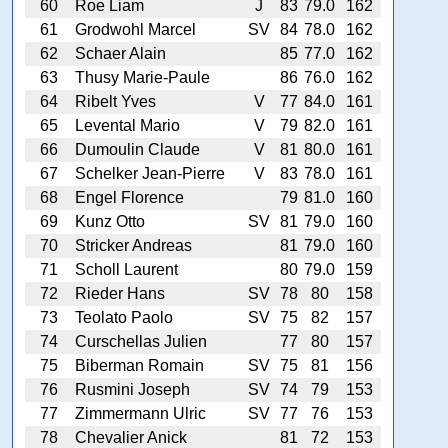
60
Roe Liam
J
83
79.0
162
61
Grodwohl Marcel
SV
84
78.0
162
62
Schaer Alain
85
77.0
162
63
Thusy Marie-Paule
86
76.0
162
64
Ribelt Yves
V
77
84.0
161
65
Levental Mario
V
79
82.0
161
66
Dumoulin Claude
V
81
80.0
161
67
Schelker Jean-Pierre
V
83
78.0
161
68
Engel Florence
79
81.0
160
69
Kunz Otto
SV
81
79.0
160
70
Stricker Andreas
81
79.0
160
71
Scholl Laurent
80
79.0
159
72
Rieder Hans
SV
78
80
158
73
Teolato Paolo
SV
75
82
157
74
Curschellas Julien
77
80
157
75
Biberman Romain
SV
75
81
156
76
Rusmini Joseph
SV
74
79
153
77
Zimmermann Ulric
SV
77
76
153
78
Chevalier Anick
81
72
153