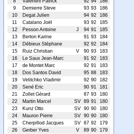
8
Valentini Patrick
92
94
186
9
Demierre Steve
93
93
186
10
Degat Julien
94
92
186
11
Catalano Joël
93
92
185
12
Pesson Antoine
J
94
91
185
13
Berton Karine
91
93
184
14
Débieux Stéphane
92
92
184
15
Ruiz Christian
V
90
93
183
16
Le Saux Jean-Marc
91
92
183
17
de Montet Marc
92
91
183
18
Dos Santos David
95
88
183
19
Velitchko Vladimir
92
90
182
20
Sené Eric
90
91
181
21
Zollet Gérard
87
93
180
22
Martin Marcel
SV
89
91
180
23
Kunz Otto
SV
90
90
180
24
Mauron Pierre
SV
90
90
180
25
Cherpillod Jacques
SV
87
92
179
26
Gerber Yves
V
89
90
179