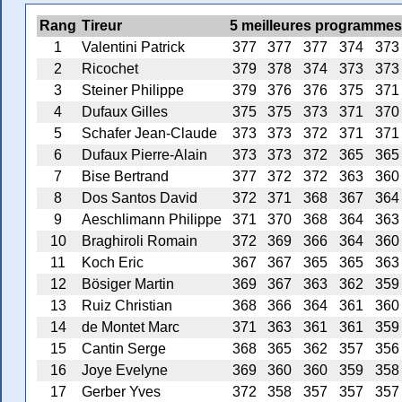
Rang
Tireur
5 meilleures programmes
1
Valentini Patrick
377
377
377
374
373
2
Ricochet
379
378
374
373
373
3
Steiner Philippe
379
376
376
375
371
4
Dufaux Gilles
375
375
373
371
370
5
Schafer Jean-Claude
373
373
372
371
371
6
Dufaux Pierre-Alain
373
373
372
365
365
7
Bise Bertrand
377
372
372
363
360
8
Dos Santos David
372
371
368
367
364
9
Aeschlimann Philippe
371
370
368
364
363
10
Braghiroli Romain
372
369
366
364
360
11
Koch Eric
367
367
365
365
363
12
Bösiger Martin
369
367
363
362
359
13
Ruiz Christian
368
366
364
361
360
14
de Montet Marc
371
363
361
361
359
15
Cantin Serge
368
365
362
357
356
16
Joye Evelyne
369
360
360
359
358
17
Gerber Yves
372
358
357
357
357