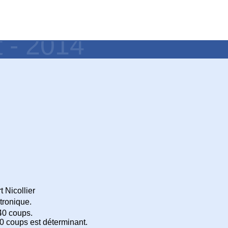
t - 2014
t Nicollier
tronique.
40 coups.
0 coups est déterminant.