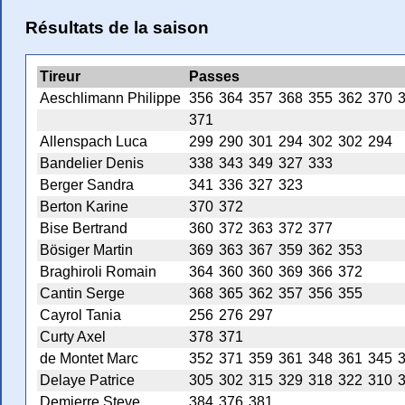
Résultats de la saison
Tireur
Passes
Aeschlimann Philippe
356
364
357
368
355
362
370
371
Allenspach Luca
299
290
301
294
302
302
294
Bandelier Denis
338
343
349
327
333
Berger Sandra
341
336
327
323
Berton Karine
370
372
Bise Bertrand
360
372
363
372
377
Bösiger Martin
369
363
367
359
362
353
Braghiroli Romain
364
360
360
369
366
372
Cantin Serge
368
365
362
357
356
355
Cayrol Tania
256
276
297
Curty Axel
378
371
de Montet Marc
352
371
359
361
348
361
345
Delaye Patrice
305
302
315
329
318
322
310
Demierre Steve
384
376
381