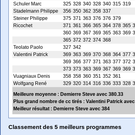
Schuler Marc
325
328
340
328
340
315
319
Stadelmann Philippe
356
350
362
358
337
Steiner Philippe
375
371
363
376
376
379
Ricochet
371
361
366
365
364
378
365
360
369
367
369
365
363
369
365
372
372
374
368
Teolato Paolo
327
342
Valentini Patrick
369
363
369
370
368
364
377
369
366
377
371
363
377
372
373
373
363
369
367
369
369
Vuagniaux Denis
358
358
360
351
352
361
Wolfgang René
329
320
314
316
336
333
328
Meilleure moyenne : Demierre Steve avec 380.33
Plus grand nombre de cc tirés : Valentini Patrick avec
Meilleur résultat : Demierre Steve avec 384
Classement des 5 meilleurs programmes