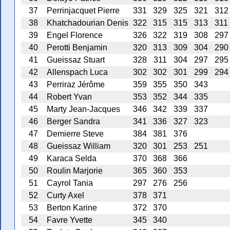
37
Perrinjacquet Pierre
331
329
325
321
312
38
Khatchadourian Denis
322
315
315
313
311
39
Engel Florence
326
322
319
308
297
40
Perotti Benjamin
320
313
309
304
290
41
Gueissaz Stuart
328
311
304
297
295
42
Allenspach Luca
302
302
301
299
294
43
Perriraz Jérôme
359
355
350
343
44
Robert Yvan
353
352
344
335
45
Marty Jean-Jacques
346
342
339
337
46
Berger Sandra
341
336
327
323
47
Demierre Steve
384
381
376
48
Gueissaz William
320
301
253
251
49
Karaca Selda
370
368
366
50
Roulin Marjorie
365
360
353
51
Cayrol Tania
297
276
256
52
Curty Axel
378
371
53
Berton Karine
372
370
54
Favre Yvette
345
340