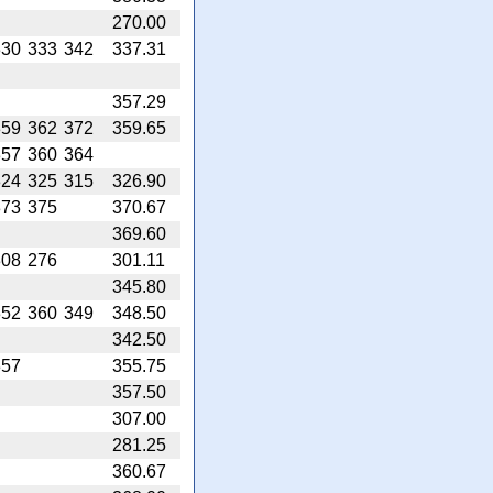
270.00
330
333
342
337.31
357.29
359
362
372
359.65
357
360
364
324
325
315
326.90
373
375
370.67
369.60
308
276
301.11
345.80
352
360
349
348.50
342.50
357
355.75
357.50
307.00
281.25
360.67