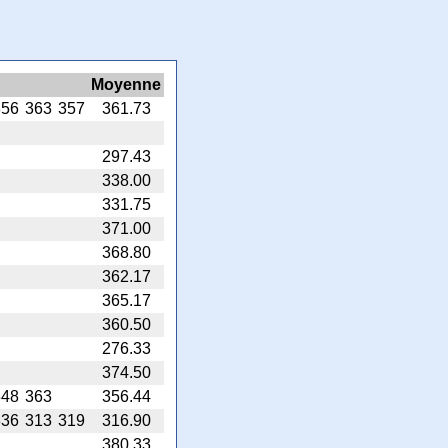
Moyenne
356
363
357
361.73
297.43
338.00
331.75
371.00
368.80
362.17
365.17
360.50
276.33
374.50
348
363
356.44
336
313
319
316.90
380.33