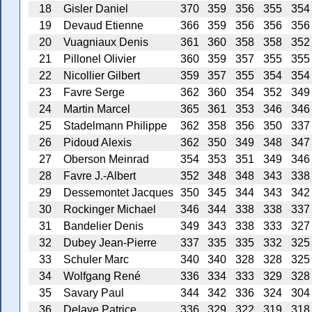
18
Gisler Daniel
370
359
356
355
354
19
Devaud Etienne
366
359
356
356
356
20
Vuagniaux Denis
361
360
358
358
352
21
Pillonel Olivier
360
359
357
355
355
22
Nicollier Gilbert
359
357
355
354
354
23
Favre Serge
362
360
354
352
349
24
Martin Marcel
365
361
353
346
346
25
Stadelmann Philippe
362
358
356
350
337
26
Pidoud Alexis
362
350
349
348
347
27
Oberson Meinrad
354
353
351
349
346
28
Favre J.-Albert
352
348
348
343
338
29
Dessemontet Jacques
350
345
344
343
342
30
Rockinger Michael
346
344
338
338
337
31
Bandelier Denis
349
343
338
333
327
32
Dubey Jean-Pierre
337
335
335
332
325
33
Schuler Marc
340
340
328
328
325
34
Wolfgang René
336
334
333
329
328
35
Savary Paul
344
342
336
324
304
36
Delaye Patrice
336
329
322
319
318