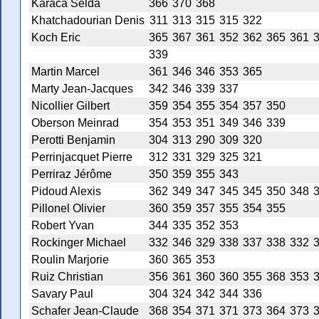
Karaca Selda
366
370
368
Khatchadourian Denis
311
313
315
315
322
Koch Eric
365
367
361
352
362
365
361
339
Martin Marcel
361
346
346
353
365
Marty Jean-Jacques
342
346
339
337
Nicollier Gilbert
359
354
355
354
357
350
Oberson Meinrad
354
353
351
349
346
339
Perotti Benjamin
304
313
290
309
320
Perrinjacquet Pierre
312
331
329
325
321
Perriraz Jérôme
350
359
355
343
Pidoud Alexis
362
349
347
345
345
350
348
Pillonel Olivier
360
359
357
355
354
355
Robert Yvan
344
335
352
353
Rockinger Michael
332
346
329
338
337
338
332
Roulin Marjorie
360
365
353
Ruiz Christian
356
361
360
360
355
368
353
Savary Paul
304
324
342
344
336
Schafer Jean-Claude
368
354
371
371
373
364
373