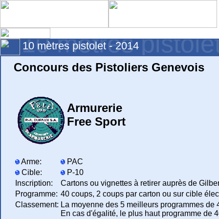
10 mètres pistole
10 mètres pistolet - 2014
Concours des Pistoliers Genevois
Armurerie
Free Sport
Arme:
PAC
Cible:
P-10
Inscription:
Cartons ou vignettes à retirer auprès de Gilber
Programme:
40 coups, 2 coups par carton ou sur cible élec
Classement:
La moyenne des 5 meilleurs programmes de 
En cas d'égalité, le plus haut programme de 4