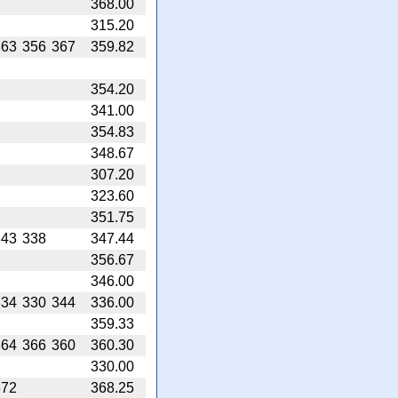
368.00
315.20
363
356
367
359.82
354.20
341.00
354.83
348.67
307.20
323.60
351.75
343
338
347.44
356.67
346.00
334
330
344
336.00
359.33
364
366
360
360.30
330.00
372
368.25