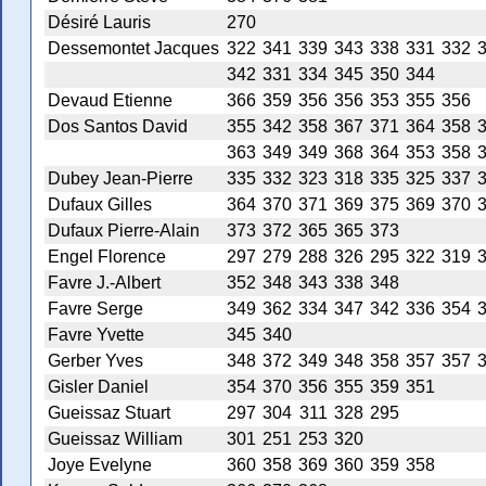
Désiré Lauris
270
Dessemontet Jacques
322
341
339
343
338
331
332
342
331
334
345
350
344
Devaud Etienne
366
359
356
356
353
355
356
Dos Santos David
355
342
358
367
371
364
358
363
349
349
368
364
353
358
Dubey Jean-Pierre
335
332
323
318
335
325
337
Dufaux Gilles
364
370
371
369
375
369
370
Dufaux Pierre-Alain
373
372
365
365
373
Engel Florence
297
279
288
326
295
322
319
Favre J.-Albert
352
348
343
338
348
Favre Serge
349
362
334
347
342
336
354
Favre Yvette
345
340
Gerber Yves
348
372
349
348
358
357
357
Gisler Daniel
354
370
356
355
359
351
Gueissaz Stuart
297
304
311
328
295
Gueissaz William
301
251
253
320
Joye Evelyne
360
358
369
360
359
358