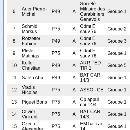
Société
Auer Pierre-
Militaire des
6
P49
A
Groupe 1
Michel
Carabiniers
Genevois
Schmid
Cdmt E
7
P75
A
Groupe 2
Markus
sauv 76
Rotzetter
Cdmt E
8
P49
A
Groupe 3
Fabien
sauv 76
Pfister
Cdmt E
9
P75
A
Groupe 1
Matthias
sauv 76
Keller
ARR FED
10
P49
A
Groupe 5
Christian
TIR 1
BAT CAR
11
Saleh Abu
P49
A
Groupe 1
14/3
Vradis
12
P75
A
ASSO - GE
Groupe 1
Nicolas
Cp appui
13
Piguet Boris
P75
A
Groupe 1
car 14/4
Olivier
BAT CAR
14
P75
A
Groupe 1
Vincent
14/3
Czech
EM bat car
15
P75
A
Groupe 1
Alexandre
14