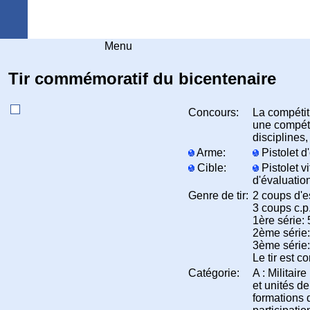
Arquebuse Genève
Menu
Tir commémoratif du bicentenaire
Concours:
La compétit
une compéti
disciplines,
Arme:
Pistolet 
Cible:
Pistolet v
d'évaluation
Genre de tir:
2 coups d'e
3 coups c.p
1ère série:
2ème série:
3ème série:
Le tir est 
Catégorie:
A : Militai
et unités d
formations 