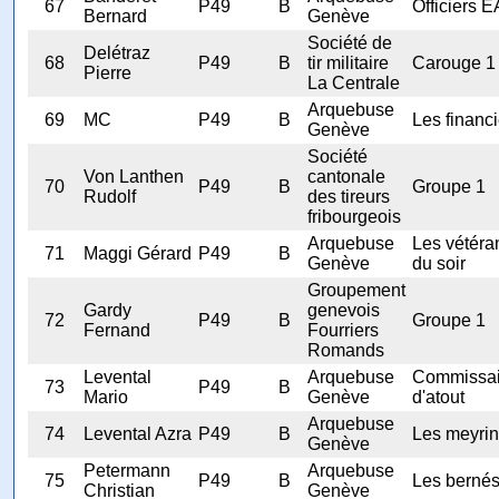
67
P49
B
Officiers 
Bernard
Genève
Société de
Delétraz
68
P49
B
tir militaire
Carouge 1
Pierre
La Centrale
Arquebuse
69
MC
P49
B
Les financi
Genève
Société
Von Lanthen
cantonale
70
P49
B
Groupe 1
Rudolf
des tireurs
fribourgeois
Arquebuse
Les vétéra
71
Maggi Gérard
P49
B
Genève
du soir
Groupement
Gardy
genevois
72
P49
B
Groupe 1
Fernand
Fourriers
Romands
Levental
Arquebuse
Commissai
73
P49
B
Mario
Genève
d'atout
Arquebuse
74
Levental Azra
P49
B
Les meyrin
Genève
Petermann
Arquebuse
75
P49
B
Les bernés
Christian
Genève