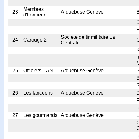
F
Membres
23
Arquebuse Genève
d'honneur
R
Société de tir militaire La
24
Carouge 2
C
Centrale
K
J
M
25
Officiers EAN
Arquebuse Genève
S
B
S
26
Les lancéens
Arquebuse Genève
F
R
27
Les gourmands
Arquebuse Genève
O
C
R