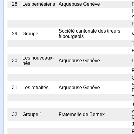
28
Les bernésiens
Arquebuse Genève
P
Société cantonale des tireurs
29
Groupe 1
V
fribourgeois
T
H
Les nouveaux-
30
Arquebuse Genève
L
nés
R
S
31
Les retraités
Arquebuse Genève
P
T
J
32
Groupe 1
Fraternelle de Bernex
C
J
P