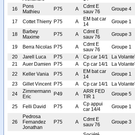
Pons
Cdmt E
16
P75
A
Groupe 4
Mathieu
sauv 76
EM bat car
17
Cottet Thierry
P75
A
Groupe 1
14
Barbey
Cdmt E
18
P75
A
Groupe 3
Maxime
sauv 76
Cdmt E
19
Berra Nicolas
P75
A
Groupe 1
sauv 76
20
Jarell Luca
P75
A
Cp car 14/1
La Volante
21
Auer Damien
P75
A
Cp car 14/1
La Volante
EM bat car
22
Keller Vania
P75
A
Groupe 1
14
23
Gillet Vincent
P75
A
Cp car 14/1
La Volante
Zimmermann
ARR FED
24
P49
A
Groupe 5
Eric
TIR 1
Cp appui
25
Felli David
P75
A
Groupe 1
car 14/4
Pedrosa
Cdmt E
26
Fernandez
P75
A
Groupe 3
sauv 76
Jonathan
Société