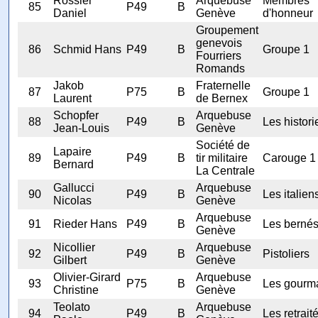
Rossier
Arquebuse
Membres
85
P49
B
Daniel
Genève
d'honneur
Groupement
genevois
86
Schmid Hans
P49
B
Groupe 1
Fourriers
Romands
Jakob
Fraternelle
87
P75
B
Groupe 1
Laurent
de Bernex
Schopfer
Arquebuse
88
P49
B
Les histori
Jean-Louis
Genève
Société de
Lapaire
89
P49
B
tir militaire
Carouge 1
Bernard
La Centrale
Gallucci
Arquebuse
90
P49
B
Les italien
Nicolas
Genève
Arquebuse
91
Rieder Hans
P49
B
Les bernés
Genève
Nicollier
Arquebuse
92
P49
B
Pistoliers
Gilbert
Genève
Olivier-Girard
Arquebuse
93
P75
B
Les gourm
Christine
Genève
Teolato
Arquebuse
94
P49
B
Les retrait