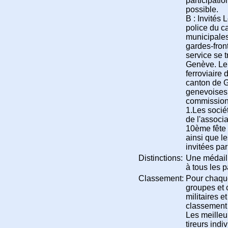
participatio
possible.
B : Invités
police du c
municipale
gardes-front
service se 
Genève. Le 
ferroviaire 
canton de G
genevoises
commission c
1.Les socié
de l'associa
10ème fête 
ainsi que l
invitées par
Distinctions:
Une médail
à tous les p
Classement:
Pour chaque
groupes et 
militaires 
classement 
Les meilleu
tireurs indi