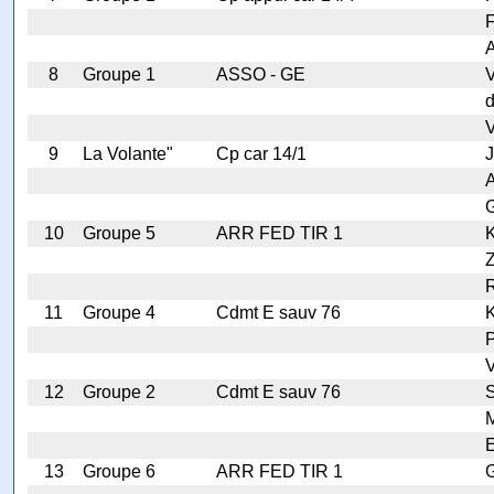
F
A
8
Groupe 1
ASSO - GE
V
d
V
9
La Volante"
Cp car 14/1
J
G
10
Groupe 5
ARR FED TIR 1
K
11
Groupe 4
Cdmt E sauv 76
K
V
12
Groupe 2
Cdmt E sauv 76
M
E
13
Groupe 6
ARR FED TIR 1
G