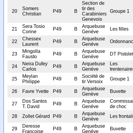
Section de
Somers
tir des
20
P49
B
Groupe 1
Christian
Carabiniers
Genevois
Sera Tosio
Arquebuse
21
P49
B
Les filles
Corine
Genève
Chessex
Arquebuse
22
P49
B
Ordonnan
Laurent
Genève
Mingolla
Arquebuse
23
P49
B
DT Pistole
Fausto
Genève
Neira Dufey
Arquebuse
Les
24
P49
B
Carlos
Genève
trentenaire
Meylan
Société de
25
P49
B
Groupe 1
Philippe
tir Versoix
Arquebuse
26
Favre Yvette
P49
B
Buvette
Genève
Dos Santos
Arquebuse
Commissai
27
P49
B
T. David
Genève
de choc
Arquebuse
28
Zollet Gérard
P49
B
Les frontal
Genève
Deresse
Arquebuse
29
P49
B
Buvette
Françoise
Genève