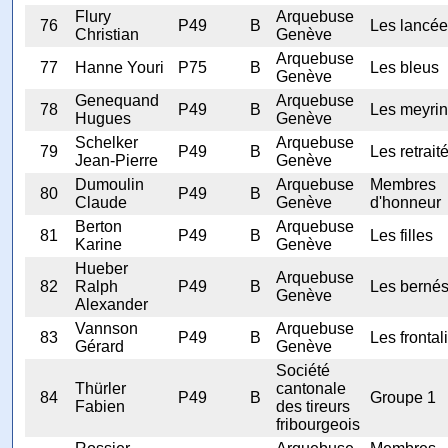
Flury
Arquebuse
76
P49
B
Les lancé
Christian
Genève
Arquebuse
77
Hanne Youri
P75
B
Les bleus
Genève
Genequand
Arquebuse
78
P49
B
Les meyrin
Hugues
Genève
Schelker
Arquebuse
79
P49
B
Les retrait
Jean-Pierre
Genève
Dumoulin
Arquebuse
Membres
80
P49
B
Claude
Genève
d'honneur
Berton
Arquebuse
81
P49
B
Les filles
Karine
Genève
Hueber
Arquebuse
82
Ralph
P49
B
Les bernés
Genève
Alexander
Vannson
Arquebuse
83
P49
B
Les frontal
Gérard
Genève
Société
Thürler
cantonale
84
P49
B
Groupe 1
Fabien
des tireurs
fribourgeois