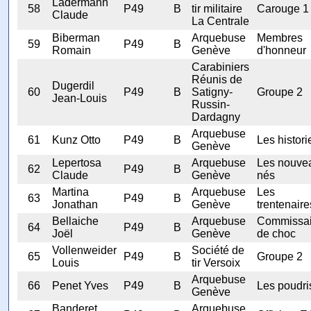
Ladermann
58
P49
B
tir militaire
Carouge 1
Claude
La Centrale
Biberman
Arquebuse
Membres
59
P49
B
Romain
Genève
d'honneur
Carabiniers
Réunis de
Dugerdil
60
P49
B
Satigny-
Groupe 2
Jean-Louis
Russin-
Dardagny
Arquebuse
61
Kunz Otto
P49
B
Les histori
Genève
Lepertosa
Arquebuse
Les nouve
62
P49
B
Claude
Genève
nés
Martina
Arquebuse
Les
63
P49
B
Jonathan
Genève
trentenaire
Bellaiche
Arquebuse
Commissai
64
P49
B
Joël
Genève
de choc
Vollenweider
Société de
65
P49
B
Groupe 2
Louis
tir Versoix
Arquebuse
66
Penet Yves
P49
B
Les poudri
Genève
Banderet
Arquebuse