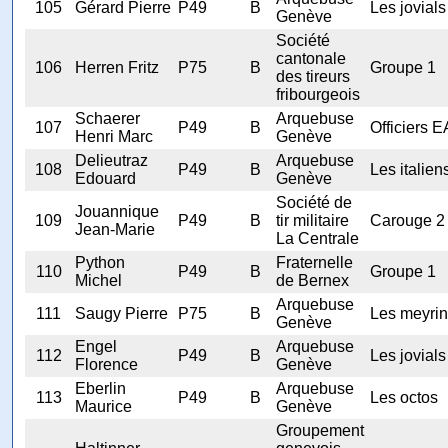
105
Gérard Pierre
P49
B
Les jovials
Genève
Société
cantonale
106
Herren Fritz
P75
B
Groupe 1
des tireurs
fribourgeois
Schaerer
Arquebuse
107
P49
B
Officiers 
Henri Marc
Genève
Delieutraz
Arquebuse
108
P49
B
Les italien
Edouard
Genève
Société de
Jouannique
109
P49
B
tir militaire
Carouge 2
Jean-Marie
La Centrale
Python
Fraternelle
110
P49
B
Groupe 1
Michel
de Bernex
Arquebuse
111
Saugy Pierre
P75
B
Les meyrin
Genève
Engel
Arquebuse
112
P49
B
Les jovials
Florence
Genève
Eberlin
Arquebuse
113
P49
B
Les octos
Maurice
Genève
Groupement