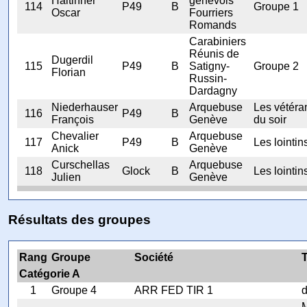
Haltinner
genevois
114
P49
B
Groupe 1
Oscar
Fourriers
Romands
Carabiniers
Réunis de
Dugerdil
115
P49
B
Satigny-
Groupe 2
Florian
Russin-
Dardagny
Niederhauser
Arquebuse
Les vétéra
116
P49
B
François
Genève
du soir
Chevalier
Arquebuse
117
P49
B
Les lointin
Anick
Genève
Curschellas
Arquebuse
118
Glock
B
Les lointin
Julien
Genève
Résultats des groupes
Rang
Groupe
Société
T
Catégorie A
1
Groupe 4
ARR FED TIR 1
d
M