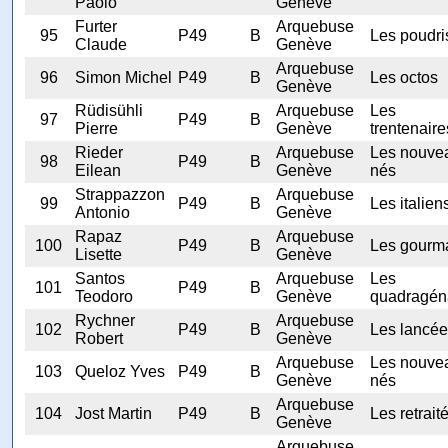
Paolo
Genève
Furter
Arquebuse
95
P49
B
Les poudri
Claude
Genève
Arquebuse
96
Simon Michel
P49
B
Les octos
Genève
Rüdisühli
Arquebuse
Les
97
P49
B
Pierre
Genève
trentenaire
Rieder
Arquebuse
Les nouve
98
P49
B
Eilean
Genève
nés
Strappazzon
Arquebuse
99
P49
B
Les italien
Antonio
Genève
Rapaz
Arquebuse
100
P49
B
Les gourm
Lisette
Genève
Santos
Arquebuse
Les
101
P49
B
Teodoro
Genève
quadragén
Rychner
Arquebuse
102
P49
B
Les lancé
Robert
Genève
Arquebuse
Les nouve
103
Queloz Yves
P49
B
Genève
nés
Arquebuse
104
Jost Martin
P49
B
Les retrait
Genève
Arquebuse