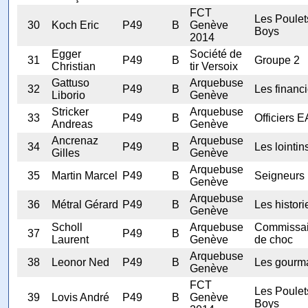
FCT
Les Poulet
30
Koch Eric
P49
B
Genève
Boys
2014
Egger
Société de
31
P49
B
Groupe 2
Christian
tir Versoix
Gattuso
Arquebuse
32
P49
B
Les financi
Liborio
Genève
Stricker
Arquebuse
33
P49
B
Officiers 
Andreas
Genève
Ancrenaz
Arquebuse
34
P49
B
Les lointin
Gilles
Genève
Arquebuse
35
Martin Marcel
P49
B
Seigneurs
Genève
Arquebuse
36
Métral Gérard
P49
B
Les histori
Genève
Scholl
Arquebuse
Commissai
37
P49
B
Laurent
Genève
de choc
Arquebuse
38
Leonor Ned
P49
B
Les gourm
Genève
FCT
Les Poulet
39
Lovis André
P49
B
Genève
Boys