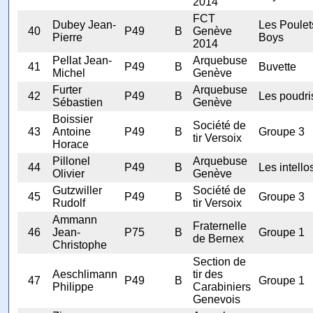
2014
FCT
Dubey Jean-
Les Poulet
40
P49
B
Genève
Pierre
Boys
2014
Pellat Jean-
Arquebuse
41
P49
B
Buvette
Michel
Genève
Furter
Arquebuse
42
P49
B
Les poudri
Sébastien
Genève
Boissier
Société de
43
Antoine
P49
B
Groupe 3
tir Versoix
Horace
Pillonel
Arquebuse
44
P49
B
Les intello
Olivier
Genève
Gutzwiller
Société de
45
P49
B
Groupe 3
Rudolf
tir Versoix
Ammann
Fraternelle
46
Jean-
P75
B
Groupe 1
de Bernex
Christophe
Section de
Aeschlimann
tir des
47
P49
B
Groupe 1
Philippe
Carabiniers
Genevois