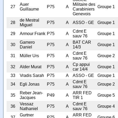
Auer
Militaire des
27
P75
A
Groupe 1
Guillaume
Carabiniers
Genevois
de Mestral
28
P75
A
ASSO - GE
Groupe 1
Miguel
Cdmt E
29
Armour Frank
P75
A
Groupe 1
sauv 76
Gamero
BAT CAR
30
P75
A
Groupe 1
Daniel
14/3
Cdmt E
31
Müller Urs
P75
A
Groupe 2
sauv 76
Cp appui
32
Alder Murat
P75
A
Groupe 1
car 14/4
33
Vradis Sarah
P75
A
ASSO - GE
Groupe 1
Cdmt E
34
Egli Jonas
P75
A
Groupe 2
sauv 76
Reber Jean-
ARR FED
35
P49
A
Groupe 5
Jacques
TIR 1
Vessaz
Cdmt E
36
P75
A
Groupe 4
Nathaniel
sauv 76
Gurtner
ARR FED
37
P75
A
Groupe 6