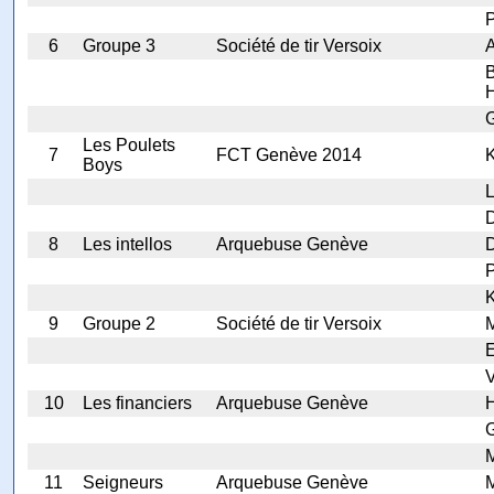
P
6
Groupe 3
Société de tir Versoix
A
B
G
Les Poulets
7
FCT Genève 2014
K
Boys
L
D
8
Les intellos
Arquebuse Genève
P
K
9
Groupe 2
Société de tir Versoix
E
V
10
Les financiers
Arquebuse Genève
H
G
11
Seigneurs
Arquebuse Genève
M