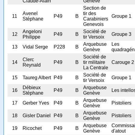
Claude-Alain
Genève
Section de
Avenel
tir des
11
P49
B
Groupe 1
Stéphane
Carabiniers
Genevois
Angeloni
Société de
12
P49
B
Groupe 3
Philippe
tir Versoix
Arquebuse
Les
13
Vidal Serge
P228
B
Genève
quadragén
Société de
Clerc
14
P49
B
tir militaire
Carouge 2
Reynald
La Centrale
Société de
15
Taureg Albert
P49
B
Groupe 1
tir Versoix
Débieux
Arquebuse
16
P49
B
Les intello
Stéphane
Genève
Arquebuse
17
Gerber Yves
P49
B
Pistoliers
Genève
Arquebuse
18
Gisler Daniel
P49
B
Pistoliers
Genève
Arquebuse
Commissai
19
Ricochet
P49
B
Genève
d'atout