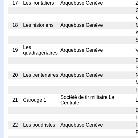
17
Les frontaliers
Arquebuse Genève
Z
G
18
Les historiens
Arquebuse Genève
M
K
S
Les
19
Arquebuse Genève
V
quadragénaires
S
20
Les trentenaires
Arquebuse Genève
N
M
R
Société de tir militaire La
21
Carouge 1
Centrale
D
L
22
Les poudristes
Arquebuse Genève
F