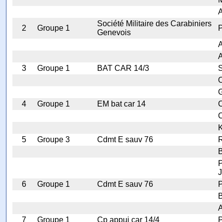
A
Société Militaire des Carabiniers
2
Groupe 1
P
Genevois
A
A
3
Groupe 1
BAT CAR 14/3
O
4
Groupe 1
EM bat car 14
C
K
5
Groupe 3
Cdmt E sauv 76
R
6
Groupe 1
Cdmt E sauv 76
P
B
7
Groupe 1
Cp appui car 14/4
P