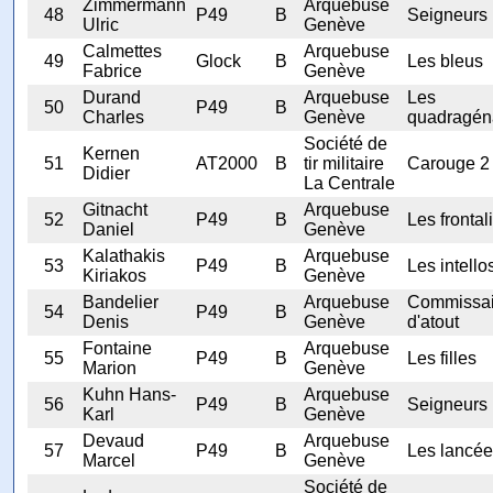
Zimmermann
Arquebuse
48
P49
B
Seigneurs
Ulric
Genève
Calmettes
Arquebuse
49
Glock
B
Les bleus
Fabrice
Genève
Durand
Arquebuse
Les
50
P49
B
Charles
Genève
quadragén
Société de
Kernen
51
AT2000
B
tir militaire
Carouge 2
Didier
La Centrale
Gitnacht
Arquebuse
52
P49
B
Les frontal
Daniel
Genève
Kalathakis
Arquebuse
53
P49
B
Les intello
Kiriakos
Genève
Bandelier
Arquebuse
Commissai
54
P49
B
Denis
Genève
d'atout
Fontaine
Arquebuse
55
P49
B
Les filles
Marion
Genève
Kuhn Hans-
Arquebuse
56
P49
B
Seigneurs
Karl
Genève
Devaud
Arquebuse
57
P49
B
Les lancé
Marcel
Genève
Société de