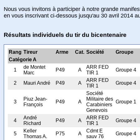
Nous vous invitons à participer à notre grande manifest
en vous inscrivant ci-dessous jusqu'au 30 avril 2014 au
Résultats individuels du tir du bicentenaire
Rang
Tireur
Arme
Cat.
Société
Groupe
Catégorie A
de Montet
ARR FED
1
P49
A
Groupe 4
Marc
TIR 1
ARR FED
2
Mauri André
P49
A
Groupe 4
TIR 1
Société
Piuz Jean-
Militaire des
3
P49
A
Groupe 1
François
Carabiniers
Genevois
André
ARR FED
4
P49
A
Groupe 4
Richard
TIR 1
Keller
Cdmt E
5
P75
A
Groupe 4
Thomas A.
sauv 76