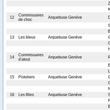
Commissaires
12
Arquebuse Genève
D
de choc
S
B
13
Les bleus
Arquebuse Genève
C
Commissaires
14
Arquebuse Genève
R
d'atout
B
L
15
Pistoliers
Arquebuse Genève
G
G
N
16
Les filles
Arquebuse Genève
S
F
B