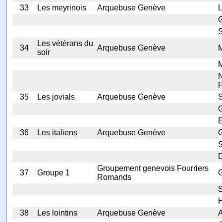
33
Les meyrinois
Arquebuse Genève
L
S
Les vétérans du
34
Arquebuse Genève
M
soir
F
35
Les jovials
Arquebuse Genève
S
G
E
36
Les italiens
Arquebuse Genève
G
S
D
Groupement genevois Fourriers
37
Groupe 1
Romands
H
38
Les lointins
Arquebuse Genève
A