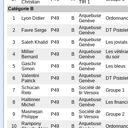
Christian
TIR 1
Catégorie B
Arquebuse
1
Lyon Didier
P49
B
Ordonnan
Genève
Arquebuse
2
Favre Serge
P49
B
DT Pistole
Genève
Arquebuse
3
Saleh Khalid
P49
B
Les jovials
Genève
Millier
Arquebuse
Les vétéra
4
P49
B
Bernard
Genève
du soir
Gaschi
Arquebuse
5
P49
B
Les bleus
Simon
Genève
Valentini
Arquebuse
6
P49
B
DT Pistole
Patrick
Genève
Schucan
Société de
7
P49
B
Groupe 1
Reto
tir Versoix
Haltinner
Arquebuse
8
P49
B
Les financi
Michel
Genève
Masmejan
Société de
9
P49
B
Groupe 2
Philippe
tir Versoix
Rampony
Arquebuse
10
P49
B
Ordonnan