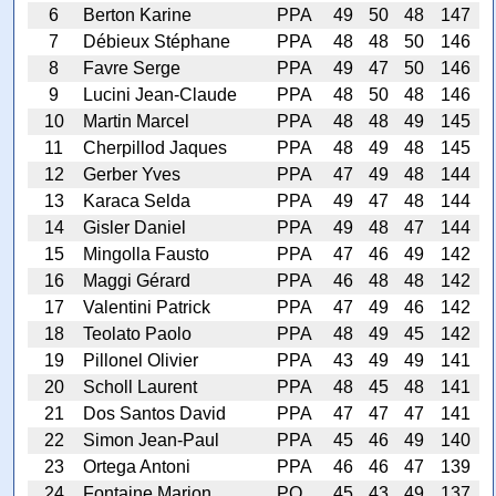
6
Berton Karine
PPA
49
50
48
147
7
Débieux Stéphane
PPA
48
48
50
146
8
Favre Serge
PPA
49
47
50
146
9
Lucini Jean-Claude
PPA
48
50
48
146
10
Martin Marcel
PPA
48
48
49
145
11
Cherpillod Jaques
PPA
48
49
48
145
12
Gerber Yves
PPA
47
49
48
144
13
Karaca Selda
PPA
49
47
48
144
14
Gisler Daniel
PPA
49
48
47
144
15
Mingolla Fausto
PPA
47
46
49
142
16
Maggi Gérard
PPA
46
48
48
142
17
Valentini Patrick
PPA
47
49
46
142
18
Teolato Paolo
PPA
48
49
45
142
19
Pillonel Olivier
PPA
43
49
49
141
20
Scholl Laurent
PPA
48
45
48
141
21
Dos Santos David
PPA
47
47
47
141
22
Simon Jean-Paul
PPA
45
46
49
140
23
Ortega Antoni
PPA
46
46
47
139
24
Fontaine Marion
PO
45
43
49
137