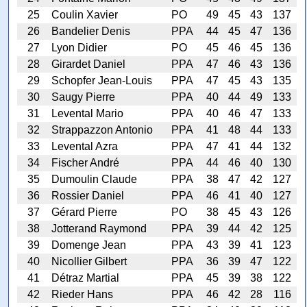
25
Coulin Xavier
PO
49
45
43
137
26
Bandelier Denis
PPA
44
45
47
136
27
Lyon Didier
PO
45
46
45
136
28
Girardet Daniel
PPA
47
46
43
136
29
Schopfer Jean-Louis
PPA
47
45
43
135
30
Saugy Pierre
PPA
40
44
49
133
31
Levental Mario
PPA
40
46
47
133
32
Strappazzon Antonio
PPA
41
48
44
133
33
Levental Azra
PPA
47
41
44
132
34
Fischer André
PPA
44
46
40
130
35
Dumoulin Claude
PPA
38
47
42
127
36
Rossier Daniel
PPA
46
41
40
127
37
Gérard Pierre
PO
38
45
43
126
38
Jotterand Raymond
PPA
39
44
42
125
39
Domenge Jean
PPA
43
39
41
123
40
Nicollier Gilbert
PPA
36
39
47
122
41
Détraz Martial
PPA
45
39
38
122
42
Rieder Hans
PPA
46
42
28
116