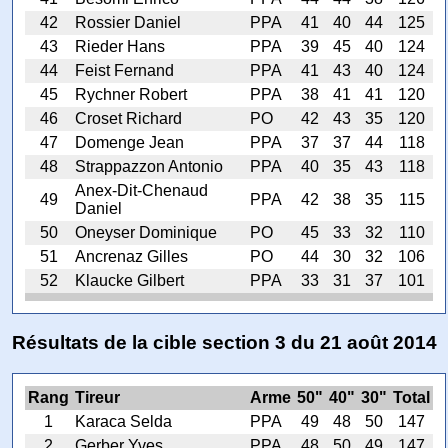
42
Rossier Daniel
PPA
41
40
44
125
43
Rieder Hans
PPA
39
45
40
124
44
Feist Fernand
PPA
41
43
40
124
45
Rychner Robert
PPA
38
41
41
120
46
Croset Richard
PO
42
43
35
120
47
Domenge Jean
PPA
37
37
44
118
48
Strappazzon Antonio
PPA
40
35
43
118
Anex-Dit-Chenaud
49
PPA
42
38
35
115
Daniel
50
Oneyser Dominique
PO
45
33
32
110
51
Ancrenaz Gilles
PO
44
30
32
106
52
Klaucke Gilbert
PPA
33
31
37
101
Résultats de la cible section 3 du 21 août 2014
Rang
Tireur
Arme
50"
40"
30"
Total
1
Karaca Selda
PPA
49
48
50
147
2
Gerber Yves
PPA
48
50
49
147