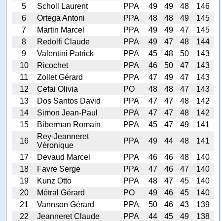
5
Scholl Laurent
PPA
49
49
48
146
6
Ortega Antoni
PPA
48
48
49
145
7
Martin Marcel
PPA
49
49
47
145
8
Redolfi Claude
PPA
49
47
48
144
9
Valentini Patrick
PPA
45
48
50
143
10
Ricochet
PPA
46
50
47
143
11
Zollet Gérard
PPA
47
49
47
143
12
Cefai Olivia
PO
48
48
47
143
13
Dos Santos David
PPA
47
47
48
142
14
Simon Jean-Paul
PPA
47
47
48
142
15
Biberman Romain
PPA
45
47
49
141
Rey-Jeanneret
16
PPA
49
44
48
141
Véronique
17
Devaud Marcel
PPA
46
46
48
140
18
Favre Serge
PPA
47
46
47
140
19
Kunz Otto
PPA
48
47
45
140
20
Métral Gérard
PO
49
46
45
140
21
Vannson Gérard
PPA
50
46
43
139
22
Jeanneret Claude
PPA
44
45
49
138