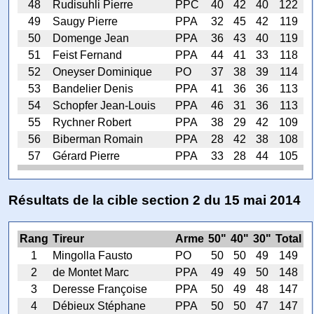
48
Rudisuhli Pierre
PPC
40
42
40
122
49
Saugy Pierre
PPA
32
45
42
119
50
Domenge Jean
PPA
36
43
40
119
51
Feist Fernand
PPA
44
41
33
118
52
Oneyser Dominique
PO
37
38
39
114
53
Bandelier Denis
PPA
41
36
36
113
54
Schopfer Jean-Louis
PPA
46
31
36
113
55
Rychner Robert
PPA
38
29
42
109
56
Biberman Romain
PPA
28
42
38
108
57
Gérard Pierre
PPA
33
28
44
105
Résultats de la cible section 2 du 15 mai 2014
Rang
Tireur
Arme
50"
40"
30"
Total
1
Mingolla Fausto
PO
50
50
49
149
2
de Montet Marc
PPA
49
49
50
148
3
Deresse Françoise
PPA
50
49
48
147
4
Débieux Stéphane
PPA
50
50
47
147