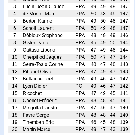
3
Lucini Jean-Claude
PPA
49
49
49
147
4
de Montet Marc
PPA
50
48
49
147
5
Berton Karine
PPA
49
50
48
147
6
Scholl Laurent
PPA
50
49
48
147
7
Débieux Stéphane
PPA
48
49
49
146
8
Gisler Daniel
PPA
45
49
50
144
9
Gattuso Liborio
PPA
47
49
48
144
10
Cherpillod Jaques
PPA
50
47
47
144
11
Serra-Tosio Corine
PPA
48
47
48
143
12
Pillonel Olivier
PPA
47
49
47
143
13
Bellaiche Joël
PPA
49
46
47
142
14
Lyon Didier
PO
49
46
47
142
15
Ricochet
PPA
47
49
45
141
16
Chollet Frédéric
PPA
48
48
45
141
17
Mingolla Fausto
PPA
47
46
47
140
18
Favre Serge
PPA
48
48
44
140
19
Tinembart Eric
PPA
46
45
48
139
20
Martin Marcel
PPA
49
47
43
139