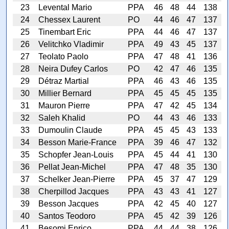
23
Levental Mario
PPA
46
48
44
138
24
Chessex Laurent
PO
44
46
47
137
25
Tinembart Eric
PPA
44
46
47
137
26
Velitchko Vladimir
PPA
49
43
45
137
27
Teolato Paolo
PPA
47
48
41
136
28
Neira Dufey Carlos
PO
42
47
46
135
29
Détraz Martial
PPA
46
43
46
135
30
Millier Bernard
PPA
45
45
45
135
31
Mauron Pierre
PPA
47
42
45
134
32
Saleh Khalid
PO
44
43
46
133
33
Dumoulin Claude
PPA
45
45
43
133
34
Besson Marie-France
PPA
39
46
47
132
35
Schopfer Jean-Louis
PPA
45
44
41
130
36
Pellat Jean-Michel
PPA
47
48
35
130
37
Schelker Jean-Pierre
PPA
45
37
47
129
38
Cherpillod Jacques
PPA
43
43
41
127
39
Besson Jacques
PPA
42
45
40
127
40
Santos Teodoro
PPA
45
42
39
126
41
Besomi Enrico
PPA
44
44
38
126