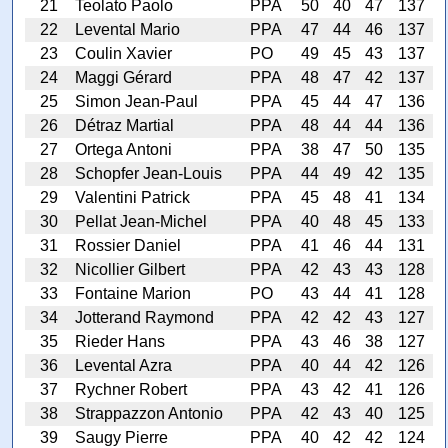
21
Teolato Paolo
PPA
50
40
47
137
22
Levental Mario
PPA
47
44
46
137
23
Coulin Xavier
PO
49
45
43
137
24
Maggi Gérard
PPA
48
47
42
137
25
Simon Jean-Paul
PPA
45
44
47
136
26
Détraz Martial
PPA
48
44
44
136
27
Ortega Antoni
PPA
38
47
50
135
28
Schopfer Jean-Louis
PPA
44
49
42
135
29
Valentini Patrick
PPA
45
48
41
134
30
Pellat Jean-Michel
PPA
40
48
45
133
31
Rossier Daniel
PPA
41
46
44
131
32
Nicollier Gilbert
PPA
42
43
43
128
33
Fontaine Marion
PO
43
44
41
128
34
Jotterand Raymond
PPA
42
42
43
127
35
Rieder Hans
PPA
43
46
38
127
36
Levental Azra
PPA
40
44
42
126
37
Rychner Robert
PPA
43
42
41
126
38
Strappazzon Antonio
PPA
42
43
40
125
39
Saugy Pierre
PPA
40
42
42
124