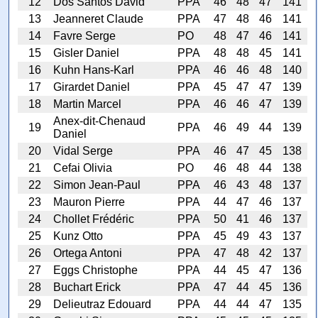
12
Dos Santos David
PPA
46
48
47
141
13
Jeanneret Claude
PPA
47
48
46
141
14
Favre Serge
PO
48
47
46
141
15
Gisler Daniel
PPA
48
48
45
141
16
Kuhn Hans-Karl
PPA
46
46
48
140
17
Girardet Daniel
PPA
45
47
47
139
18
Martin Marcel
PPA
46
46
47
139
Anex-dit-Chenaud
19
PPA
46
49
44
139
Daniel
20
Vidal Serge
PPA
46
47
45
138
21
Cefai Olivia
PO
46
48
44
138
22
Simon Jean-Paul
PPA
46
43
48
137
23
Mauron Pierre
PPA
44
47
46
137
24
Chollet Frédéric
PPA
50
41
46
137
25
Kunz Otto
PPA
45
49
43
137
26
Ortega Antoni
PPA
47
48
42
137
27
Eggs Christophe
PPA
44
45
47
136
28
Buchart Erick
PPA
47
44
45
136
29
Delieutraz Edouard
PPA
44
44
47
135