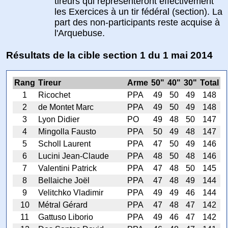
tireurs qui représenteront effectivement
les Exercices à un tir fédéral (section). La
part des non-participants reste acquise à
l'Arquebuse.
Résultats de la cible section 1 du 1 mai 2014
Rang
Tireur
Arme
50"
40"
30"
Total
1
Ricochet
PPA
49
50
49
148
2
de Montet Marc
PPA
49
50
49
148
3
Lyon Didier
PO
49
48
50
147
4
Mingolla Fausto
PPA
50
49
48
147
5
Scholl Laurent
PPA
47
50
49
146
6
Lucini Jean-Claude
PPA
48
50
48
146
7
Valentini Patrick
PPA
47
48
50
145
8
Bellaiche Joël
PPA
47
48
49
144
9
Velitchko Vladimir
PPA
49
49
46
144
10
Métral Gérard
PPA
47
48
47
142
11
Gattuso Liborio
PPA
49
46
47
142