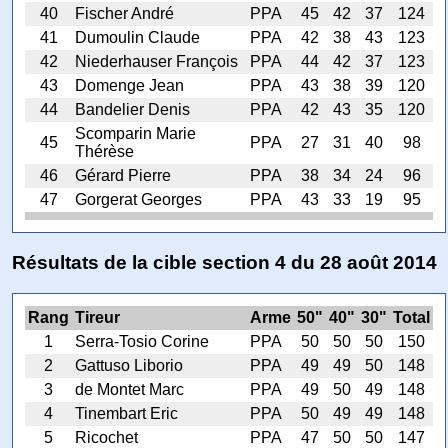
40
Fischer André
PPA
45
42
37
124
41
Dumoulin Claude
PPA
42
38
43
123
42
Niederhauser François
PPA
44
42
37
123
43
Domenge Jean
PPA
43
38
39
120
44
Bandelier Denis
PPA
42
43
35
120
Scomparin Marie
45
PPA
27
31
40
98
Thérèse
46
Gérard Pierre
PPA
38
34
24
96
47
Gorgerat Georges
PPA
43
33
19
95
Résultats de la cible section 4 du 28 août 2014
Rang
Tireur
Arme
50"
40"
30"
Total
1
Serra-Tosio Corine
PPA
50
50
50
150
2
Gattuso Liborio
PPA
49
49
50
148
3
de Montet Marc
PPA
49
50
49
148
4
Tinembart Eric
PPA
50
49
49
148
5
Ricochet
PPA
47
50
50
147