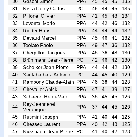
30
Gaschi Simon
PPA
45
45
45
135
31
Neira Dufey Carlos
PO
46
44
45
135
32
Pillonel Olivier
PPA
41
45
48
134
33
Levental Mario
PPA
44
42
46
132
34
Rieder Hans
PPA
44
44
44
132
35
Devaud Marcel
PPA
45
46
41
132
36
Teolato Paolo
PPA
49
47
36
132
37
Cherpillod Jacques
PPA
46
36
48
130
38
Brühlmann Jean-Pierre
PO
42
46
42
130
39
Schelker Jean-Pierre
PPA
44
44
42
130
40
Santabarbara Antonio
PO
44
45
40
129
41
Rampony Claude-Alain
PPA
46
38
44
128
42
Chevalier Anick
PPA
47
41
39
127
43
Schaerer Henri-Marc
PPA
36
45
45
126
Rey-Jeanneret
44
PPA
37
44
45
126
Véronique
45
Rusmini Joseph
PPA
41
40
44
125
46
Chessex Laurent
PPA
40
42
43
125
47
Nussbaum Jean-Pierre
PO
41
40
42
123