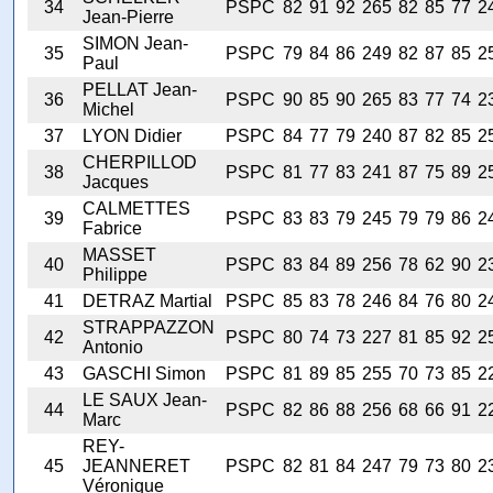
34
PSPC
82
91
92
265
82
85
77
2
Jean-Pierre
SIMON Jean-
35
PSPC
79
84
86
249
82
87
85
2
Paul
PELLAT Jean-
36
PSPC
90
85
90
265
83
77
74
2
Michel
37
LYON Didier
PSPC
84
77
79
240
87
82
85
2
CHERPILLOD
38
PSPC
81
77
83
241
87
75
89
2
Jacques
CALMETTES
39
PSPC
83
83
79
245
79
79
86
2
Fabrice
MASSET
40
PSPC
83
84
89
256
78
62
90
2
Philippe
41
DETRAZ Martial
PSPC
85
83
78
246
84
76
80
2
STRAPPAZZON
42
PSPC
80
74
73
227
81
85
92
2
Antonio
43
GASCHI Simon
PSPC
81
89
85
255
70
73
85
2
LE SAUX Jean-
44
PSPC
82
86
88
256
68
66
91
2
Marc
REY-
45
JEANNERET
PSPC
82
81
84
247
79
73
80
2
Véronique