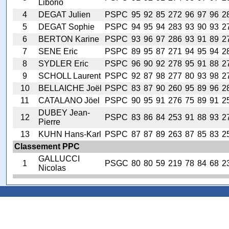
Liborio
4
DEGAT Julien
PSPC
95
92
85
272
96
97
96
2
5
DEGAT Sophie
PSPC
94
95
94
283
93
90
93
2
6
BERTON Karine
PSPC
93
96
97
286
93
91
89
2
7
SENE Eric
PSPC
89
95
87
271
94
95
94
2
8
SYDLER Eric
PSPC
96
90
92
278
95
91
88
2
9
SCHOLL Laurent
PSPC
92
87
98
277
80
93
98
2
10
BELLAICHE Joël
PSPC
83
87
90
260
95
89
96
2
11
CATALANO Jöel
PSPC
90
95
91
276
75
89
91
2
DUBEY Jean-
12
PSPC
83
86
84
253
91
88
93
2
Pierre
13
KUHN Hans-Karl
PSPC
87
87
89
263
87
85
83
2
Classement PPC
GALLUCCI
1
PSGC
80
80
59
219
78
84
68
2
Nicolas