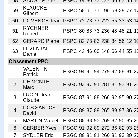
58
SAUGY Pierre
PSPC
74
80
73
227
46
63
55
1
KLAUCKE
59
PSPC
58
61
77
196
59
39
77
1
Gilbert
60
DOMENGE Jean
PSPC
72
73
77
222
55
33
53
1
RYCHNER
61
PSPC
80
83
73
236
48
48
21
1
Robert
62
GERARD Pierre
PSPC
82
73
83
238
34
56
12
1
LEVENTAL
63
PSPC
42
46
60
148
66
44
55
1
Daniel
Classement PPC
VALENTINI
1
PSGC
94
91
94
279
92
88
91
2
Patrick
DE MONTET
2
PSGC
93
97
91
281
81
93
91
2
Marc
LUCINI Jean-
3
PSGC
87
91
88
266
92
95
90
2
Claude
DOS SANTOS
4
PSGC
89
87
89
265
89
97
86
2
David
5
MARTIN Marcel
PSGC
88
88
93
269
82
90
95
2
6
GERBER Yves
PSGC
91
92
89
272
86
82
93
2
7
SYDLER Eric
PSGC
88
91
81
260
91
93
89
2