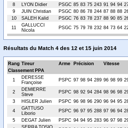
8
LYON Didier
PSGC
85
83
75
243
91
94
94
2
9
JUIN Christian
PSGC
80
86
78
244
87
88
88
2
10
SALEH Kalid
PSGC
76
83
78
237
88
90
85
2
GALLUCCI
11
PSGC
75
79
78
232
84
73
64
2
Nicola
Résultats du Match 4 des 12 et 15 juin 2014
Rang
Tireur
Arme
Précision
Vitesse
Classement PPA
DERESSE
1
PSPC
97
98
94
289
96
98
99
2
Françoise
DEMIERRE
2
PSPC
98
92
94
284
98
96
98
2
Steve
3
HISLER Julien
PSPC
96
98
96
290
96
94
95
2
GATTUSO
4
PSPC
96
97
95
288
97
96
94
2
Liborio
5
DEGAT Julien
PSPC
94
94
95
283
96
97
98
2
SERRA TOSIO