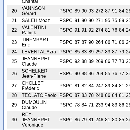
Chantal
VANNSON
20
PSPC
89
90
93
272
87
91
84
2
Gérard
21
SALEH Moaz
PSPC
91
90
90
271
95
75
89
2
VALENTINI
22
PSPC
91
91
92
274
81
76
84
2
Patrick
TINEMBART
23
PSPC
87
87
90
264
86
71
86
2
Eric
24
LEVENTAL Azra
PSPC
85
83
89
257
83
87
79
2
JEANNERET
25
PSPC
92
88
89
269
86
77
73
2
Claude
SCHELKER
26
PSPC
90
88
86
264
85
76
77
2
Jean-Pierre
CHOLLET
27
PSPC
81
82
84
247
89
84
81
2
Fréderic
28
TEOLATO Paolo
PSPC
87
83
78
248
86
84
81
2
DUMOULIN
29
PSPC
78
84
71
233
94
83
86
2
Claude
REY-
30
JEANNERET
PSPC
86
79
81
246
81
80
85
2
Véronique