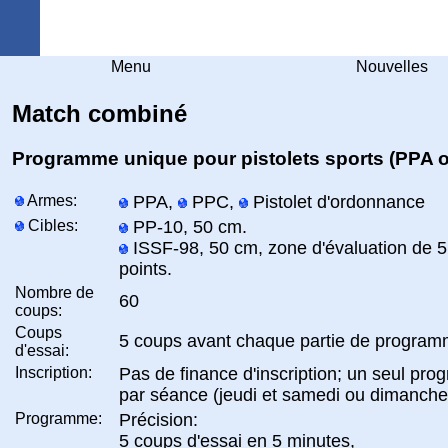
Arquebuse Genève
Menu
Nouvelles
Match combiné
Programme unique pour pistolets sports (PPA 
Armes:
PPA,
PPC,
Pistolet d'ordonnance
Cibles:
PP-10, 50 cm.
ISSF-98, 50 cm, zone d'évaluation de 5
points.
Nombre de
60
coups:
Coups
5 coups avant chaque partie de progra
d'essai:
Inscription:
Pas de finance d'inscription; un seul pr
par séance (jeudi et samedi ou dimanche
Programme:
Précision:
5 coups d'essai en 5 minutes,