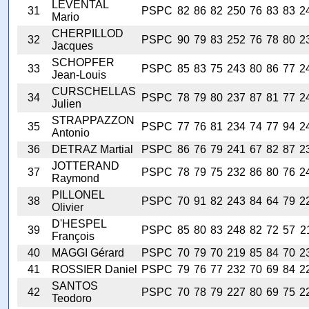
LEVENTAL
31
PSPC
82
86
82
250
76
83
83
2
Mario
CHERPILLOD
32
PSPC
90
79
83
252
76
78
80
2
Jacques
SCHOPFER
33
PSPC
85
83
75
243
80
86
77
2
Jean-Louis
CURSCHELLAS
34
PSPC
78
79
80
237
87
81
77
2
Julien
STRAPPAZZON
35
PSPC
77
76
81
234
74
77
94
2
Antonio
36
DETRAZ Martial
PSPC
86
76
79
241
67
82
87
2
JOTTERAND
37
PSPC
78
79
75
232
86
80
76
2
Raymond
PILLONEL
38
PSPC
70
91
82
243
84
64
79
2
Olivier
D'HESPEL
39
PSPC
85
80
83
248
82
72
57
2
François
40
MAGGI Gérard
PSPC
70
79
70
219
85
84
70
2
41
ROSSIER Daniel
PSPC
79
76
77
232
70
69
84
2
SANTOS
42
PSPC
70
78
79
227
80
69
75
2
Teodoro