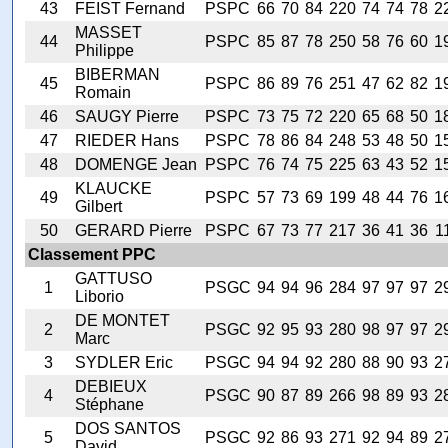
43
FEIST Fernand
PSPC
66
70
84
220
74
74
78
2
MASSET
44
PSPC
85
87
78
250
58
76
60
1
Philippe
BIBERMAN
45
PSPC
86
89
76
251
47
62
82
1
Romain
46
SAUGY Pierre
PSPC
73
75
72
220
65
68
50
1
47
RIEDER Hans
PSPC
78
86
84
248
53
48
50
1
48
DOMENGE Jean
PSPC
76
74
75
225
63
43
52
1
KLAUCKE
49
PSPC
57
73
69
199
48
44
76
1
Gilbert
50
GERARD Pierre
PSPC
67
73
77
217
36
41
36
1
Classement PPC
GATTUSO
1
PSGC
94
94
96
284
97
97
97
2
Liborio
DE MONTET
2
PSGC
92
95
93
280
98
97
97
2
Marc
3
SYDLER Eric
PSGC
94
94
92
280
88
90
93
2
DEBIEUX
4
PSGC
90
87
89
266
98
89
93
2
Stéphane
DOS SANTOS
5
PSGC
92
86
93
271
92
94
89
2
David