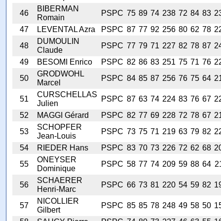
BIBERMAN
46
PSPC
75
89
74
238
72
84
83
2
Romain
47
LEVENTAL Azra
PSPC
87
77
92
256
80
62
78
2
DUMOULIN
48
PSPC
77
79
71
227
82
78
87
2
Claude
49
BESOMI Enrico
PSPC
82
86
83
251
75
71
76
2
GRODWOHL
50
PSPC
84
85
87
256
76
75
64
2
Marcel
CURSCHELLAS
51
PSPC
87
63
74
224
83
76
67
2
Julien
52
MAGGI Gérard
PSPC
82
77
69
228
72
78
67
2
SCHOPFER
53
PSPC
73
75
71
219
63
79
82
2
Jean-Louis
54
RIEDER Hans
PSPC
83
70
73
226
72
62
68
2
ONEYSER
55
PSPC
58
77
74
209
59
88
64
2
Dominique
SCHAERER
56
PSPC
66
73
81
220
54
59
82
1
Henri-Marc
NICOLLIER
57
PSPC
85
85
78
248
49
58
50
1
Gilbert