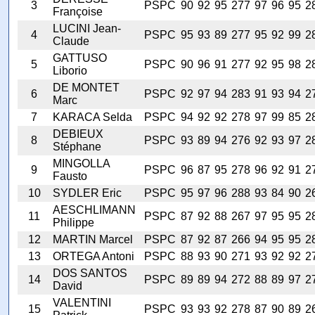
3
PSPC
90
92
95
277
97
96
95
2
Françoise
LUCINI Jean-
4
PSPC
95
93
89
277
95
92
99
2
Claude
GATTUSO
5
PSPC
90
96
91
277
92
95
98
2
Liborio
DE MONTET
6
PSPC
92
97
94
283
91
93
94
2
Marc
7
KARACA Selda
PSPC
94
92
92
278
97
99
85
2
DEBIEUX
8
PSPC
93
89
94
276
92
93
97
2
Stéphane
MINGOLLA
9
PSPC
96
87
95
278
96
92
91
2
Fausto
10
SYDLER Eric
PSPC
95
97
96
288
93
84
90
2
AESCHLIMANN
11
PSPC
87
92
88
267
97
95
95
2
Philippe
12
MARTIN Marcel
PSPC
87
92
87
266
94
95
95
2
13
ORTEGA Antoni
PSPC
88
93
90
271
93
92
92
2
DOS SANTOS
14
PSPC
89
89
94
272
88
89
97
2
David
VALENTINI
15
PSPC
93
93
92
278
87
90
89
2