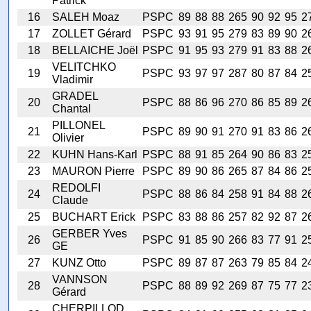
Patrick
16
SALEH Moaz
PSPC
89
88
88
265
90
92
95
2
17
ZOLLET Gérard
PSPC
93
91
95
279
83
89
90
2
18
BELLAICHE Joël
PSPC
91
95
93
279
91
83
88
2
VELITCHKO
19
PSPC
93
97
97
287
80
87
84
2
Vladimir
GRADEL
20
PSPC
88
86
96
270
86
85
89
2
Chantal
PILLONEL
21
PSPC
89
90
91
270
91
83
86
2
Olivier
22
KUHN Hans-Karl
PSPC
88
91
85
264
90
86
83
2
23
MAURON Pierre
PSPC
89
90
86
265
87
84
86
2
REDOLFI
24
PSPC
88
86
84
258
91
84
88
2
Claude
25
BUCHART Erick
PSPC
83
88
86
257
82
92
87
2
GERBER Yves
26
PSPC
91
85
90
266
83
77
91
2
GE
27
KUNZ Otto
PSPC
89
87
87
263
79
85
84
2
VANNSON
28
PSPC
88
89
92
269
87
75
77
2
Gérard
CHERPILLOD