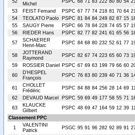
52
PSPC
68
71
83
222
80
80
54
2
Michel
53
FEIST Fernand
PSPC
67
77
74
218
81
70
64
2
54
TEOLATO Paolo
PSPC
81
84
84
249
82
87
15
1
55
SAUGY Pierre
PSPC
66
78
84
228
74
65
57
1
56
RIEDER Hans
PSPC
82
77
82
241
61
65
56
1
SCHAERER
57
PSPC
84
68
80
232
52
61
77
1
Henri-Marc
JOTTERAND
58
PSPC
82
67
74
223
65
60
73
1
Raymond
59
ROSSIER Daniel
PSPC
67
69
63
199
79
66
60
2
D'HESPEL
60
PSPC
76
83
80
239
40
71
36
1
François
CHOLLET
61
PSPC
84
88
84
256
28
14
69
1
Frédéric
62
DEVAUD Marcel
PSPC
59
69
49
177
58
55
71
1
KLAUCKE
63
PSPC
48
69
47
164
59
12
39
1
Gilbert
Classement PPC
VALENTINI
1
PSGC
95
91
96
282
92
89
91
2
Patrick