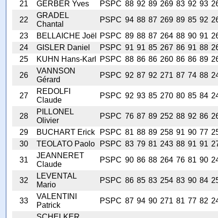
21
GERBER Yves
PSPC
88
92
89
269
83
92
93
2
GRADEL
22
PSPC
94
88
87
269
89
85
92
2
Chantal
23
BELLAICHE Joël
PSPC
89
88
87
264
88
90
91
2
24
GISLER Daniel
PSPC
91
91
85
267
86
91
88
2
25
KUHN Hans-Karl
PSPC
88
86
86
260
86
86
89
2
VANNSON
26
PSPC
92
87
92
271
87
74
88
2
Gérard
REDOLFI
27
PSPC
92
93
85
270
80
85
84
2
Claude
PILLONEL
28
PSPC
76
87
89
252
88
92
86
2
Olivier
29
BUCHART Erick
PSPC
81
88
89
258
91
90
77
2
30
TEOLATO Paolo
PSPC
83
79
81
243
88
91
91
2
JEANNERET
31
PSPC
90
86
88
264
76
81
90
2
Claude
LEVENTAL
32
PSPC
86
85
83
254
83
90
84
2
Mario
VALENTINI
33
PSPC
87
94
90
271
81
77
82
2
Patrick
SCHELKER