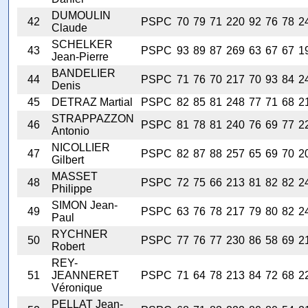
DUMOULIN
42
PSPC
70
79
71
220
92
76
78
2
Claude
SCHELKER
43
PSPC
93
89
87
269
63
67
67
1
Jean-Pierre
BANDELIER
44
PSPC
71
76
70
217
70
93
84
2
Denis
45
DETRAZ Martial
PSPC
82
85
81
248
77
71
68
2
STRAPPAZZON
46
PSPC
81
78
81
240
76
69
77
2
Antonio
NICOLLIER
47
PSPC
82
87
88
257
65
69
70
2
Gilbert
MASSET
48
PSPC
72
75
66
213
81
82
82
2
Philippe
SIMON Jean-
49
PSPC
63
76
78
217
79
80
82
2
Paul
RYCHNER
50
PSPC
77
76
77
230
86
58
69
2
Robert
REY-
51
JEANNERET
PSPC
71
64
78
213
84
72
68
2
Véronique
PELLAT Jean-