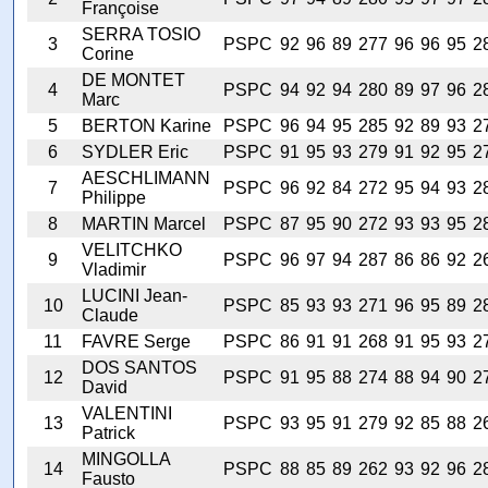
Françoise
SERRA TOSIO
3
PSPC
92
96
89
277
96
96
95
2
Corine
DE MONTET
4
PSPC
94
92
94
280
89
97
96
2
Marc
5
BERTON Karine
PSPC
96
94
95
285
92
89
93
2
6
SYDLER Eric
PSPC
91
95
93
279
91
92
95
2
AESCHLIMANN
7
PSPC
96
92
84
272
95
94
93
2
Philippe
8
MARTIN Marcel
PSPC
87
95
90
272
93
93
95
2
VELITCHKO
9
PSPC
96
97
94
287
86
86
92
2
Vladimir
LUCINI Jean-
10
PSPC
85
93
93
271
96
95
89
2
Claude
11
FAVRE Serge
PSPC
86
91
91
268
91
95
93
2
DOS SANTOS
12
PSPC
91
95
88
274
88
94
90
2
David
VALENTINI
13
PSPC
93
95
91
279
92
85
88
2
Patrick
MINGOLLA
14
PSPC
88
85
89
262
93
92
96
2
Fausto