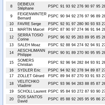
DEBIEUX
8
PSPC
91
93
92
276
90
97
95
2
Stéphane
FEIGENWINTER
9
PSPC
90
94
92
276
97
96
89
2
Bernard
10
FAVRE Serge
PSPC
92
91
97
280
90
93
93
2
11
MARTIN Marcel
PSPC
87
90
97
274
96
91
94
2
SERRA TOSIO
12
PSPC
96
92
95
283
89
95
85
2
Corine
13
SALEH Moaz
PSPC
92
88
94
274
92
94
91
2
AESCHLIMANN
14
PSPC
90
91
89
270
90
95
95
2
Philippe
SOMERS
15
PSPC
92
96
94
282
84
93
91
2
Christian
16
SYDLER Eric
PSPC
94
92
92
278
94
89
87
2
17
ZOLLET Gérard
PSPC
89
94
87
270
93
91
93
2
VELITCHKO
18
PSPC
93
96
94
283
88
85
87
2
Vladimir
19
SCHOLL Laurent
PSPC
95
84
93
272
87
93
90
2
DOS SANTOS
20
PSPC
85
88
92
265
95
95
86
2
David