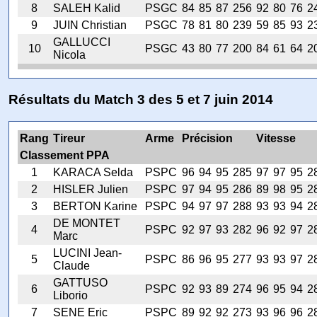
8
SALEH Kalid
PSGC
84
85
87
256
92
80
76
2
9
JUIN Christian
PSGC
78
81
80
239
59
85
93
2
GALLUCCI
10
PSGC
43
80
77
200
84
61
64
2
Nicola
Résultats du Match 3 des 5 et 7 juin 2014
Rang
Tireur
Arme
Précision
Vitesse
Classement PPA
1
KARACA Selda
PSPC
96
94
95
285
97
97
95
2
2
HISLER Julien
PSPC
97
94
95
286
89
98
95
2
3
BERTON Karine
PSPC
94
97
97
288
93
93
94
2
DE MONTET
4
PSPC
92
97
93
282
96
92
97
2
Marc
LUCINI Jean-
5
PSPC
86
96
95
277
93
93
97
2
Claude
GATTUSO
6
PSPC
92
93
89
274
96
95
94
2
Liborio
7
SENE Eric
PSPC
89
92
92
273
93
96
96
2