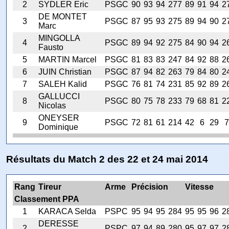
2
SYDLER Eric
PSGC
90
93
94
277
89
91
94
2
DE MONTET
3
PSGC
87
95
93
275
89
94
90
2
Marc
MINGOLLA
4
PSGC
89
94
92
275
84
90
94
2
Fausto
5
MARTIN Marcel
PSGC
81
83
83
247
84
92
88
2
6
JUIN Christian
PSGC
87
94
82
263
79
84
80
2
7
SALEH Kalid
PSGC
76
81
74
231
85
92
89
2
GALLUCCI
8
PSGC
80
75
78
233
79
68
81
2
Nicolas
ONEYSER
9
PSGC
72
81
61
214
42
6
29
7
Dominique
Résultats du Match 2 des 22 et 24 mai 2014
Rang
Tireur
Arme
Précision
Vitesse
Classement PPA
1
KARACA Selda
PSPC
95
94
95
284
95
95
96
2
DERESSE
2
PSPC
97
94
89
280
95
97
97
2