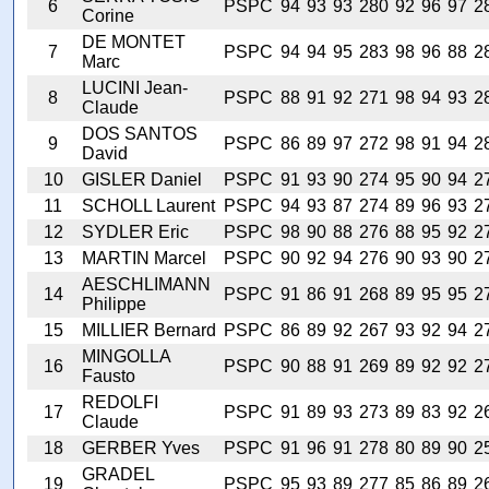
6
PSPC
94
93
93
280
92
96
97
2
Corine
DE MONTET
7
PSPC
94
94
95
283
98
96
88
2
Marc
LUCINI Jean-
8
PSPC
88
91
92
271
98
94
93
2
Claude
DOS SANTOS
9
PSPC
86
89
97
272
98
91
94
2
David
10
GISLER Daniel
PSPC
91
93
90
274
95
90
94
2
11
SCHOLL Laurent
PSPC
94
93
87
274
89
96
93
2
12
SYDLER Eric
PSPC
98
90
88
276
88
95
92
2
13
MARTIN Marcel
PSPC
90
92
94
276
90
93
90
2
AESCHLIMANN
14
PSPC
91
86
91
268
89
95
95
2
Philippe
15
MILLIER Bernard
PSPC
86
89
92
267
93
92
94
2
MINGOLLA
16
PSPC
90
88
91
269
89
92
92
2
Fausto
REDOLFI
17
PSPC
91
89
93
273
89
83
92
2
Claude
18
GERBER Yves
PSPC
91
96
91
278
80
89
90
2
GRADEL
19
PSPC
95
93
89
277
85
86
89
2