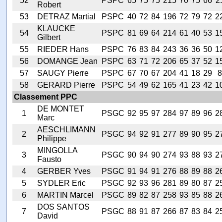
52
PSPC
65
75
75
215
70
75
66
2
Robert
53
DETRAZ Martial
PSPC
40
72
84
196
72
79
72
2
KLAUCKE
54
PSPC
81
69
64
214
61
40
53
1
Gilbert
55
RIEDER Hans
PSPC
76
83
84
243
36
36
50
1
56
DOMANGE Jean
PSPC
63
71
72
206
65
37
52
1
57
SAUGY Pierre
PSPC
67
70
67
204
41
18
29
8
58
GERARD Pierre
PSPC
54
49
62
165
41
23
42
1
Classement PPC
DE MONTET
1
PSGC
92
95
97
284
97
89
96
2
Marc
AESCHLIMANN
2
PSGC
94
92
91
277
89
90
95
2
Philippe
MINGOLLA
3
PSGC
90
94
90
274
93
88
93
2
Fausto
4
GERBER Yves
PSGC
91
94
91
276
88
89
88
2
5
SYDLER Eric
PSGC
92
93
96
281
89
80
87
2
6
MARTIN Marcel
PSGC
89
82
87
258
93
85
88
2
DOS SANTOS
7
PSGC
88
91
87
266
87
83
84
2
David