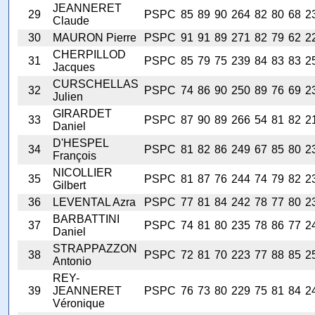
JEANNERET
29
PSPC
85
89
90
264
82
80
68
2
Claude
30
MAURON Pierre
PSPC
91
91
89
271
82
79
62
2
CHERPILLOD
31
PSPC
85
79
75
239
84
83
83
2
Jacques
CURSCHELLAS
32
PSPC
74
86
90
250
89
76
69
2
Julien
GIRARDET
33
PSPC
87
90
89
266
54
81
82
2
Daniel
D'HESPEL
34
PSPC
81
82
86
249
67
85
80
2
François
NICOLLIER
35
PSPC
81
87
76
244
74
79
82
2
Gilbert
36
LEVENTAL Azra
PSPC
77
81
84
242
78
77
80
2
BARBATTINI
37
PSPC
74
81
80
235
78
86
77
2
Daniel
STRAPPAZZON
38
PSPC
72
81
70
223
77
88
85
2
Antonio
REY-
39
JEANNERET
PSPC
76
73
80
229
75
81
84
2
Véronique