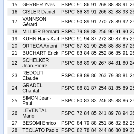
15
GERBER Yves
PSPC
91
86
91
268
88
88
91
2
16
GISLER Daniel
PSPC
86
89
91
266
82
88
93
2
VANNSON
17
PSPC
90
89
91
270
78
89
92
2
Gérard
18
MILLIER Bernard
PSPC
79
89
88
256
90
91
90
2
19
KUHN Hans-Karl
PSPC
91
94
87
272
80
87
85
2
20
ORTEGA Antoni
PSPC
87
81
90
258
88
88
87
2
21
BUCHART Erick
PSPC
83
84
85
252
86
85
91
2
SCHELKER
22
PSPC
88
89
90
267
84
81
80
2
Jean-Pierre
REDOLFI
23
PSPC
88
89
86
263
79
88
81
2
Claude
GRADEL
24
PSPC
86
81
87
254
81
85
89
2
Chantal
SIMON Jean-
25
PSPC
80
83
83
246
85
88
86
2
Paul
LEVENTAL
26
PSPC
72
84
85
241
89
78
94
2
Mario
27
BESOMI Enrico
PSPC
84
79
88
251
86
82
82
2
28
TEOLATO Paolo
PSPC
82
78
84
244
86
80
89
2