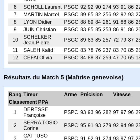
6
SCHOLL Laurent
PSGC
92
92
90
274
93
91
86
2
7
MARTIN Marcel
PSGC
89
85
82
256
92
92
93
2
8
LYON Didier
PSGC
88
89
84
261
91
86
86
2
9
JUIN Christian
PSGC
83
85
85
253
86
91
86
2
SCHELKER
10
PSGC
89
83
85
257
72
79
87
2
Jean-Pierre
11
SALEH Kalid
PSGC
83
78
76
237
83
70
85
2
12
CEFAI Olivia
PSGC
84
88
87
259
47
70
65
1
Résultats du Match 5 (Maîtrise genevoise)
Rang
Tireur
Arme
Précision
Vitesse
Classement PPA
DERESSE
1
PSPC
93
93
96
282
97
97
96
2
Françoise
SERRA TOSIO
2
PSPC
95
91
93
279
92
94
99
2
Corine
GATTUSO
3
PSPC
91
92
91
274
93
97
97
2