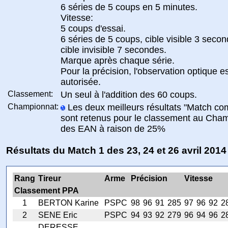
6 séries de 5 coups en 5 minutes.
Vitesse:
5 coups d'essai.
6 séries de 5 coups, cible visible 3 secon
cible invisible 7 secondes.
Marque après chaque série.
Pour la précision, l'observation optique e
autorisée.
Classement:
Un seul à l'addition des 60 coups.
Championnat:
Les deux meilleurs résultats "Match co
sont retenus pour le classement au Cha
des EAN à raison de 25%
Résultats du Match 1 des 23, 24 et 26 avril 2014
Rang
Tireur
Arme
Précision
Vitesse
Classement PPA
1
BERTON Karine
PSPC
98
96
91
285
97
96
92
2
2
SENE Eric
PSPC
94
93
92
279
96
94
96
2
DERESSE