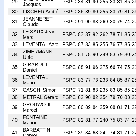
29
PSPC
84
81
90
255
83
81
85
2
Jacques
30
FISCHER André
PSPC
86
89
80
255
83
79
81
2
JEANNERET
31
PSPC
91
90
88
269
80
75
74
2
Claude
LE SAUX Jean-
32
PSPC
83
87
92
262
78
71
85
2
Marc
33
LEVENTAL Azra
PSPC
87
83
85
255
76
77
85
2
ZIMERMANN
34
PSPC
81
78
90
249
83
79
80
2
Ulric
GIRARDET
35
PSPC
88
91
96
275
66
74
75
2
Daniel
LEVENTAL
36
PSPC
83
77
73
233
84
85
87
2
Mario
37
GASCHI Simon
PSPC
71
81
83
235
83
85
85
2
38
METRAL Gérard
PSPC
82
90
82
254
79
70
83
2
GRODWOHL
39
PSPC
86
89
84
259
68
81
71
2
Marcel
FONTAINE
40
PSPC
82
81
77
240
75
83
74
2
Marion
BARBATTINI
41
PSPC
89
84
68
241
74
81
71
2
Daniel