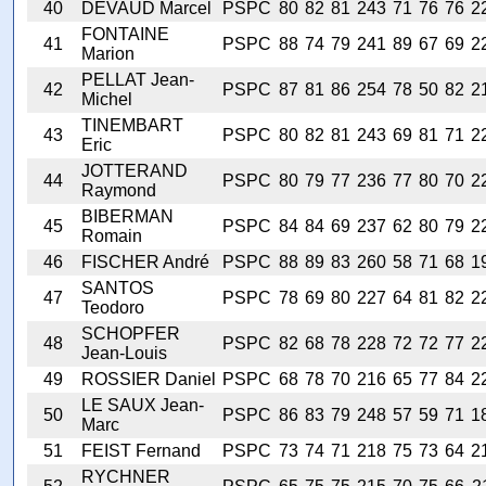
40
DEVAUD Marcel
PSPC
80
82
81
243
71
76
76
2
FONTAINE
41
PSPC
88
74
79
241
89
67
69
2
Marion
PELLAT Jean-
42
PSPC
87
81
86
254
78
50
82
2
Michel
TINEMBART
43
PSPC
80
82
81
243
69
81
71
2
Eric
JOTTERAND
44
PSPC
80
79
77
236
77
80
70
2
Raymond
BIBERMAN
45
PSPC
84
84
69
237
62
80
79
2
Romain
46
FISCHER André
PSPC
88
89
83
260
58
71
68
1
SANTOS
47
PSPC
78
69
80
227
64
81
82
2
Teodoro
SCHOPFER
48
PSPC
82
68
78
228
72
72
77
2
Jean-Louis
49
ROSSIER Daniel
PSPC
68
78
70
216
65
77
84
2
LE SAUX Jean-
50
PSPC
86
83
79
248
57
59
71
1
Marc
51
FEIST Fernand
PSPC
73
74
71
218
75
73
64
2
RYCHNER