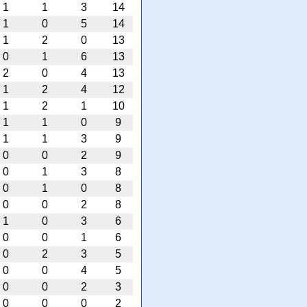
1
1
3
14
1
0
5
14
1
2
0
13
0
1
6
13
2
0
4
13
1
2
4
12
1
2
1
10
1
1
0
9
1
1
3
9
0
0
2
9
0
1
3
8
0
1
0
8
0
0
2
8
1
0
3
6
0
0
1
6
0
2
3
5
0
0
4
5
0
0
2
3
0
0
0
2