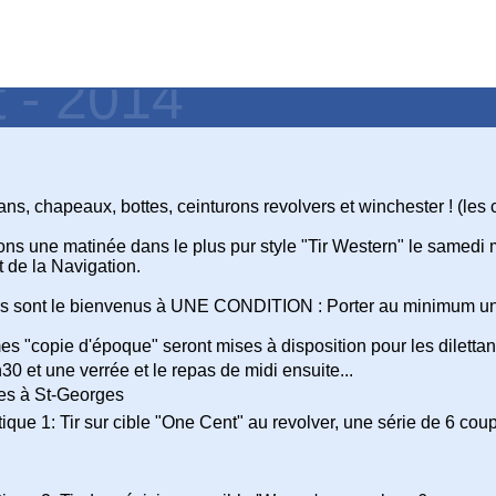
t - 2014
ns, chapeaux, bottes, ceinturons revolvers et winchester ! (les 
ns une matinée dans le plus pur style "Tir Western" le samedi
 de la Navigation.
urs sont le bienvenus à UNE CONDITION : Porter au minimum un
 "copie d'époque" seront mises à disposition pour les dilettant
0 et une verrée et le repas de midi ensuite...
es à St-Georges
tique 1: Tir sur cible "One Cent" au revolver, une série de 6 co