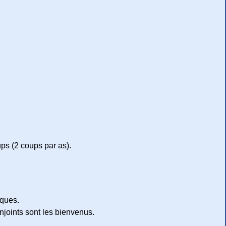
ups (2 coups par as).
iques.
onjoints sont les bienvenus.