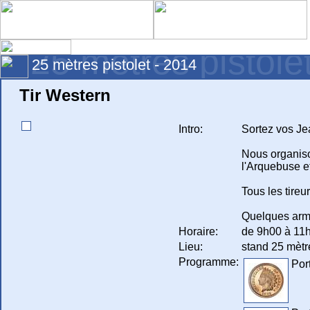
25 mètres pistole
25 mètres pistolet - 2014
Tir Western
Intro:
Sortez vos Jea
Nous organiso
l'Arquebuse et
Tous les tire
Quelques armes
Horaire:
de 9h00 à 11h3
Lieu:
stand 25 mètr
Programme:
Por