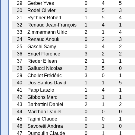
29
Gerber Yves
0
4
5
30
Rodel Olivier
0
5
3
31
Rychner Robert
1
5
4
32
Renaud Jean-François
1
4
1
33
Zimmermann Ulric
2
1
4
34
Renaud Anouk
0
2
3
35
Gaschi Samy
0
4
2
36
Engel Florence
3
2
2
37
Rieder Eilean
2
1
1
38
Gallucci Nicolas
2
5
0
39
Chollet Frédéric
3
0
1
40
Dos Santos David
1
1
5
41
Papp Laszlo
1
4
1
42
Gibbons Marc
0
1
1
43
Barbattini Daniel
2
1
2
44
Marchon Daniel
0
0
0
45
Tagini Claude
0
0
1
46
Savoretti Andrea
0
1
0
47
Dumoulin Claude
0
1
1