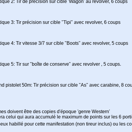
tique 2: Tir de précision sur cible 'Wagon' au revolver, 6 coups
ique 3: Tir précision sur cible "Tipi" avec revolver, 6 coups
tique 4: Tir vitesse 3/7 sur cible "Boots" avec revolver, 5 coups
tique 5: Tir sur "boîte de conserve" avec revolver , 5 coups.
nd pistolet 50m: Tir précision sur cible "As" avec carabine, 8 co
mes doivent être des copies d'époque 'genre Western'
ra celui qui aura accumulé le maximum de points sur les 6 port
eux habillé pour cette manifestation (non tireur inclus) ou les c