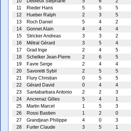
10
Débieux Stéphane
5
6
2
11
Rieder Hans
5
5
5
12
Hueber Ralph
2
3
5
13
Roch Daniel
5
4
2
14
Gonnet Alain
4
4
4
15
Stricker Andreas
3
3
2
16
Métral Gérard
3
5
4
17
Grad Inge
2
4
5
18
Schelker Jean-Pierre
2
6
5
19
Favre Serge
2
4
4
20
Savoretti Sybil
2
5
5
21
Flury Christian
0
5
5
22
Gérard David
0
4
4
23
Santabarbara Antonio
2
2
3
24
Ancrenaz Gilles
5
4
1
25
Martin Marcel
1
5
3
26
Rossi Bastien
1
2
0
27
Grandjean Philippe
4
0
3
28
Furter Claude
3
5
1