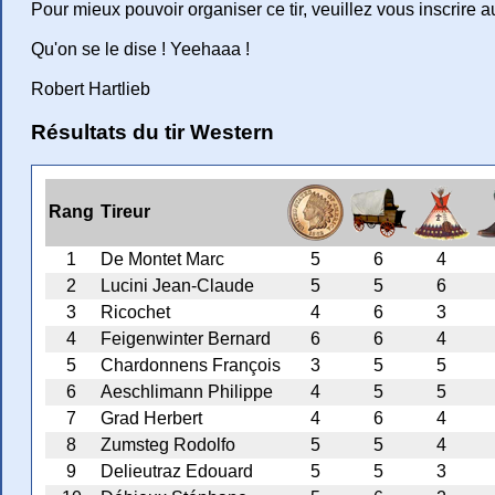
Pour mieux pouvoir organiser ce tir, veuillez vous inscrire
Qu'on se le dise ! Yeehaaa !
Robert Hartlieb
Résultats du tir Western
Rang
Tireur
1
De Montet Marc
5
6
4
2
Lucini Jean-Claude
5
5
6
3
Ricochet
4
6
3
4
Feigenwinter Bernard
6
6
4
5
Chardonnens François
3
5
5
6
Aeschlimann Philippe
4
5
5
7
Grad Herbert
4
6
4
8
Zumsteg Rodolfo
5
5
4
9
Delieutraz Edouard
5
5
3