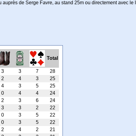
 au auprès de Serge Favre, au stand 25m ou directement avec le 
Total
3
3
7
28
2
4
3
25
4
3
5
25
0
4
4
24
2
3
6
24
3
3
2
22
0
3
5
22
0
3
5
22
2
4
2
21