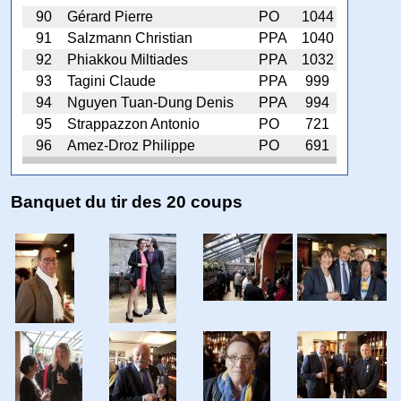
90
Gérard Pierre
PO
1044
91
Salzmann Christian
PPA
1040
92
Phiakkou Miltiades
PPA
1032
93
Tagini Claude
PPA
999
94
Nguyen Tuan-Dung Denis
PPA
994
95
Strappazzon Antonio
PO
721
96
Amez-Droz Philippe
PO
691
Banquet du tir des 20 coups