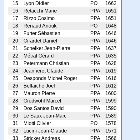
15
Lyon Didier
PO
1662
16
Retacchi Marie
PPA
1651
17
Rizzo Cosimo
PPA
1651
18
Renaud Anouk
PO
1648
19
Furter Sébastien
PPA
1646
20
Girardet Daniel
PPA
1646
21
Schelker Jean-Pierre
PPA
1637
22
Métral Gérard
PPA
1635
23
Petermann Christian
PPA
1628
24
Jeanneret Claude
PPA
1619
25
Desponds Michel Roger
PPA
1616
26
Bellaiche Joel
PPA
1612
27
Mauron Pierre
PPA
1600
28
Grodwohl Marcel
PPA
1599
29
Dos Santos David
PPA
1590
30
Le Saux Jean-Marc
PPA
1589
31
Miotti Olivier
PO
1578
32
Lucini Jean-Claude
PPA
1571
33
Stricker Andreas
PPA
1566