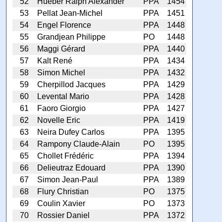
52
Hueber Ralph Alexander
PPA
1454
53
Pellat Jean-Michel
PPA
1451
54
Engel Florence
PPA
1448
55
Grandjean Philippe
PO
1448
56
Maggi Gérard
PPA
1440
57
Kalt René
PPA
1434
58
Simon Michel
PPA
1432
59
Cherpillod Jacques
PPA
1429
60
Levental Mario
PPA
1428
61
Faoro Giorgio
PPA
1427
62
Novelle Eric
PPA
1419
63
Neira Dufey Carlos
PPA
1395
64
Rampony Claude-Alain
PO
1395
65
Chollet Frédéric
PPA
1394
66
Delieutraz Edouard
PPA
1390
67
Simon Jean-Paul
PPA
1389
68
Flury Christian
PO
1375
69
Coulin Xavier
PO
1373
70
Rossier Daniel
PPA
1372