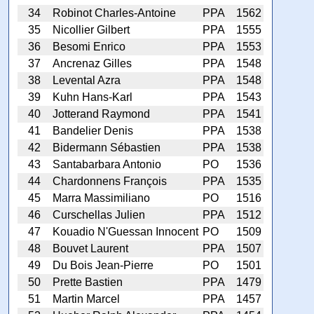
34
Robinot Charles-Antoine
PPA
1562
35
Nicollier Gilbert
PPA
1555
36
Besomi Enrico
PPA
1553
37
Ancrenaz Gilles
PPA
1548
38
Levental Azra
PPA
1548
39
Kuhn Hans-Karl
PPA
1543
40
Jotterand Raymond
PPA
1541
41
Bandelier Denis
PPA
1538
42
Bidermann Sébastien
PPA
1538
43
Santabarbara Antonio
PO
1536
44
Chardonnens François
PPA
1535
45
Marra Massimiliano
PO
1516
46
Curschellas Julien
PPA
1512
47
Kouadio N'Guessan Innocent
PO
1509
48
Bouvet Laurent
PPA
1507
49
Du Bois Jean-Pierre
PO
1501
50
Prette Bastien
PPA
1479
51
Martin Marcel
PPA
1457