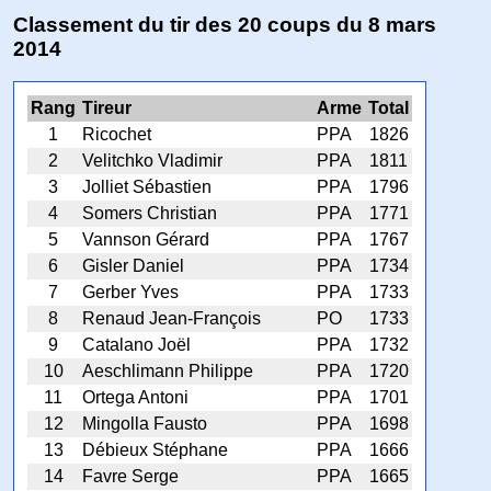
Classement du tir des 20 coups du 8 mars
2014
Rang
Tireur
Arme
Total
1
Ricochet
PPA
1826
2
Velitchko Vladimir
PPA
1811
3
Jolliet Sébastien
PPA
1796
4
Somers Christian
PPA
1771
5
Vannson Gérard
PPA
1767
6
Gisler Daniel
PPA
1734
7
Gerber Yves
PPA
1733
8
Renaud Jean-François
PO
1733
9
Catalano Joël
PPA
1732
10
Aeschlimann Philippe
PPA
1720
11
Ortega Antoni
PPA
1701
12
Mingolla Fausto
PPA
1698
13
Débieux Stéphane
PPA
1666
14
Favre Serge
PPA
1665