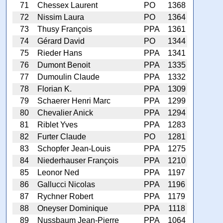
71
Chessex Laurent
PO
1368
72
Nissim Laura
PO
1364
73
Thusy François
PPA
1361
74
Gérard David
PO
1344
75
Rieder Hans
PPA
1341
76
Dumont Benoit
PPA
1335
77
Dumoulin Claude
PPA
1332
78
Florian K.
PPA
1309
79
Schaerer Henri Marc
PPA
1299
80
Chevalier Anick
PPA
1294
81
Riblet Yves
PPA
1283
82
Furter Claude
PO
1281
83
Schopfer Jean-Louis
PPA
1275
84
Niederhauser François
PPA
1210
85
Leonor Ned
PPA
1197
86
Gallucci Nicolas
PPA
1196
87
Rychner Robert
PPA
1179
88
Oneyser Dominique
PPA
1118
89
Nussbaum Jean-Pierre
PPA
1064