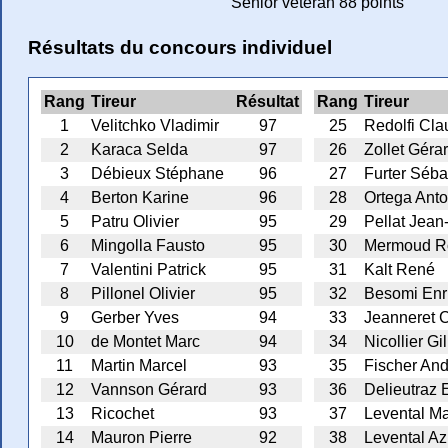
Sénior vétéran 88 points
Résultats du concours individuel
Rang
Tireur
Résultat
Rang
Tireur
1
Velitchko Vladimir
97
25
Redolfi Cl
2
Karaca Selda
97
26
Zollet Géra
3
Débieux Stéphane
96
27
Furter Séba
4
Berton Karine
96
28
Ortega Anto
5
Patru Olivier
95
29
Pellat Jean
6
Mingolla Fausto
95
30
Mermoud R
7
Valentini Patrick
95
31
Kalt René
8
Pillonel Olivier
95
32
Besomi Enr
9
Gerber Yves
94
33
Jeanneret 
10
de Montet Marc
94
34
Nicollier Gi
11
Martin Marcel
93
35
Fischer And
12
Vannson Gérard
93
36
Delieutraz
13
Ricochet
93
37
Levental Ma
14
Mauron Pierre
92
38
Levental Az