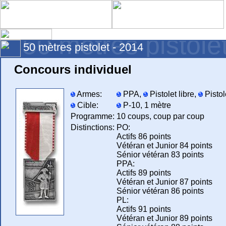
50 mètres pistole
50 mètres pistolet - 2014
Concours individuel
Armes:
PPA,
Pistolet libre,
Pistol
Cible:
P-10, 1 mètre
Programme:
10 coups, coup par coup
Distinctions:
PO:
Actifs 86 points
Vétéran et Junior 84 points
Sénior vétéran 83 points
PPA:
Actifs 89 points
Vétéran et Junior 87 points
Sénior vétéran 86 points
PL:
Actifs 91 points
Vétéran et Junior 89 points