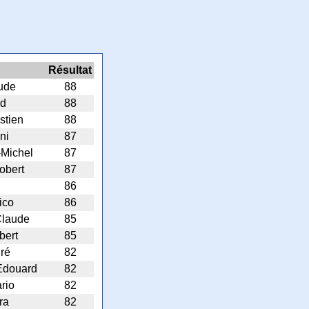
Résultat
aude
88
rd
88
stien
88
ni
87
-Michel
87
obert
87
86
ico
86
Claude
85
lbert
85
ré
82
 Edouard
82
rio
82
ra
82