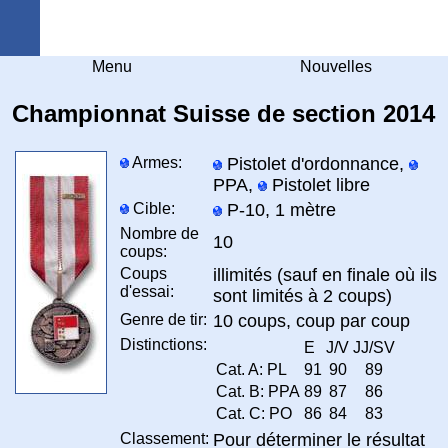
Arquebuse Genève
Menu
Nouvelles
Championnat Suisse de section 2014
Armes:
Pistolet d'ordonnance,
PPA,
Pistolet libre
Cible:
P-10, 1 mètre
Nombre de
10
coups:
Coups
illimités (sauf en finale où ils
d'essai:
sont limités à 2 coups)
Genre de tir:
10 coups, coup par coup
Distinctions:
E
J/V
JJ/SV
Cat. A: PL
91
90
89
Cat. B: PPA
89
87
86
Cat. C: PO
86
84
83
Classement:
Pour déterminer le résultat