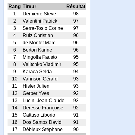
Rang
Tireur
Résultat
1
Demierre Steve
98
2
Valentini Patrick
97
3
Serra-Tosio Corine
97
4
Ruiz Christian
96
5
de Montet Marc
96
6
Berton Karine
96
7
Mingolla Fausto
95
8
Velitchko Vladimir
95
9
Karaca Selda
94
10
Vannson Gérard
93
11
Hisler Julien
93
12
Gerber Yves
92
13
Lucini Jean-Claude
92
14
Deresse Françoise
92
15
Gattuso Liborio
91
16
Dos Santos David
91
17
Débieux Stéphane
90