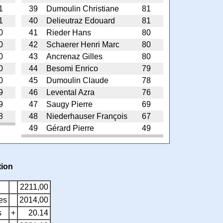
1
39
Dumoulin Christiane
81
1
40
Delieutraz Edouard
81
0
41
Rieder Hans
80
0
42
Schaerer Henri Marc
80
0
43
Ancrenaz Gilles
80
0
44
Besomi Enrico
79
0
45
Dumoulin Claude
78
9
46
Levental Azra
76
9
47
Saugy Pierre
69
8
48
Niederhauser François
67
49
Gérard Pierre
49
tion
2211,00
res
2014,00
s
+
20.14