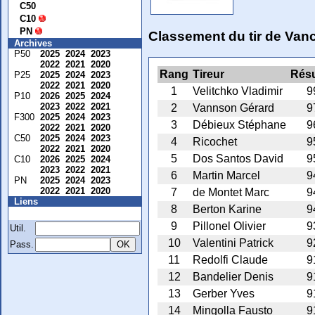
C50
C10
PN
Classement du tir de Van
Archives
P50
2025
2024
2023
2022
2021
2020
Rang
Tireur
Résu
P25
2025
2024
2023
2022
2021
2020
1
Velitchko Vladimir
9
P10
2026
2025
2024
2023
2022
2021
2
Vannson Gérard
9
F300
2025
2024
2023
3
Débieux Stéphane
9
2022
2021
2020
C50
2025
2024
2023
4
Ricochet
9
2022
2021
2020
5
Dos Santos David
9
C10
2026
2025
2024
2023
2022
2021
6
Martin Marcel
9
PN
2025
2024
2023
2022
2021
2020
7
de Montet Marc
9
Liens
8
Berton Karine
9
Membre
9
Pillonel Olivier
9
Util.
10
Valentini Patrick
9
Pass.
11
Redolfi Claude
9
12
Bandelier Denis
9
13
Gerber Yves
9
14
Mingolla Fausto
9