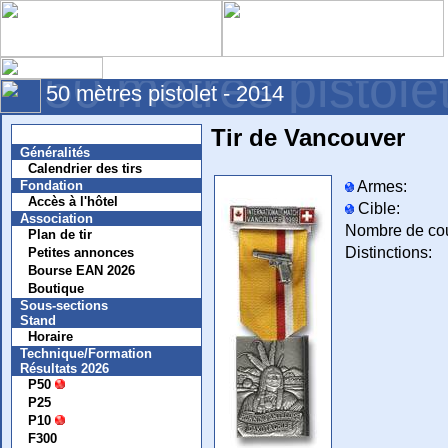
50 mètres pistole
50 mètres pistolet - 2014
Tir de Vancouver
Nouvelles
Généralités
Calendrier des tirs
Armes:
Fondation
Accès à l'hôtel
Cible:
Association
Nombre de co
Plan de tir
Distinctions:
Petites annonces
Bourse EAN 2026
Boutique
Sous-sections
Stand
Horaire
Technique/Formation
Résultats 2026
P50
P25
P10
F300