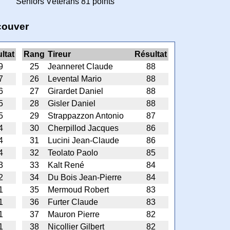
Séniors Vétérans 81 points
couver
ltat
Rang
Tireur
Résultat
9
25
Jeanneret Claude
88
7
26
Levental Mario
88
6
27
Girardet Daniel
88
5
28
Gisler Daniel
88
5
29
Strappazzon Antonio
87
4
30
Cherpillod Jacques
86
4
31
Lucini Jean-Claude
86
4
32
Teolato Paolo
85
3
33
Kalt René
84
2
34
Du Bois Jean-Pierre
84
1
35
Mermoud Robert
83
1
36
Furter Claude
83
1
37
Mauron Pierre
82
1
38
Nicollier Gilbert
82