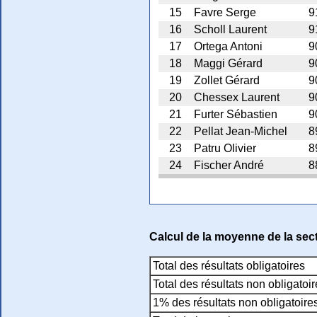
15
Favre Serge
9
16
Scholl Laurent
9
17
Ortega Antoni
9
18
Maggi Gérard
9
19
Zollet Gérard
9
20
Chessex Laurent
9
21
Furter Sébastien
9
22
Pellat Jean-Michel
8
23
Patru Olivier
8
24
Fischer André
8
Calcul de la moyenne de la sec
Total des résultats obligatoires
Total des résultats non obligatoi
1% des résultats non obligatoire