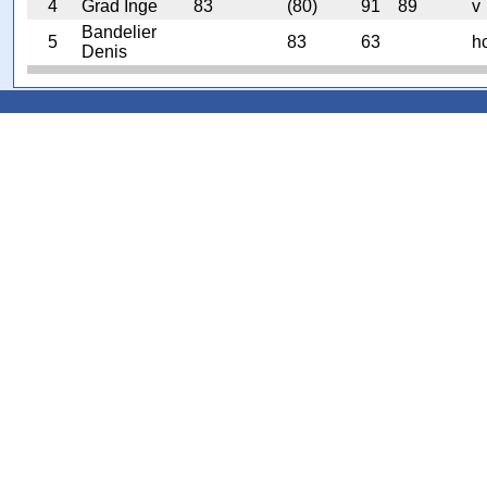
4
Grad Inge
83
(80)
91
89
v
Bandelier
5
83
63
h
Denis