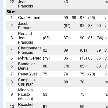
22
Jean-
43
h
François
50 m
1
Grad Herbert
99
99
97
(96)
v
Jacob
2
(87)
92
83
90
v
Fernand
Renaud
3
Jean-
(83)
87
90
86
(86)
v
François
Chardonnens
4
82
89
(81)
89
v
François
5
Métral Gérard
(79)
86
(75)
85
86
v
Bandelier
6
86
(78)
85
83
v
Denis
7
Penet Yves
75
74
75
(70)
v
Campello
8
88
78
h
Christian
Mingolla
9
Fausto
63
73
h
(Malson)
Ricochet
10
61
59
h