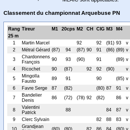
Classement du championnat Arquebuse PN
Rang
Tireur
M1
20cps
M2
CH
CIG
M3
M4
25 m
1
Martin Marcel
92
92
(91)
93
v
2
Métral Gérard
(87)
94
(87)
90
91
(86)
(89)
v
Chardonnens
3
90
93
(90)
91
(89)
v
François
4
Ricochet
90
(87)
92
92
(90)
v
Mingolla
5
89
91
90
(85)
v
Fausto
6
Favre Serge
87
(82)
(80)
87
91
v
Bandelier
7
86
(72)
(78)
92
(82)
86
v
Denis
Valentini
8
88
84
87
v
Patrick
9
Clerc Sylvain
82
88
83
v
Grandjean
10
(80)
(80)
82
86
84
(80)
v