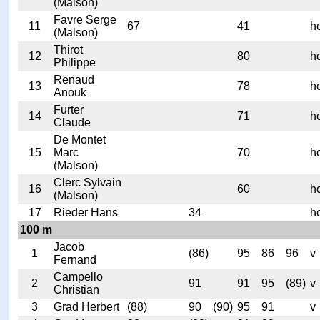
(Malson)
Favre Serge
11
67
41
h
(Malson)
Thirot
12
80
h
Philippe
Renaud
13
78
h
Anouk
Furter
14
71
h
Claude
De Montet
15
Marc
70
h
(Malson)
Clerc Sylvain
16
60
h
(Malson)
17
Rieder Hans
34
h
100 m
Jacob
1
(86)
95
86
96
v
Fernand
Campello
2
91
91
95
(89)
v
Christian
3
Grad Herbert
(88)
90
(90)
95
91
v