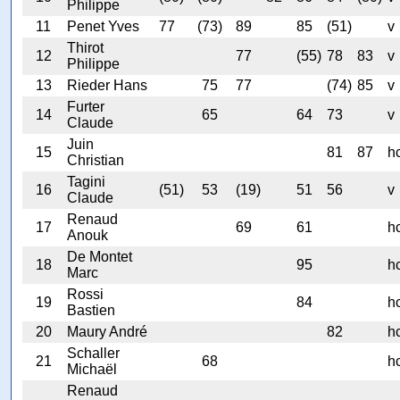
Philippe
11
Penet Yves
77
(73)
89
85
(51)
v
Thirot
12
77
(55)
78
83
v
Philippe
13
Rieder Hans
75
77
(74)
85
v
Furter
14
65
64
73
v
Claude
Juin
15
81
87
h
Christian
Tagini
16
(51)
53
(19)
51
56
v
Claude
Renaud
17
69
61
h
Anouk
De Montet
18
95
h
Marc
Rossi
19
84
h
Bastien
20
Maury André
82
h
Schaller
21
68
h
Michaël
Renaud