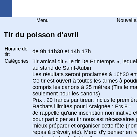
Arquebuse Genève
Menu
Nouvelle
Tir du poisson d'avril
Horaire de
de 9h-11h30 et 14h-17h
tir:
Catégories:
Tir amical dit « le tir De Printemps », leque
au stand de Saint-Aubin
Les résultats seront proclamés à 16h30 en
Ce tir est ouvert à toutes les armes à poudr
compris les canons à 25 mètres (Tirs le ma
seulement pour les canons)
Prix : 20 francs par tireur, inclus le premièr
Rachats illimités pour l'Araignée : Frs 8.-
Je rappelle qu'une inscription nominative et
pour participer au tir nous est nécessaires
mieux préparer et organiser cette fête (no
repas à prévoir, etc). Merci d'y penser en 