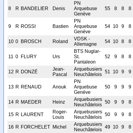
PN
8
R
BANDELIER
Denis
Arquebuse
55
8
8
8
Genève
PN
9
R
ROSSI
Bastien
Arquebuse
54
10
9
8
Genève
VDSK -
10
0
BROSCH
Roland
54
10
8
8
Allemagne
BTS Nuglar-
11
0
FLURY
Urs
St.
52
9
8
8
Pantaleon
Jean-
Arquebusiers
12
R
DONZÉ
51
10
9
9
Pascal
Neuchâtelois
PN
13
R
RENAUD
Anouk
Arquebuse
50
9
9
9
Genève
Arquebusiers
14
R
MAEDER
Heinz
50
9
9
8
Neuchâtelois
Roger-
Arquebusiers
15
R
LAURENT
50
9
9
8
Louis
Neuchâtelois
Arquebusiers
16
R
FORCHELET
Michel
49
10
9
8
Neuchâtelois