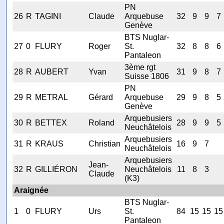
PN
26
R
TAGINI
Claude
Arquebuse
32
9
9
7
Genève
BTS Nuglar-
27
0
FLURY
Roger
St.
32
8
8
6
Pantaleon
3ème rgt
28
R
AUBERT
Yvan
31
9
8
7
Suisse 1806
PN
29
R
METRAL
Gérard
Arquebuse
29
9
8
5
Genève
Arquebusiers
30
R
BETTEX
Roland
28
9
9
5
Neuchâtelois
Arquebusiers
31
R
KRAUS
Christian
16
9
7
Neuchâtelois
Arquebusiers
Jean-
32
R
GILLIÉRON
Neuchâtelois
11
8
3
Claude
(K3)
Araignée
BTS Nuglar-
1
0
FLURY
Urs
St.
84
15
15
15
Pantaleon