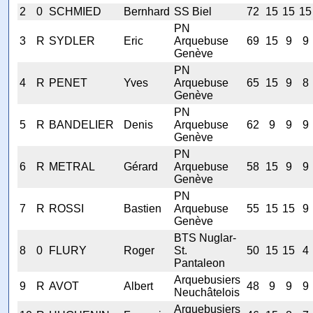
2
0
SCHMIED
Bernhard
SS Biel
72
15
15
15
PN
3
R
SYDLER
Eric
Arquebuse
69
15
9
9
Genève
PN
4
R
PENET
Yves
Arquebuse
65
15
9
8
Genève
PN
5
R
BANDELIER
Denis
Arquebuse
62
9
9
9
Genève
PN
6
R
METRAL
Gérard
Arquebuse
58
15
9
9
Genève
PN
7
R
ROSSI
Bastien
Arquebuse
55
15
15
9
Genève
BTS Nuglar-
8
0
FLURY
Roger
St.
50
15
15
4
Pantaleon
Arquebusiers
9
R
AVOT
Albert
48
9
9
9
Neuchâtelois
Arquebusiers