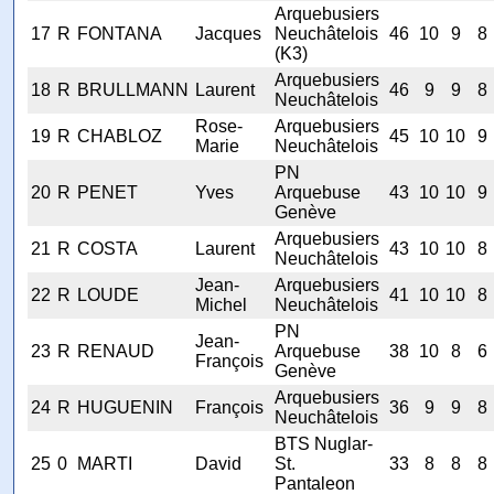
Arquebusiers
17
R
FONTANA
Jacques
Neuchâtelois
46
10
9
8
(K3)
Arquebusiers
18
R
BRULLMANN
Laurent
46
9
9
8
Neuchâtelois
Rose-
Arquebusiers
19
R
CHABLOZ
45
10
10
9
Marie
Neuchâtelois
PN
20
R
PENET
Yves
Arquebuse
43
10
10
9
Genève
Arquebusiers
21
R
COSTA
Laurent
43
10
10
8
Neuchâtelois
Jean-
Arquebusiers
22
R
LOUDE
41
10
10
8
Michel
Neuchâtelois
PN
Jean-
23
R
RENAUD
Arquebuse
38
10
8
6
François
Genève
Arquebusiers
24
R
HUGUENIN
François
36
9
9
8
Neuchâtelois
BTS Nuglar-
25
0
MARTI
David
St.
33
8
8
8
Pantaleon