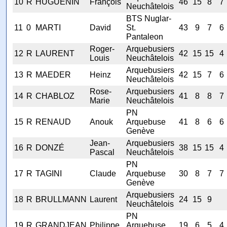
10
R
HUGUENIN
François
46
15
8
7
Neuchâtelois
BTS Nuglar-
11
0
MARTI
David
St.
43
9
7
6
Pantaleon
Roger-
Arquebusiers
12
R
LAURENT
42
15
15
4
Louis
Neuchâtelois
Arquebusiers
13
R
MAEDER
Heinz
42
15
7
6
Neuchâtelois
Rose-
Arquebusiers
14
R
CHABLOZ
41
8
8
7
Marie
Neuchâtelois
PN
15
R
RENAUD
Anouk
Arquebuse
41
8
6
6
Genève
Jean-
Arquebusiers
16
R
DONZÉ
38
15
15
4
Pascal
Neuchâtelois
PN
17
R
TAGINI
Claude
Arquebuse
30
8
7
7
Genève
Arquebusiers
18
R
BRULLMANN
Laurent
24
15
9
Neuchâtelois
PN
19
R
GRANDJEAN
Philippe
Arquebuse
19
6
5
4