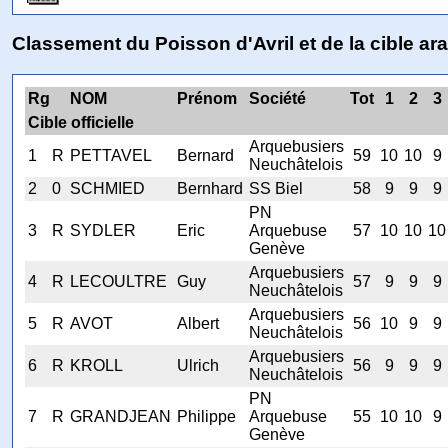
Classement du Poisson d'Avril et de la cible ar
Rg
NOM
Prénom
Société
Tot
1
2
3
Cible officielle
Arquebusiers
1
R
PETTAVEL
Bernard
59
10
10
9
Neuchâtelois
2
0
SCHMIED
Bernhard
SS Biel
58
9
9
9
PN
3
R
SYDLER
Eric
Arquebuse
57
10
10
10
Genève
Arquebusiers
4
R
LECOULTRE
Guy
57
9
9
9
Neuchâtelois
Arquebusiers
5
R
AVOT
Albert
56
10
9
9
Neuchâtelois
Arquebusiers
6
R
KROLL
Ulrich
56
9
9
9
Neuchâtelois
PN
7
R
GRANDJEAN
Philippe
Arquebuse
55
10
10
9
Genève