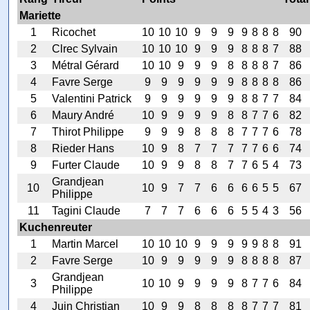
Mariette
1
Ricochet
10
10
10
9
9
9
9
8
8
8
90
2
Clrec Sylvain
10
10
10
9
9
9
8
8
8
7
88
3
Métral Gérard
10
10
9
9
9
8
8
8
8
7
86
4
Favre Serge
9
9
9
9
9
9
8
8
8
8
86
5
Valentini Patrick
9
9
9
9
9
9
8
8
7
7
84
6
Maury André
10
9
9
9
9
8
8
7
7
6
82
7
Thirot Philippe
9
9
9
8
8
8
7
7
7
6
78
8
Rieder Hans
10
9
8
7
7
7
7
7
6
6
74
9
Furter Claude
10
9
9
8
8
7
7
6
5
4
73
Grandjean
10
10
9
7
7
6
6
6
6
5
5
67
Philippe
11
Tagini Claude
7
7
7
6
6
6
5
5
4
3
56
Kuchenreuter
1
Martin Marcel
10
10
10
9
9
9
9
9
8
8
91
2
Favre Serge
10
9
9
9
9
9
8
8
8
8
87
Grandjean
3
10
10
9
9
9
9
8
7
7
6
84
Philippe
4
Juin Christian
10
9
9
8
8
8
8
7
7
7
81