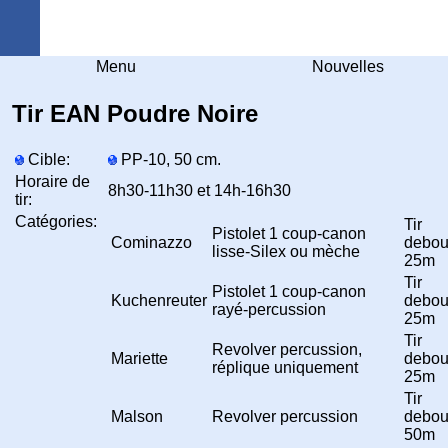
Arquebuse Genève
Menu
Nouvelles
Tir EAN Poudre Noire
Cible:
PP-10, 50 cm.
Horaire de
8h30-11h30 et 14h-16h30
tir:
Catégories:
Tir
Pistolet 1 coup-canon
Cominazzo
debou
lisse-Silex ou mèche
25m
Tir
Pistolet 1 coup-canon
Kuchenreuter
debou
rayé-percussion
25m
Tir
Revolver percussion,
Mariette
debou
réplique uniquement
25m
Tir
Malson
Revolver percussion
debou
50m