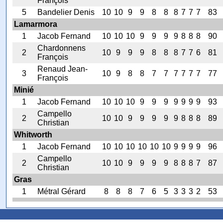
François
5
Bandelier Denis
10
10
9
9
8
8
8
7
7
7
83
Lamarmora
1
Jacob Fernand
10
10
10
9
9
9
9
8
8
8
90
Chardonnens
2
10
9
9
9
8
8
8
7
7
6
81
François
Renaud Jean-
3
10
9
8
8
7
7
7
7
7
7
77
François
Minié
1
Jacob Fernand
10
10
10
9
9
9
9
9
9
9
93
Campello
2
10
10
9
9
9
9
9
8
8
8
89
Christian
Whitworth
1
Jacob Fernand
10
10
10
10
10
10
9
9
9
9
96
Campello
2
10
10
9
9
9
9
8
8
8
7
87
Christian
Gras
1
Métral Gérard
8
8
8
7
6
5
3
3
3
2
53