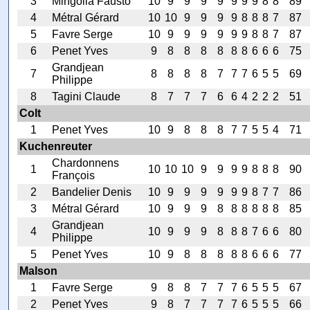
3
Mingolla Fausto
10
9
9
9
9
9
9
9
8
8
89
4
Métral Gérard
10
10
9
9
9
9
8
8
8
7
87
5
Favre Serge
10
9
9
9
9
9
9
8
8
7
87
6
Penet Yves
9
8
8
8
8
8
8
6
6
6
75
Grandjean
7
8
8
8
8
7
7
7
6
5
5
69
Philippe
8
Tagini Claude
8
7
7
7
6
6
4
2
2
2
51
Colt
1
Penet Yves
10
9
8
8
8
7
7
5
5
4
71
Kuchenreuter
Chardonnens
1
10
10
10
9
9
9
9
8
8
8
90
François
2
Bandelier Denis
10
9
9
9
9
9
9
8
7
7
86
3
Métral Gérard
10
9
9
9
8
8
8
8
8
8
85
Grandjean
4
10
9
9
9
8
8
8
7
6
6
80
Philippe
5
Penet Yves
10
9
8
8
8
8
8
6
6
6
77
Malson
1
Favre Serge
9
8
8
7
7
7
6
5
5
5
67
2
Penet Yves
9
8
7
7
7
7
6
5
5
5
66