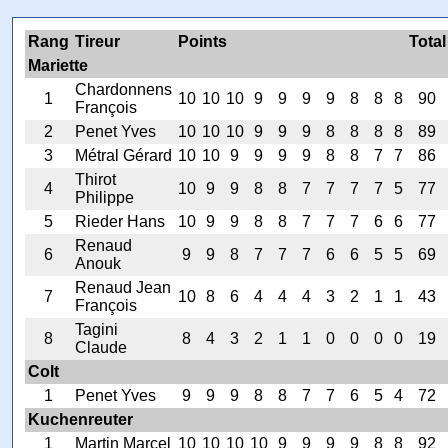
Rang
Tireur
Points
Total
Mariette
Chardonnens
1
10
10
10
9
9
9
9
8
8
8
90
François
2
Penet Yves
10
10
10
9
9
9
8
8
8
8
89
3
Métral Gérard
10
10
9
9
9
9
8
8
7
7
86
Thirot
4
10
9
9
8
8
7
7
7
7
5
77
Philippe
5
Rieder Hans
10
9
9
8
8
7
7
7
6
6
77
Renaud
6
9
9
8
7
7
7
6
6
5
5
69
Anouk
Renaud Jean
7
10
8
6
4
4
4
3
2
1
1
43
François
Tagini
8
8
4
3
2
1
1
0
0
0
0
19
Claude
Colt
1
Penet Yves
9
9
9
8
8
7
7
6
5
4
72
Kuchenreuter
1
Martin Marcel
10
10
10
10
9
9
9
9
8
8
92