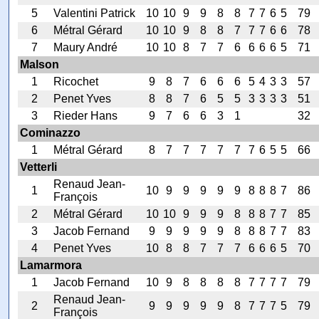
5
Valentini Patrick
10
10
9
9
8
8
7
7
6
5
79
6
Métral Gérard
10
10
9
8
8
7
7
7
6
6
78
7
Maury André
10
10
8
7
7
6
6
6
6
5
71
Malson
1
Ricochet
9
8
7
6
6
6
5
4
3
3
57
2
Penet Yves
8
8
7
6
5
5
3
3
3
3
51
3
Rieder Hans
9
7
6
6
3
1
32
Cominazzo
1
Métral Gérard
8
7
7
7
7
7
7
6
5
5
66
Vetterli
Renaud Jean-
1
10
9
9
9
9
9
8
8
8
7
86
François
2
Métral Gérard
10
10
9
9
9
8
8
8
7
7
85
3
Jacob Fernand
9
9
9
9
9
8
8
8
7
7
83
4
Penet Yves
10
8
8
7
7
7
6
6
6
5
70
Lamarmora
1
Jacob Fernand
10
9
8
8
8
8
7
7
7
7
79
Renaud Jean-
2
9
9
9
9
9
8
7
7
7
5
79
François