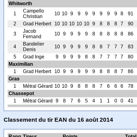
Whitworth
Campello
1
10
10
9
9
9
9
9
9
9
8
91
Christian
2
Grad Herbert
10
10
10
10
10
9
8
8
8
7
90
Jacob
3
10
9
9
9
9
8
8
8
8
8
86
Fernand
Bandelier
4
10
9
9
9
9
8
8
7
7
7
83
Denis
5
Grad Inge
9
9
9
9
8
8
7
7
7
7
80
Maximilian
1
Grad Herbert
10
9
9
9
9
9
8
8
8
7
86
Gras
1
Métral Gérard
10
10
9
8
8
8
7
6
6
6
78
Chassepot
1
Métral Gérard
9
8
7
6
5
4
1
1
0
0
41
Classement du tir EAN du 16 août 2014
Rang
Tireur
Points
Total