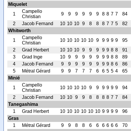
Miquelet
Campello
1
9
9
9
9
9
9
8
8
7
7
84
Christian
2
Jacob Fernand
10
10
10
9
8
8
8
7
7
5
82
Whitworth
Campello
1
10
10
10
10
10
9
9
9
9
9
95
Christian
2
Grad Herbert
10
10
10
9
9
9
9
9
8
8
91
3
Grad Inge
10
9
9
9
9
9
9
9
8
8
89
4
Jacob Fernand
9
9
9
9
9
9
9
9
8
6
86
5
Métral Gérard
9
9
7
7
7
6
6
5
5
4
65
Minié
Campello
1
10
10
10
10
9
9
9
9
9
9
94
Christian
2
Jacob Fernand
10
10
9
9
8
8
8
8
7
7
84
Tanegashima
1
Grad Herbert
10
10
10
10
10
10
9
9
9
9
96
Gras
1
Métral Gérard
9
9
8
8
6
6
6
6
6
6
70