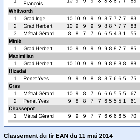
1
10
9
9
9
8
8
8
8
7
7
83
François
Whitworth
1
Grad Inge
10
10
9
9
9
8
7
7
7
7
83
2
Grad Herbert
10
9
9
9
9
8
8
7
7
7
83
3
Métral Gérard
8
8
7
7
6
6
5
4
3
1
55
Minié
1
Grad Herbert
10
9
9
9
9
9
8
8
7
7
85
Maximilian
1
Grad Herbert
10
10
9
9
9
9
8
8
8
8
88
Hizadai
1
Penet Yves
9
9
9
8
8
8
7
6
6
5
75
Gras
1
Métral Gérard
10
9
8
7
6
6
6
5
5
5
67
2
Penet Yves
9
8
8
7
7
6
5
5
5
1
61
Chassepot
1
Métral Gérard
9
9
9
7
7
6
6
6
6
5
70
Classement du tir EAN du 11 mai 2014