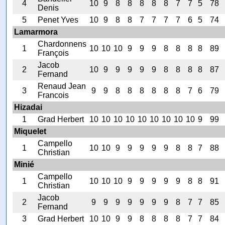
4
10
9
8
8
8
8
8
7
7
5
78
Denis
5
Penet Yves
10
9
8
8
7
7
7
7
6
5
74
Lamarmora
Chardonnens
1
10
10
10
9
9
9
8
8
8
8
89
François
Jacob
2
10
9
9
9
9
9
8
8
8
8
87
Fernand
Renaud Jean
3
9
9
8
8
8
8
8
8
7
6
79
Francois
Hizadai
1
Grad Herbert
10
10
10
10
10
10
10
10
10
9
99
Miquelet
Campello
1
10
10
9
9
9
9
9
8
8
7
88
Christian
Minié
Campello
1
10
10
10
9
9
9
9
9
8
8
91
Christian
Jacob
2
9
9
9
9
9
9
9
8
7
7
85
Fernand
3
Grad Herbert
10
10
9
9
8
8
8
8
7
7
84