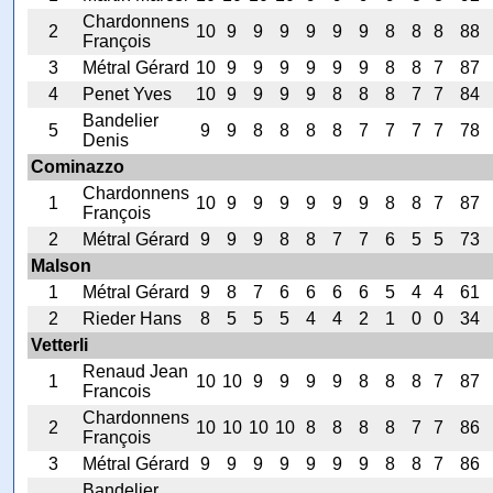
Chardonnens
2
10
9
9
9
9
9
9
8
8
8
88
François
3
Métral Gérard
10
9
9
9
9
9
9
8
8
7
87
4
Penet Yves
10
9
9
9
9
8
8
8
7
7
84
Bandelier
5
9
9
8
8
8
8
7
7
7
7
78
Denis
Cominazzo
Chardonnens
1
10
9
9
9
9
9
9
8
8
7
87
François
2
Métral Gérard
9
9
9
8
8
7
7
6
5
5
73
Malson
1
Métral Gérard
9
8
7
6
6
6
6
5
4
4
61
2
Rieder Hans
8
5
5
5
4
4
2
1
0
0
34
Vetterli
Renaud Jean
1
10
10
9
9
9
9
8
8
8
7
87
Francois
Chardonnens
2
10
10
10
10
8
8
8
8
7
7
86
François
3
Métral Gérard
9
9
9
9
9
9
9
8
8
7
86
Bandelier