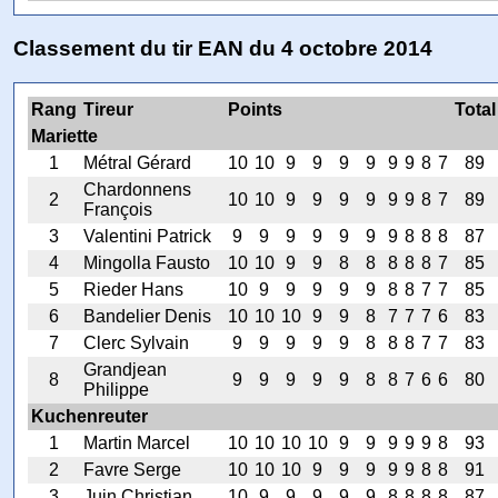
Classement du tir EAN du 4 octobre 2014
Rang
Tireur
Points
Total
Mariette
1
Métral Gérard
10
10
9
9
9
9
9
9
8
7
89
Chardonnens
2
10
10
9
9
9
9
9
9
8
7
89
François
3
Valentini Patrick
9
9
9
9
9
9
9
8
8
8
87
4
Mingolla Fausto
10
10
9
9
8
8
8
8
8
7
85
5
Rieder Hans
10
9
9
9
9
9
8
8
7
7
85
6
Bandelier Denis
10
10
10
9
9
8
7
7
7
6
83
7
Clerc Sylvain
9
9
9
9
9
8
8
8
7
7
83
Grandjean
8
9
9
9
9
9
8
8
7
6
6
80
Philippe
Kuchenreuter
1
Martin Marcel
10
10
10
10
9
9
9
9
9
8
93
2
Favre Serge
10
10
10
9
9
9
9
9
8
8
91
3
Juin Christian
10
9
9
9
9
9
8
8
8
8
87