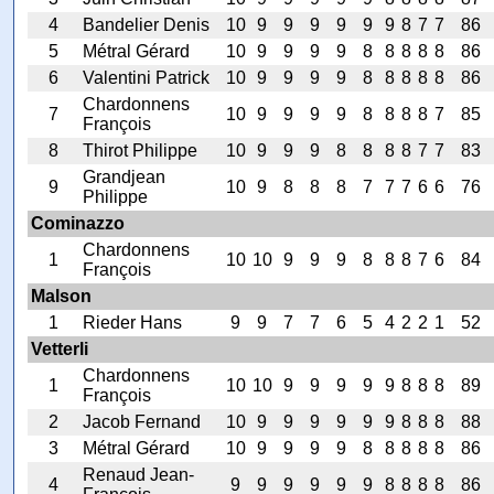
4
Bandelier Denis
10
9
9
9
9
9
9
8
7
7
86
5
Métral Gérard
10
9
9
9
9
8
8
8
8
8
86
6
Valentini Patrick
10
9
9
9
9
8
8
8
8
8
86
Chardonnens
7
10
9
9
9
9
8
8
8
8
7
85
François
8
Thirot Philippe
10
9
9
9
8
8
8
8
7
7
83
Grandjean
9
10
9
8
8
8
7
7
7
6
6
76
Philippe
Cominazzo
Chardonnens
1
10
10
9
9
9
8
8
8
7
6
84
François
Malson
1
Rieder Hans
9
9
7
7
6
5
4
2
2
1
52
Vetterli
Chardonnens
1
10
10
9
9
9
9
9
8
8
8
89
François
2
Jacob Fernand
10
9
9
9
9
9
9
8
8
8
88
3
Métral Gérard
10
9
9
9
9
8
8
8
8
8
86
Renaud Jean-
4
9
9
9
9
9
9
8
8
8
8
86