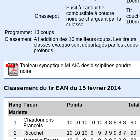
100m
Fusil à cartouche
Tir
combustible à poudre
Chassepot
couch
noire se chargeant par la
100m
culasse
Programme:
13 coups
Classement:
A l'addition des 10 meilleurs coups. Les tireurs
classés exæquo sont départagés par les coups
profonds.
Tableau synoptique MLAIC des disciplines poudre
noire
Classement du tir EAN du 15 février 2014
Rang
Tireur
Points
Total
Mariette
Chardonnens
1
10
10
10
10
10
8
8
8
8
8
90
François
2
Ricochet
10
10
10
9
9
9
9
9
8
7
90