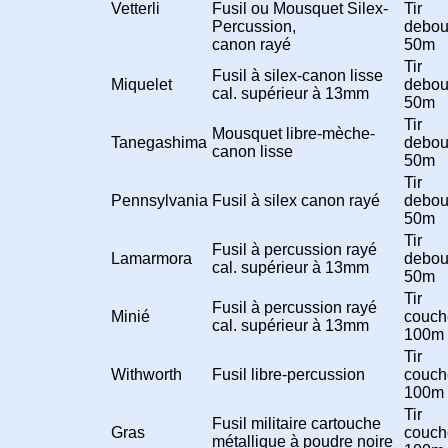
Vetterli
Fusil ou Mousquet Silex-
Tir
Percussion,
debou
canon rayé
50m
Tir
Fusil à silex-canon lisse
Miquelet
debou
cal. supérieur à 13mm
50m
Tir
Mousquet libre-mèche-
Tanegashima
debou
canon lisse
50m
Tir
Pennsylvania
Fusil à silex canon rayé
debou
50m
Tir
Fusil à percussion rayé
Lamarmora
debou
cal. supérieur à 13mm
50m
Tir
Fusil à percussion rayé
Minié
couch
cal. supérieur à 13mm
100m
Tir
Withworth
Fusil libre-percussion
couch
100m
Tir
Fusil militaire cartouche
Gras
couch
métallique à poudre noire