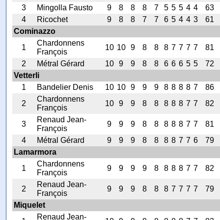
3
Mingolla Fausto
9
8
8
8
7
5
5
5
4
4
63
4
Ricochet
9
8
8
7
7
6
5
4
4
3
61
Cominazzo
Chardonnens
1
10
10
9
8
8
8
7
7
7
7
81
François
2
Métral Gérard
10
9
9
8
8
6
6
6
5
5
72
Vetterli
1
Bandelier Denis
10
10
9
9
9
8
8
8
8
7
86
Chardonnens
2
10
9
9
8
8
8
8
8
7
7
82
François
Renaud Jean-
3
9
9
9
8
8
8
8
8
7
7
81
François
4
Métral Gérard
9
9
9
8
8
8
8
7
7
6
79
Lamarmora
Chardonnens
1
9
9
9
9
8
8
8
8
7
7
82
François
Renaud Jean-
2
9
9
9
8
8
8
7
7
7
7
79
François
Miquelet
Renaud Jean-