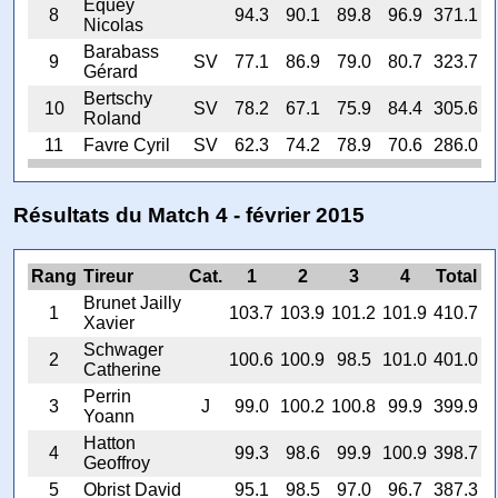
Equey
8
94.3
90.1
89.8
96.9
371.1
Nicolas
Barabass
9
SV
77.1
86.9
79.0
80.7
323.7
Gérard
Bertschy
10
SV
78.2
67.1
75.9
84.4
305.6
Roland
11
Favre Cyril
SV
62.3
74.2
78.9
70.6
286.0
Résultats du Match 4 - février 2015
Rang
Tireur
Cat.
1
2
3
4
Total
Brunet Jailly
1
103.7
103.9
101.2
101.9
410.7
Xavier
Schwager
2
100.6
100.9
98.5
101.0
401.0
Catherine
Perrin
3
J
99.0
100.2
100.8
99.9
399.9
Yoann
Hatton
4
99.3
98.6
99.9
100.9
398.7
Geoffroy
5
Obrist David
95.1
98.5
97.0
96.7
387.3