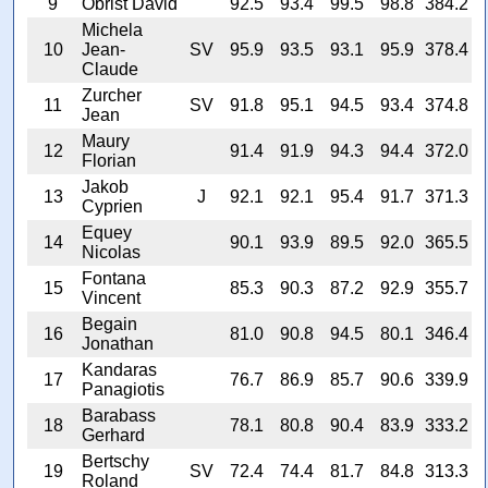
9
Obrist David
92.5
93.4
99.5
98.8
384.2
Michela
10
Jean-
SV
95.9
93.5
93.1
95.9
378.4
Claude
Zurcher
11
SV
91.8
95.1
94.5
93.4
374.8
Jean
Maury
12
91.4
91.9
94.3
94.4
372.0
Florian
Jakob
13
J
92.1
92.1
95.4
91.7
371.3
Cyprien
Equey
14
90.1
93.9
89.5
92.0
365.5
Nicolas
Fontana
15
85.3
90.3
87.2
92.9
355.7
Vincent
Begain
16
81.0
90.8
94.5
80.1
346.4
Jonathan
Kandaras
17
76.7
86.9
85.7
90.6
339.9
Panagiotis
Barabass
18
78.1
80.8
90.4
83.9
333.2
Gerhard
Bertschy
19
SV
72.4
74.4
81.7
84.8
313.3
Roland