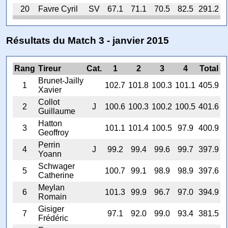
20
Favre Cyril
SV
67.1
71.1
70.5
82.5
291.2
Résultats du Match 3 - janvier 2015
Rang
Tireur
Cat.
1
2
3
4
Total
Brunet-Jailly
1
102.7
101.8
100.3
101.1
405.9
Xavier
Collot
2
J
100.6
100.3
100.2
100.5
401.6
Guillaume
Hatton
3
101.1
101.4
100.5
97.9
400.9
Geoffroy
Perrin
4
J
99.2
99.4
99.6
99.7
397.9
Yoann
Schwager
5
100.7
99.1
98.9
98.9
397.6
Catherine
Meylan
6
101.3
99.9
96.7
97.0
394.9
Romain
Gisiger
7
97.1
92.0
99.0
93.4
381.5
Frédéric