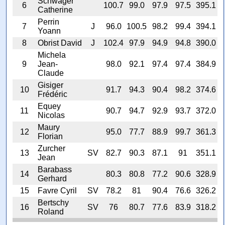
Schwager
6
100.7
99.0
97.9
97.5
395.1
Catherine
Perrin
7
J
96.0
100.5
98.2
99.4
394.1
Yoann
8
Obrist David
J
102.4
97.9
94.9
94.8
390.0
Michela
9
Jean-
98.0
92.1
97.4
97.4
384.9
Claude
Gisiger
10
91.7
94.3
90.4
98.2
374.6
Frédéric
Equey
11
90.7
94.7
92.9
93.7
372.0
Nicolas
Maury
12
95.0
77.7
88.9
99.7
361.3
Florian
Zurcher
13
SV
82.7
90.3
87.1
91
351.1
Jean
Barabass
14
80.3
80.8
77.2
90.6
328.9
Gerhard
15
Favre Cyril
SV
78.2
81
90.4
76.6
326.2
Bertschy
16
SV
76
80.7
77.6
83.9
318.2
Roland