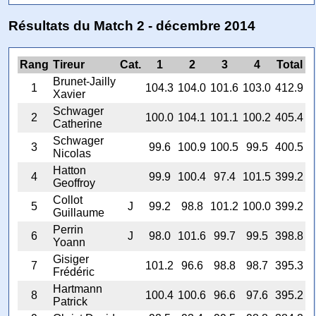
Résultats du Match 2 - décembre 2014
Rang
Tireur
Cat.
1
2
3
4
Total
Brunet-Jailly
1
104.3
104.0
101.6
103.0
412.9
Xavier
Schwager
2
100.0
104.1
101.1
100.2
405.4
Catherine
Schwager
3
99.6
100.9
100.5
99.5
400.5
Nicolas
Hatton
4
99.9
100.4
97.4
101.5
399.2
Geoffroy
Collot
5
J
99.2
98.8
101.2
100.0
399.2
Guillaume
Perrin
6
J
98.0
101.6
99.7
99.5
398.8
Yoann
Gisiger
7
101.2
96.6
98.8
98.7
395.3
Frédéric
Hartmann
8
100.4
100.6
96.6
97.6
395.2
Patrick