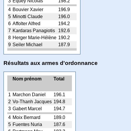
3
Equey Nicolas
198.2
4
Bouvier Xavier
196.9
5
Minotti Claude
196.0
6
Affolter Alfred
194.2
7
Kardaras Panagiotis
192.6
8
Herger Marie-Hélène
190.2
9
Seiler Michael
187.9
Résultats aux armes d'ordonnance
Nom prénom
Total
1
Marchon Daniel
196.1
2
Vo-Thanh Jacques
194.8
3
Gabert Marcel
194.7
4
Moix Bernard
189.0
5
Fuentes Nuria
187.6