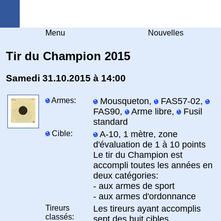
Arquebuse Genève
Menu
Nouvelles
Tir du Champion 2015
Samedi 31.10.2015 à 14:00
Armes:
Mousqueton,
FAS57-02,
FAS90,
Arme libre,
Fusil
standard
Cible:
A-10, 1 mètre, zone
d'évaluation de 1 à 10 points
Le tir du Champion est
accompli toutes les années en
deux catégories:
- aux armes de sport
- aux armes d'ordonnance
Tireurs
Les tireurs ayant accomplis
classés:
sept des huit cibles