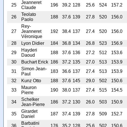
Jeanneret
25
196
39.2
128
25.6
524
157.2
Claude
Teolato
26
188
37.6
139
27.8
520
156.0
Paolo
Rey-
27
Jeanneret
192
38.4
137
27.4
520
156.0
Véronique
28
Lyon Didier
184
36.8
134
26.8
523
156.9
Hayderi
29
188
37.6
136
27.2
512
153.6
Daoud
30
Buchart Erick
186
37.2
135
27.0
513
153.9
Simon Jean-
31
183
36.6
137
27.4
513
153.9
Paul
32
Kunz Otto
188
37.6
145
29.0
502
150.6
Mauron
33
190
38.0
137
27.4
515
154.5
Pierre
Schelker
34
186
37.2
130
26.0
503
150.9
Jean-Pierre
Girardet
35
187
37.4
139
27.8
509
152.7
Daniel
Barbatini
36
176
35.2
128
25.6
502
150.6