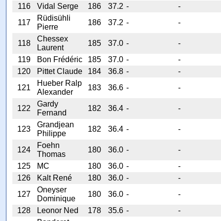
116
Vidal Serge
186
37.2
-
-
Rüdisühli
117
186
37.2
-
-
Pierre
Chessex
118
185
37.0
-
-
Laurent
119
Bon Frédéric
185
37.0
-
-
120
Pittet Claude
184
36.8
-
-
Hueber Ralp
121
183
36.6
-
-
Alexander
Gardy
122
182
36.4
-
-
Fernand
Grandjean
123
182
36.4
-
-
Philippe
Foehn
124
180
36.0
-
-
Thomas
125
MC
180
36.0
-
-
126
Kalt René
180
36.0
-
-
Oneyser
127
180
36.0
-
-
Dominique
128
Leonor Ned
178
35.6
-
-