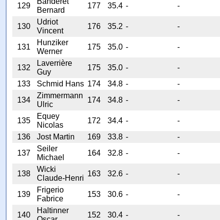
Banderet
129
177
35.4
-
-
Bernard
Udriot
130
176
35.2
-
-
Vincent
Hunziker
131
175
35.0
-
-
Werner
Laverrière
132
175
35.0
-
-
Guy
133
Schmid Hans
174
34.8
-
-
Zimmermann
134
174
34.8
-
-
Ulric
Equey
135
172
34.4
-
-
Nicolas
136
Jost Martin
169
33.8
-
-
Seiler
137
164
32.8
-
-
Michael
Wicki
138
163
32.6
-
-
Claude-Henri
Frigerio
139
153
30.6
-
-
Fabrice
Haltinner
140
152
30.4
-
-
Oscar