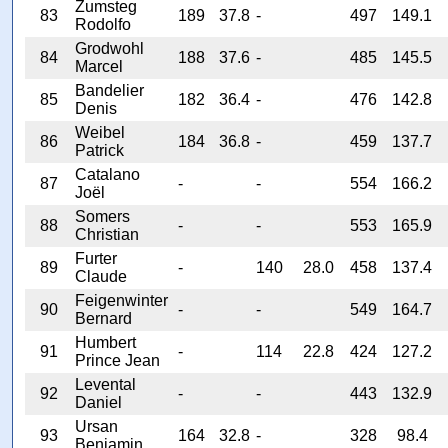
Zumsteg
83
189
37.8
-
497
149.1
Rodolfo
Grodwohl
84
188
37.6
-
485
145.5
Marcel
Bandelier
85
182
36.4
-
476
142.8
Denis
Weibel
86
184
36.8
-
459
137.7
Patrick
Catalano
87
-
-
554
166.2
Joël
Somers
88
-
-
553
165.9
Christian
Furter
89
-
140
28.0
458
137.4
Claude
Feigenwinter
90
-
-
549
164.7
Bernard
Humbert
91
-
114
22.8
424
127.2
Prince Jean
Levental
92
-
-
443
132.9
Daniel
Ursan
93
164
32.8
-
328
98.4
Benjamin