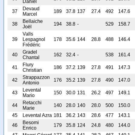
Daniel
Devaud
37
189
37.8
137
27.4
492
147.6
Marcel
Bellaiche
38
194
38.8
-
529
158.7
Joël
Valls
39
Lespagnol
178
35.6
144
28.8
488
146.4
Frédéric
Gradel
40
162
32.4
-
538
161.4
Chantal
Flury
41
186
37.2
139
27.8
491
147.3
Christian
Strappazzon
42
176
35.2
139
27.8
490
147.0
Antonio
Levental
43
150
30.0
131
26.2
497
149.1
Mario
Retacchi
44
140
28.0
140
28.0
500
150.0
Marie
45
Levental Azra
181
36.2
143
28.6
477
143.1
Besomi
46
179
35.8
124
24.8
480
144.0
Enrico