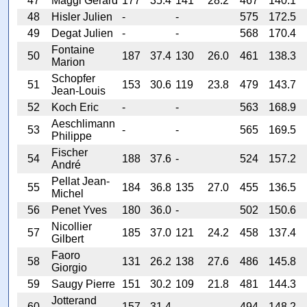
47
Maggi Gérard
177
35.4
141
28.2
467
140.1
48
Hisler Julien
-
-
575
172.5
49
Degat Julien
-
-
568
170.4
Fontaine
50
187
37.4
130
26.0
461
138.3
Marion
Schopfer
51
153
30.6
119
23.8
479
143.7
Jean-Louis
52
Koch Eric
-
-
563
168.9
Aeschlimann
53
-
-
565
169.5
Philippe
Fischer
54
188
37.6
-
524
157.2
André
Pellat Jean-
55
184
36.8
135
27.0
455
136.5
Michel
56
Penet Yves
180
36.0
-
502
150.6
Nicollier
57
185
37.0
121
24.2
458
137.4
Gilbert
Faoro
58
131
26.2
138
27.6
486
145.8
Giorgio
59
Saugy Pierre
151
30.2
109
21.8
481
144.3
Jotterand
60
157
31.4
-
494
148.2