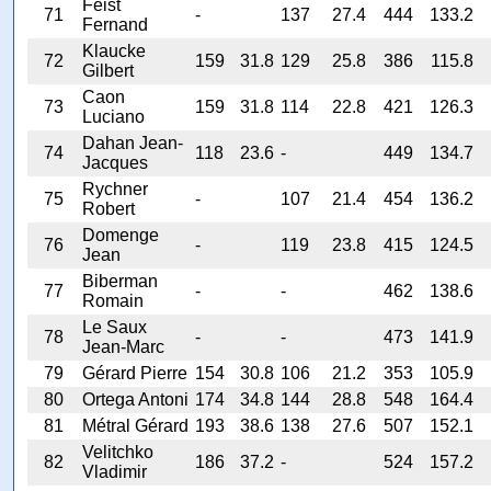
Feist
71
-
137
27.4
444
133.2
Fernand
Klaucke
72
159
31.8
129
25.8
386
115.8
Gilbert
Caon
73
159
31.8
114
22.8
421
126.3
Luciano
Dahan Jean-
74
118
23.6
-
449
134.7
Jacques
Rychner
75
-
107
21.4
454
136.2
Robert
Domenge
76
-
119
23.8
415
124.5
Jean
Biberman
77
-
-
462
138.6
Romain
Le Saux
78
-
-
473
141.9
Jean-Marc
79
Gérard Pierre
154
30.8
106
21.2
353
105.9
80
Ortega Antoni
174
34.8
144
28.8
548
164.4
81
Métral Gérard
193
38.6
138
27.6
507
152.1
Velitchko
82
186
37.2
-
524
157.2
Vladimir