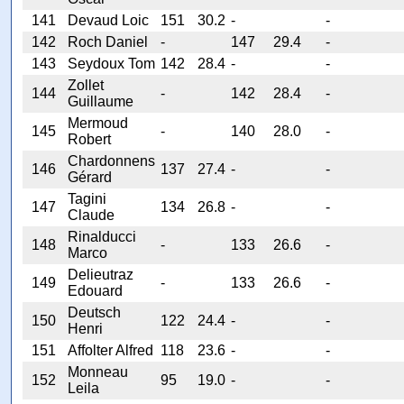
141
Devaud Loic
151
30.2
-
-
142
Roch Daniel
-
147
29.4
-
143
Seydoux Tom
142
28.4
-
-
Zollet
144
-
142
28.4
-
Guillaume
Mermoud
145
-
140
28.0
-
Robert
Chardonnens
146
137
27.4
-
-
Gérard
Tagini
147
134
26.8
-
-
Claude
Rinalducci
148
-
133
26.6
-
Marco
Delieutraz
149
-
133
26.6
-
Edouard
Deutsch
150
122
24.4
-
-
Henri
151
Affolter Alfred
118
23.6
-
-
Monneau
152
95
19.0
-
-
Leila