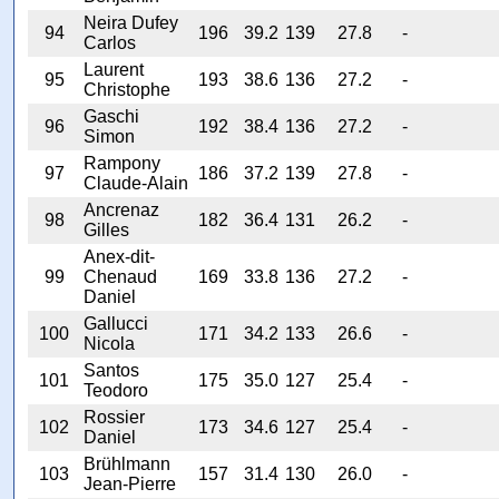
Neira Dufey
94
196
39.2
139
27.8
-
Carlos
Laurent
95
193
38.6
136
27.2
-
Christophe
Gaschi
96
192
38.4
136
27.2
-
Simon
Rampony
97
186
37.2
139
27.8
-
Claude-Alain
Ancrenaz
98
182
36.4
131
26.2
-
Gilles
Anex-dit-
99
Chenaud
169
33.8
136
27.2
-
Daniel
Gallucci
100
171
34.2
133
26.6
-
Nicola
Santos
101
175
35.0
127
25.4
-
Teodoro
Rossier
102
173
34.6
127
25.4
-
Daniel
Brühlmann
103
157
31.4
130
26.0
-
Jean-Pierre