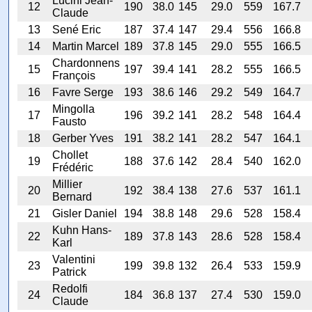
Lucini Jean-
12
190
38.0
145
29.0
559
167.7
Claude
13
Sené Eric
187
37.4
147
29.4
556
166.8
14
Martin Marcel
189
37.8
145
29.0
555
166.5
Chardonnens
15
197
39.4
141
28.2
555
166.5
François
16
Favre Serge
193
38.6
146
29.2
549
164.7
Mingolla
17
196
39.2
141
28.2
548
164.4
Fausto
18
Gerber Yves
191
38.2
141
28.2
547
164.1
Chollet
19
188
37.6
142
28.4
540
162.0
Frédéric
Millier
20
192
38.4
138
27.6
537
161.1
Bernard
21
Gisler Daniel
194
38.8
148
29.6
528
158.4
Kuhn Hans-
22
189
37.8
143
28.6
528
158.4
Karl
Valentini
23
199
39.8
132
26.4
533
159.9
Patrick
Redolfi
24
184
36.8
137
27.4
530
159.0
Claude