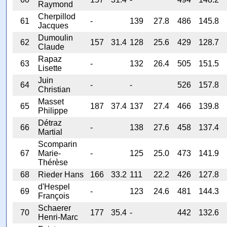
Raymond
Cherpillod
61
-
139
27.8
486
145.8
Jacques
Dumoulin
62
157
31.4
128
25.6
429
128.7
Claude
Rapaz
63
-
132
26.4
505
151.5
Lisette
Juin
64
-
-
526
157.8
Christian
Masset
65
187
37.4
137
27.4
466
139.8
Philippe
Détraz
66
-
138
27.6
458
137.4
Martial
Scomparin
67
Marie-
-
125
25.0
473
141.9
Thérèse
68
Rieder Hans
166
33.2
111
22.2
426
127.8
d'Hespel
69
-
123
24.6
481
144.3
François
Schaerer
70
177
35.4
-
442
132.6
Henri-Marc