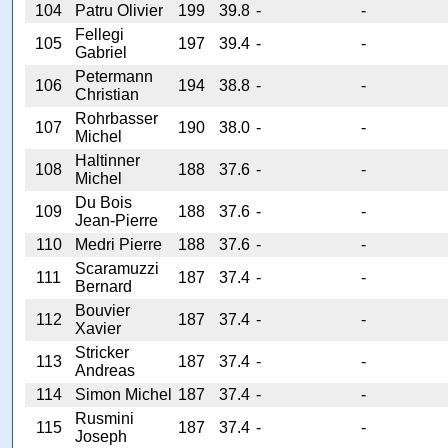
104
Patru Olivier
199
39.8
-
-
Fellegi
105
197
39.4
-
-
Gabriel
Petermann
106
194
38.8
-
-
Christian
Rohrbasser
107
190
38.0
-
-
Michel
Haltinner
108
188
37.6
-
-
Michel
Du Bois
109
188
37.6
-
-
Jean-Pierre
110
Medri Pierre
188
37.6
-
-
Scaramuzzi
111
187
37.4
-
-
Bernard
Bouvier
112
187
37.4
-
-
Xavier
Stricker
113
187
37.4
-
-
Andreas
114
Simon Michel
187
37.4
-
-
Rusmini
115
187
37.4
-
-
Joseph