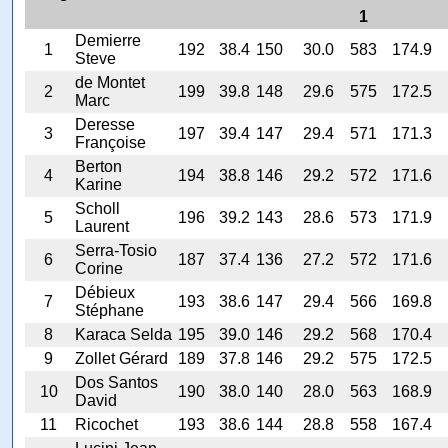
1
Demierre
1
192
38.4
150
30.0
583
174.9
Steve
de Montet
2
199
39.8
148
29.6
575
172.5
Marc
Deresse
3
197
39.4
147
29.4
571
171.3
Françoise
Berton
4
194
38.8
146
29.2
572
171.6
Karine
Scholl
5
196
39.2
143
28.6
573
171.9
Laurent
Serra-Tosio
6
187
37.4
136
27.2
572
171.6
Corine
Débieux
7
193
38.6
147
29.4
566
169.8
Stéphane
8
Karaca Selda
195
39.0
146
29.2
568
170.4
9
Zollet Gérard
189
37.8
146
29.2
575
172.5
Dos Santos
10
190
38.0
140
28.0
563
168.9
David
11
Ricochet
193
38.6
144
28.8
558
167.4