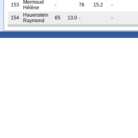
Mermoud
153
-
76
15.2
-
Hélène
Hauenstein
154
65
13.0
-
-
Raymond