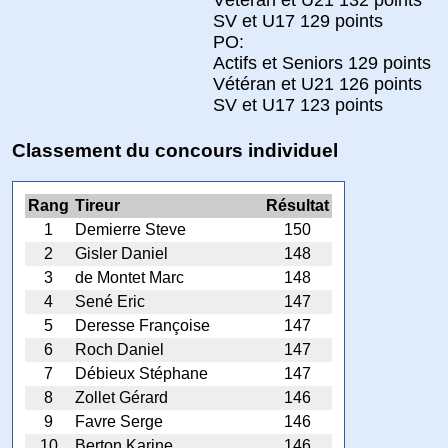
SV et U17 129 points
PO:
Actifs et Seniors 129 points
Vétéran et U21 126 points
SV et U17 123 points
Classement du concours individuel
Rang
Tireur
Résultat
1
Demierre Steve
150
2
Gisler Daniel
148
3
de Montet Marc
148
4
Sené Eric
147
5
Deresse Françoise
147
6
Roch Daniel
147
7
Débieux Stéphane
147
8
Zollet Gérard
146
9
Favre Serge
146
10
Berton Karine
146