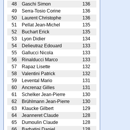
48
Gaschi Simon
136
49
Serra-Tosio Corine
136
50
Laurent Christophe
136
51
Pellat Jean-Michel
135
52
Buchart Erick
135
53
Lyon Didier
134
54
Delieutraz Edouard
133
55
Gallucci Nicola
133
56
Rinalducci Marco
133
57
Rapaz Lisette
132
58
Valentini Patrick
132
59
Levental Mario
131
60
Ancrenaz Gilles
131
61
Schelker Jean-Pierre
130
62
Brühlmann Jean-Pierre
130
63
Klaucke Gilbert
129
64
Jeanneret Claude
128
65
Dumoulin Claude
128
66
Barbatini Daniel
128