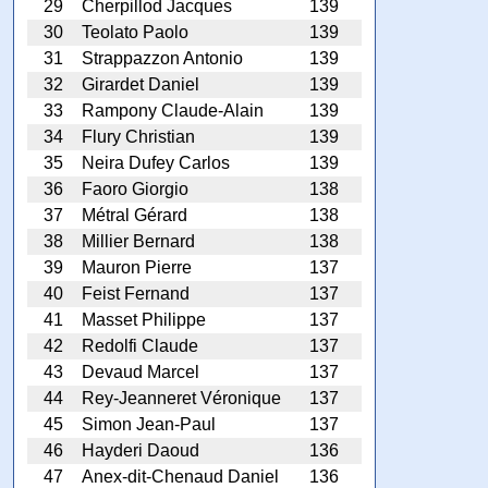
29
Cherpillod Jacques
139
30
Teolato Paolo
139
31
Strappazzon Antonio
139
32
Girardet Daniel
139
33
Rampony Claude-Alain
139
34
Flury Christian
139
35
Neira Dufey Carlos
139
36
Faoro Giorgio
138
37
Métral Gérard
138
38
Millier Bernard
138
39
Mauron Pierre
137
40
Feist Fernand
137
41
Masset Philippe
137
42
Redolfi Claude
137
43
Devaud Marcel
137
44
Rey-Jeanneret Véronique
137
45
Simon Jean-Paul
137
46
Hayderi Daoud
136
47
Anex-dit-Chenaud Daniel
136