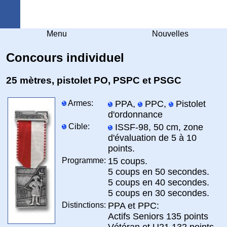
Arquebuse Genève
Menu
Nouvelles
Concours individuel
25 mètres, pistolet PO, PSPC et PSGC
Armes:
PPA,
PPC,
Pistolet
d'ordonnance
Cible:
ISSF-98, 50 cm, zone
d'évaluation de 5 à 10
points.
Programme:
15 coups.
5 coups en 50 secondes.
5 coups en 40 secondes.
5 coups en 30 secondes.
Distinctions:
PPA et PPC:
Actifs Seniors 135 points
Vétéran et U21 132 points