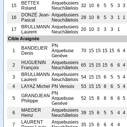
BETTEX
Arquebusiers
15
32
10
6
5
5
3
3
Roland
Neuchâtelois
DONZÉ Jean-
Arquebusiers
16
28
10
8
5
3
1
1
Pascal
Neuchâtelois
BRULLMANN
Arquebusiers
17
20
10
3
3
3
1
Laurent
Neuchâtelois
Cible Araignée
PN
BANDELIER
1
Arquebuse
70
15
15
15
15
6
4
Denis
Genève
HUGUENIN
Arquebusiers
2
65
15
15
15
6
6
4
François
Neuchâtelois
BRULLMANN
Arquebusiers
3
54
15
15
6
5
5
4
Laurent
Neuchâtelois
4
LAYAZ Michel
PN Versoix
53
15
15
8
6
5
4
PN
GRANDJEAN
5
Arquebuse
52
15
8
8
6
6
5
Philippe
Genève
MAEDER
Arquebusiers
6
39
15
6
5
5
4
4
Heinz
Neuchâtelois
LAURENT
Arquebusiers
7
35
15
6
6
4
4