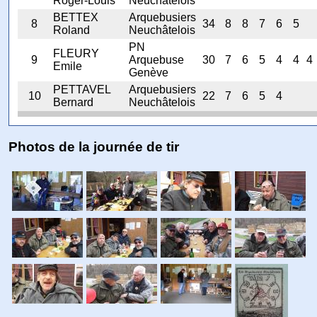
Roger-Louis
Neuchâtelois
BETTEX
Arquebusiers
8
34
8
8
7
6
5
Roland
Neuchâtelois
PN
FLEURY
9
Arquebuse
30
7
6
5
4
4
4
Emile
Genève
PETTAVEL
Arquebusiers
10
22
7
6
5
4
Bernard
Neuchâtelois
Photos de la journée de tir