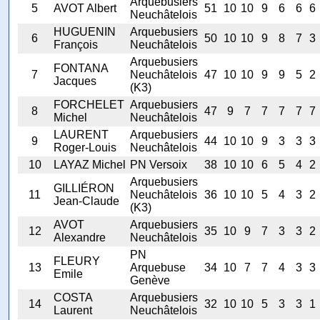
Arquebusiers
5
AVOT Albert
51
10
10
9
6
6
6
Neuchâtelois
HUGUENIN
Arquebusiers
6
50
10
10
9
8
7
3
François
Neuchâtelois
Arquebusiers
FONTANA
7
Neuchâtelois
47
10
10
9
9
5
2
Jacques
(K3)
FORCHELET
Arquebusiers
8
47
9
7
7
7
7
7
Michel
Neuchâtelois
LAURENT
Arquebusiers
9
44
10
10
9
3
3
3
Roger-Louis
Neuchâtelois
10
LAYAZ Michel
PN Versoix
38
10
10
6
5
4
2
Arquebusiers
GILLIÉRON
11
Neuchâtelois
36
10
10
5
4
3
2
Jean-Claude
(K3)
AVOT
Arquebusiers
12
35
10
9
7
3
3
2
Alexandre
Neuchâtelois
PN
FLEURY
13
Arquebuse
34
10
7
7
4
3
3
Emile
Genève
COSTA
Arquebusiers
14
32
10
10
5
3
3
1
Laurent
Neuchâtelois