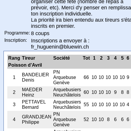
organiser cette fête (nombre de repas à
prévoir, etc). Merci d'y penser en remplissa
ton inscription individuelle.
La priorité ira bien entendu aux tireurs s'ét
inscrits en premier.
Programme:
8 coups
Inscription:
Inscriptions a envoyer à :
fr_huguenin@bluewin.ch
Rang
Tireur
Société
Tot
1
2
3
4
5
6
Poisson d'Avril
PN
BANDELIER
1
Arquebuse
66
10
10
10
10
10
9
Denis
Genève
MAEDER
Arquebusiers
2
60
10
10
10
9
8
8
Heinz
Neuchâtelois
PETTAVEL
Arquebusiers
3
55
10
10
10
10
10
4
Bernard
Neuchâtelois
PN
GRANDJEAN
4
Arquebuse
52
10
10
8
6
6
6
Philippe
Genève