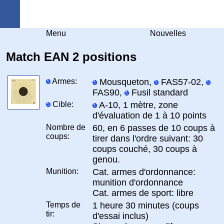
Arquebuse Genève
Menu
Nouvelles
Match EAN 2 positions
Armes:
Mousqueton,
FAS57-02,
FAS90,
Fusil standard
Cible:
A-10, 1 mètre, zone
d'évaluation de 1 à 10 points
Nombre de
60, en 6 passes de 10 coups à
coups:
tirer dans l'ordre suivant: 30
coups couché, 30 coups à
genou.
Munition:
Cat. armes d'ordonnance:
munition d'ordonnance
Cat. armes de sport: libre
Temps de
1 heure 30 minutes (coups
tir:
d'essai inclus)