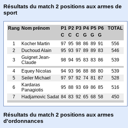
Résultats du match 2 positions aux armes de
sport
Rang
Nom prénom
P1
P2
P3
P4
P5
P6
TOTAL
C
C
C
G
G
G
1
Kocher Martin
97
95
98
86
89
91
556
2
Duchoud Alain
95
93
97
89
89
83
546
Guignet Jean-
3
98
94
95
83
83
86
539
Claude
4
Equey Nicolas
94
93
96
88
88
80
539
5
Seiler Michael
97
97
92
74
81
87
528
Kardaras
6
95
88
93
69
86
85
516
Panagiotis
7
Hadjamovic Sadat
84
83
92
65
68
58
450
Résultats du match 2 positions aux armes
d'ordonnances