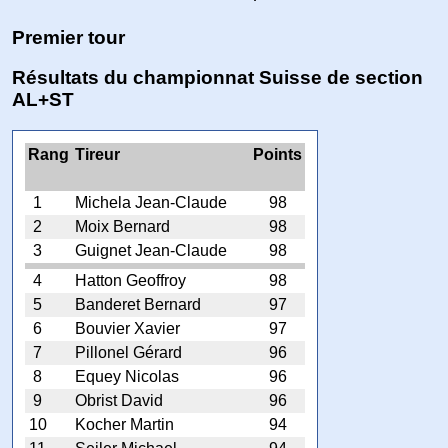
Premier tour
Résultats du championnat Suisse de section
AL+ST
Rang
Tireur
Points
1
Michela Jean-Claude
98
2
Moix Bernard
98
3
Guignet Jean-Claude
98
4
Hatton Geoffroy
98
5
Banderet Bernard
97
6
Bouvier Xavier
97
7
Pillonel Gérard
96
8
Equey Nicolas
96
9
Obrist David
96
10
Kocher Martin
94