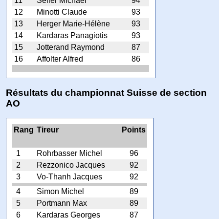
11
Seiler Michael
94
12
Minotti Claude
93
13
Herger Marie-Hélène
93
14
Kardaras Panagiotis
93
15
Jotterand Raymond
87
16
Affolter Alfred
86
Résultats du championnat Suisse de section
AO
Rang
Tireur
Points
1
Rohrbasser Michel
96
2
Rezzonico Jacques
92
3
Vo-Thanh Jacques
92
4
Simon Michel
89
5
Portmann Max
89
6
Kardaras Georges
87