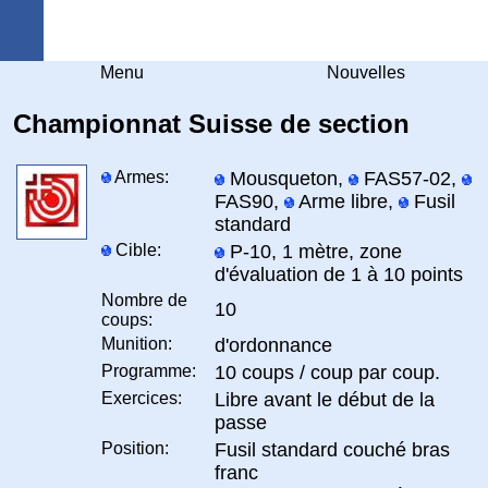
Arquebuse Genève
Menu
Nouvelles
Championnat Suisse de section
Armes:
Mousqueton,
FAS57-02,
FAS90,
Arme libre,
Fusil
standard
Cible:
P-10, 1 mètre, zone
d'évaluation de 1 à 10 points
Nombre de
10
coups:
Munition:
d'ordonnance
Programme:
10 coups / coup par coup.
Exercices:
Libre avant le début de la
passe
Position:
Fusil standard couché bras
franc