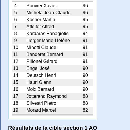
4
Bouvier Xavier
96
5
Michela Jean-Claude
96
6
Kocher Martin
95
7
Affolter Alfred
95
8
Kardaras Panagiotis
94
9
Herger Marie-Hélène
91
10
Minotti Claude
91
11
Banderet Bernard
91
12
Pillonel Gérard
91
13
Engel José
90
14
Deutsch Henri
90
15
Hauri Glenn
90
16
Moix Bernard
90
17
Jotterand Raymond
88
18
Silvestri Pietro
88
19
Morard Marcel
82
Résultats de la cible section 1 AO