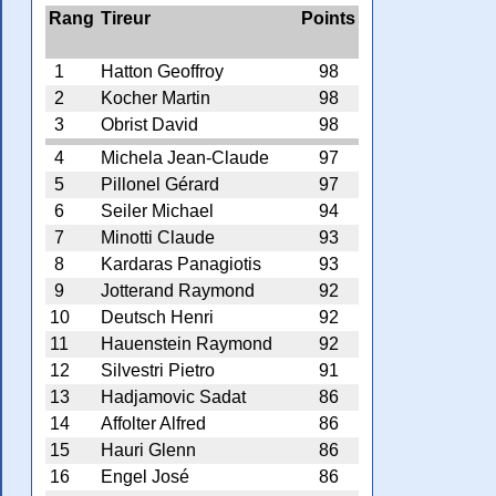
Rang
Tireur
Points
1
Hatton Geoffroy
98
2
Kocher Martin
98
3
Obrist David
98
4
Michela Jean-Claude
97
5
Pillonel Gérard
97
6
Seiler Michael
94
7
Minotti Claude
93
8
Kardaras Panagiotis
93
9
Jotterand Raymond
92
10
Deutsch Henri
92
11
Hauenstein Raymond
92
12
Silvestri Pietro
91
13
Hadjamovic Sadat
86
14
Affolter Alfred
86
15
Hauri Glenn
86
16
Engel José
86