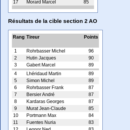
17
Morard Marcel
85
Résultats de la cible section 2 AO
Rang
Tireur
Points
1
Rohrbasser Michel
96
2
Hutin Jacques
90
3
Gabert Marcel
89
4
Lhéridaud Martin
89
5
Simon Michel
89
6
Rohrbasser Frank
87
7
Bersier André
87
8
Kardaras Georges
87
9
Murat Jean-Claude
85
10
Portmann Max
84
11
Fuentes Nuria
83
12
Leonor Ned
83