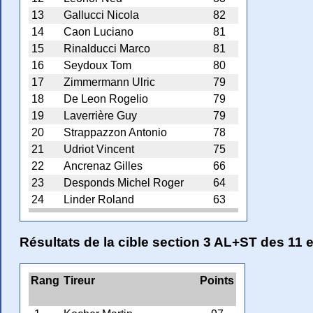
13
Gallucci Nicola
82
14
Caon Luciano
81
15
Rinalducci Marco
81
16
Seydoux Tom
80
17
Zimmermann Ulric
79
18
De Leon Rogelio
79
19
Laverrière Guy
79
20
Strappazzon Antonio
78
21
Udriot Vincent
75
22
Ancrenaz Gilles
66
23
Desponds Michel Roger
64
24
Linder Roland
63
Résultats de la cible section 3 AL+ST des 11 
Rang
Tireur
Points