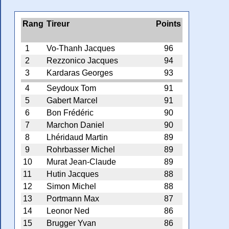
Rang
Tireur
Points
1
Vo-Thanh Jacques
96
2
Rezzonico Jacques
94
3
Kardaras Georges
93
4
Seydoux Tom
91
5
Gabert Marcel
91
6
Bon Frédéric
90
7
Marchon Daniel
90
8
Lhéridaud Martin
89
9
Rohrbasser Michel
89
10
Murat Jean-Claude
89
11
Hutin Jacques
88
12
Simon Michel
88
13
Portmann Max
87
14
Leonor Ned
86
15
Brugger Yvan
86