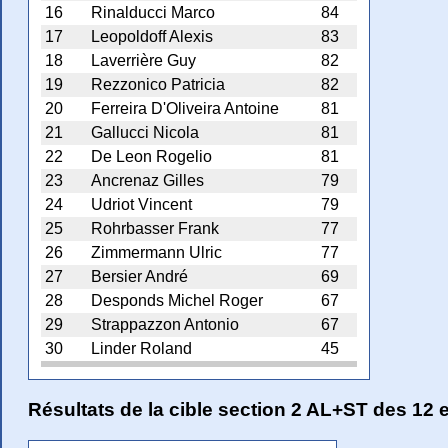
16
Rinalducci Marco
84
17
Leopoldoff Alexis
83
18
Laverrière Guy
82
19
Rezzonico Patricia
82
20
Ferreira D'Oliveira Antoine
81
21
Gallucci Nicola
81
22
De Leon Rogelio
81
23
Ancrenaz Gilles
79
24
Udriot Vincent
79
25
Rohrbasser Frank
77
26
Zimmermann Ulric
77
27
Bersier André
69
28
Desponds Michel Roger
67
29
Strappazzon Antonio
67
30
Linder Roland
45
Résultats de la cible section 2 AL+ST des 12 