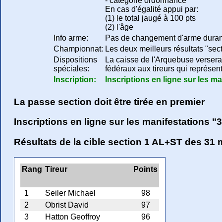
- catégorie ordonnance
En cas d'égalité appui par:
(1) le total jaugé à 100 pts
(2) l'âge
Info arme:
Pas de changement d'arme duran
Championnat:
Les deux meilleurs résultats "se
Dispositions
La caisse de l'Arquebuse versera 
spéciales:
fédéraux aux tireurs qui représent
Inscription:
Inscriptions en ligne sur les ma
La passe section doit être tirée en premier
Inscriptions en ligne sur les manifestations "
Résultats de la cible section 1 AL+ST des 31 m
Rang
Tireur
Points
1
Seiler Michael
98
2
Obrist David
97
3
Hatton Geoffroy
96