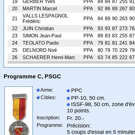
19
GERBER Yves
PPA
84
84
87
255
91
20
MARTIN Marcel
PPA
92
86
89
267
80
VALLS LESPAGNOL
21
PPA
84
89
90
263
90
Frédéric
22
JUIN Christian
PPA
93
93
87
273
76
23
SIMON Jean-Paul
PPA
89
83
83
255
87
24
TEOLATO Paolo
PPA
79
81
81
241
84
25
DELNORD Noé
PPA
80
79
70
229
79
26
SCHAERER Henri-Marc
PPA
63
74
85
222
67
Programme C, PSGC
Arme:
PPC
Cibles:
PP-10, 50 cm.
ISSF-98, 50 cm, zone d'év
10 points.
Inscription:
Fr. 20.-
Programme:
Précision:
5 coups d'essai en 5 minute