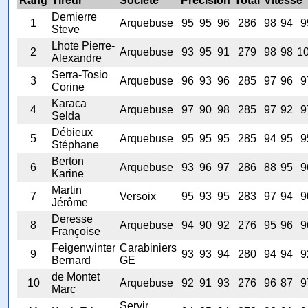
Rang
Tireur
Société
Précision
Total
Vitesse
Demierre
1
Arquebuse
95
95
96
286
98
94
9
Steve
Lhote Pierre-
2
Arquebuse
93
95
91
279
98
98
1
Alexandre
Serra-Tosio
3
Arquebuse
96
93
96
285
97
96
9
Corine
Karaca
4
Arquebuse
97
90
98
285
97
92
9
Selda
Débieux
5
Arquebuse
95
95
95
285
94
95
9
Stéphane
Berton
6
Arquebuse
93
96
97
286
88
95
9
Karine
Martin
7
Versoix
95
93
95
283
97
94
9
Jérôme
Deresse
8
Arquebuse
94
90
92
276
95
96
9
Françoise
Feigenwinter
Carabiniers
9
93
93
94
280
94
94
9
Bernard
GE
de Montet
10
Arquebuse
92
91
93
276
96
87
9
Marc
Servir