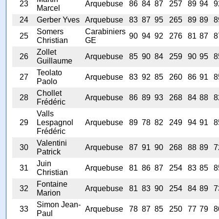
23
Arquebuse
86
84
87
257
89
94
9
Marcel
24
Gerber Yves
Arquebuse
83
87
95
265
89
89
8
Somers
Carabiniers
25
90
94
92
276
81
87
8
Christian
GE
Zollet
26
Arquebuse
85
90
84
259
90
95
8
Guillaume
Teolato
27
Arquebuse
83
92
85
260
86
91
8
Paolo
Chollet
28
Arquebuse
86
89
93
268
84
88
8
Frédéric
Valls
29
Lespagnol
Arquebuse
89
78
82
249
94
91
8
Frédéric
Valentini
30
Arquebuse
87
91
90
268
88
89
7
Patrick
Juin
31
Arquebuse
81
86
87
254
83
85
8
Christian
Fontaine
32
Arquebuse
81
83
90
254
84
89
7
Marion
Simon Jean-
33
Arquebuse
78
87
85
250
77
79
8
Paul