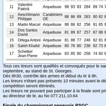
Valentini
11
Arquebuse
98
93
93
284
89
74
Patrick
Aeschlimann
Carabiniers
12
88
86
89
263
90
82
Philippe
GE
13
Martin Marcel
Arquebuse
88
86
82
256
91
85
Dos Santos
14
Arquebuse
81
89
87
257
87
88
David
15
Ortega Antoni
Arquebuse
81
88
77
246
82
81
16
Saleh Khalid
Arquebuse
80
76
80
236
92
73
Schelker
17
Arquebuse
83
85
90
258
74
60
Jean-Pierre
Tous ces tireurs sont qualifiés et convoqués pour le s
septembre, au stand de St. Georges.
Dès 8h30, contrôle des armes et début du tir à 9h.
Les tireurs n'étant pas présents 10 minutes avant le dé
compétition seront éliminés.
Les tireurs ne pouvant pas participer à la finale sont pr
au directeur de tir, au No 077.211.10.64
Finale du championnat genevois PSGC