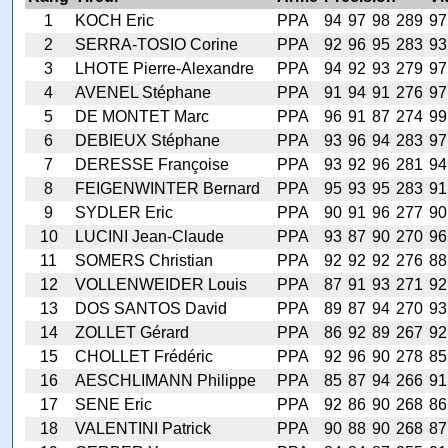
1
KOCH Eric
PPA
94
97
98
289
97
2
SERRA-TOSIO Corine
PPA
92
96
95
283
93
3
LHOTE Pierre-Alexandre
PPA
94
92
93
279
97
4
AVENEL Stéphane
PPA
91
94
91
276
97
5
DE MONTET Marc
PPA
96
91
87
274
99
6
DEBIEUX Stéphane
PPA
93
96
94
283
97
7
DERESSE Françoise
PPA
93
92
96
281
94
8
FEIGENWINTER Bernard
PPA
95
93
95
283
91
9
SYDLER Eric
PPA
90
91
96
277
90
10
LUCINI Jean-Claude
PPA
93
87
90
270
96
11
SOMERS Christian
PPA
92
92
92
276
88
12
VOLLENWEIDER Louis
PPA
87
91
93
271
92
13
DOS SANTOS David
PPA
89
87
94
270
93
14
ZOLLET Gérard
PPA
86
92
89
267
92
15
CHOLLET Frédéric
PPA
92
96
90
278
85
16
AESCHLIMANN Philippe
PPA
85
87
94
266
91
17
SENE Eric
PPA
92
86
90
268
86
18
VALENTINI Patrick
PPA
90
88
90
268
87