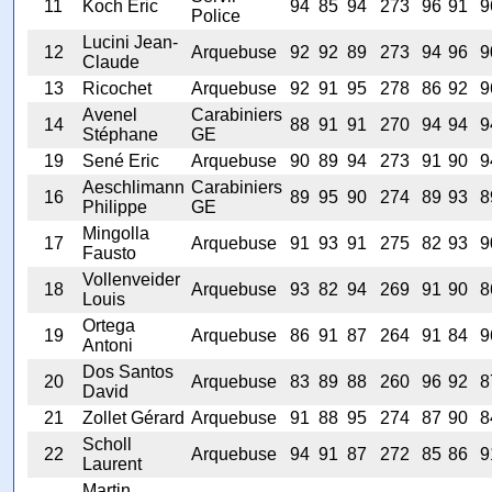
11
Koch Eric
94
85
94
273
96
91
9
Police
Lucini Jean-
12
Arquebuse
92
92
89
273
94
96
9
Claude
13
Ricochet
Arquebuse
92
91
95
278
86
92
9
Avenel
Carabiniers
14
88
91
91
270
94
94
9
Stéphane
GE
19
Sené Eric
Arquebuse
90
89
94
273
91
90
9
Aeschlimann
Carabiniers
16
89
95
90
274
89
93
8
Philippe
GE
Mingolla
17
Arquebuse
91
93
91
275
82
93
9
Fausto
Vollenveider
18
Arquebuse
93
82
94
269
91
90
8
Louis
Ortega
19
Arquebuse
86
91
87
264
91
84
9
Antoni
Dos Santos
20
Arquebuse
83
89
88
260
96
92
8
David
21
Zollet Gérard
Arquebuse
91
88
95
274
87
90
8
Scholl
22
Arquebuse
94
91
87
272
85
86
9
Laurent
Martin