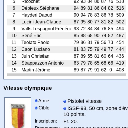
5
Ricochet
92
93
84
86
87
76
518
6
Débieux Stéphane
94
89
81
86
84
82
516
7
Hayderi Daoud
90
94
78
83
86
78
509
8
Lucini Jean-Claude
87
95
80
77
81
82
502
9
Valls Lespagnol Frédéric
93
72
84
84
76
85
494
10
Sené Eric
85
88
68
90
74
82
487
11
Teolato Paolo
79
86
81
79
56
73
454
12
Caon Luciano
81
83
75
79
49
77
444
13
Juin Christian
87
89
55
81
60
64
436
14
Strappazzon Antonio
63
79
78
65
68
66
419
15
Martin Jérôme
89
87
79
91
62
0
408
Vitesse olympique
Arme:
Pistolet vitesse
Cible:
ISSF-98, 50 cm, zone d'év
10 points.
Inscription:
Fr. 20.-