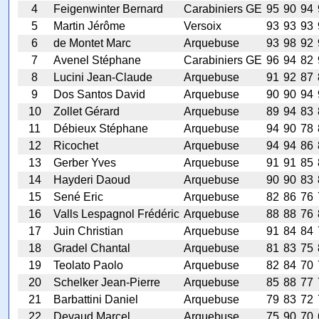
4
Feigenwinter Bernard
Carabiniers GE
95
90
94
5
Martin Jérôme
Versoix
93
93
93
6
de Montet Marc
Arquebuse
93
98
92
7
Avenel Stéphane
Carabiniers GE
96
94
82
8
Lucini Jean-Claude
Arquebuse
91
92
87
9
Dos Santos David
Arquebuse
90
90
94
10
Zollet Gérard
Arquebuse
89
94
83
11
Débieux Stéphane
Arquebuse
94
90
78
12
Ricochet
Arquebuse
94
94
86
13
Gerber Yves
Arquebuse
91
91
85
14
Hayderi Daoud
Arquebuse
90
90
83
15
Sené Eric
Arquebuse
82
86
76
16
Valls Lespagnol Frédéric
Arquebuse
88
88
76
17
Juin Christian
Arquebuse
91
84
84
18
Gradel Chantal
Arquebuse
81
83
75
19
Teolato Paolo
Arquebuse
82
84
70
20
Schelker Jean-Pierre
Arquebuse
85
88
77
21
Barbattini Daniel
Arquebuse
79
83
72
22
Devaud Marcel
Arquebuse
75
90
70