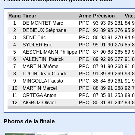
Rang
Tireur
Arme
Précision
Vite
1
DE MONTET Marc
PPC
93
93
95
281
84
9
2
DEBIEUX Stéphane
PPC
92
89
95
276
95
9
3
SENE Eric
PPC
86
93
91
270
94
9
4
SYDLER Eric
PPC
95
91
90
276
85
8
5
AESCHLIMANN Philippe
PPC
87
90
88
265
89
9
6
VALENTINI Patrick
PPC
89
92
96
277
91
8
7
MARTIN Jérôme
PPC
87
91
90
268
91
8
8
LUCINI Jean-Claude
PPC
91
89
89
269
93
8
9
MINGOLLA Fausto
PPC
88
84
89
261
91
9
10
MARTIN Marcel
PPC
88
89
91
268
92
7
11
ORTEGA Antoni
PPC
87
85
81
253
89
8
12
AIGROZ Olivier
PPC
80
81
81
242
83
8
Photos de la finale