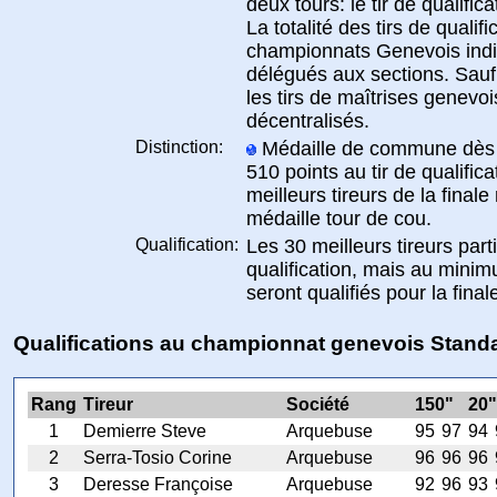
deux tours: le tir de qualificat
La totalité des tirs de qualif
championnats Genevois indi
délégués aux sections. Sauf
les tirs de maîtrises genevoi
décentralisés.
Distinction:
Médaille de commune dès l
510 points au tir de qualifica
meilleurs tireurs de la final
médaille tour de cou.
Qualification:
Les 30 meilleurs tireurs parti
qualification, mais au minim
seront qualifiés pour la final
Qualifications au championnat genevois Stand
Rang
Tireur
Société
150"
20"
1
Demierre Steve
Arquebuse
95
97
94
2
Serra-Tosio Corine
Arquebuse
96
96
96
3
Deresse Françoise
Arquebuse
92
96
93