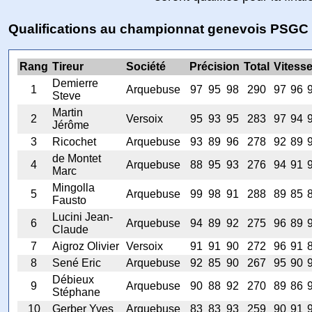
Qualifications au championnat genevois PSGC
Rang
Tireur
Société
Précision
Total
Vitess
Demierre
1
Arquebuse
97
95
98
290
97
96
Steve
Martin
2
Versoix
95
93
95
283
97
94
Jérôme
3
Ricochet
Arquebuse
93
89
96
278
92
89
de Montet
4
Arquebuse
88
95
93
276
94
91
Marc
Mingolla
5
Arquebuse
99
98
91
288
89
85
Fausto
Lucini Jean-
6
Arquebuse
94
89
92
275
96
89
Claude
7
Aigroz Olivier
Versoix
91
91
90
272
96
91
8
Sené Eric
Arquebuse
92
85
90
267
95
90
Débieux
9
Arquebuse
90
88
92
270
89
86
Stéphane
10
Gerber Yves
Arquebuse
83
83
93
259
90
91