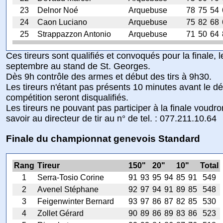
23
Delnor Noé
Arquebuse
78
75
54
24
Caon Luciano
Arquebuse
75
82
68
25
Strappazzon Antonio
Arquebuse
71
50
64
Ces tireurs sont qualifiés et convoqués pour la finale,
septembre au stand de St. Georges.
Dès 9h contrôle des armes et début des tirs à 9h30.
Les tireurs n'étant pas présents 10 minutes avant le dé
compétition seront disqualifiés.
Les tireurs ne pouvant pas participer à la finale voudron
savoir au directeur de tir au n° de tel. : 077.211.10.64
Finale du championnat genevois Standard
Rang
Tireur
150"
20"
10"
Total
1
Serra-Tosio Corine
91
93
95
94
85
91
549
2
Avenel Stéphane
92
97
94
91
89
85
548
3
Feigenwinter Bernard
93
97
86
87
82
85
530
4
Zollet Gérard
90
89
86
89
83
86
523