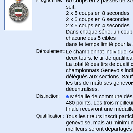
Programme:
60 coups en 2 passes de 3
soit:
2 x 5 coups en 8 secondes
2 x 5 coups en 6 secondes
2 x 5 coups en 4 secondes
Dans chaque série, un coup e
chacune des 5 cibles
dans le temps limité pour la 
Déroulement:
Le championnat individuel s
deux tours: le tir de qualificat
La totalité des tirs de qualif
championnats Genevois indi
délégués aux sections. Sauf
les tirs de maîtrises genevoi
décentralisés.
Distinction:
Médaille de commune dès l
480 points. Les trois meilleur
finale recevront une médaill
Qualification:
Tous les tireurs inscrit partic
genevoise, mais au minimum 
meilleurs seront départagés