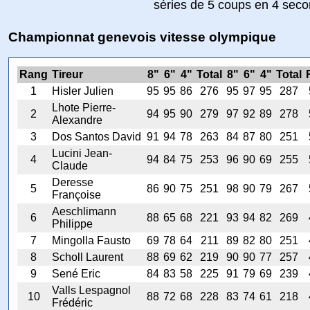
séries de 5 coups en 4 sec
Championnat genevois vitesse olympique
Rang
Tireur
8"
6"
4"
Total
8"
6"
4"
Total
1
Hisler Julien
95
95
86
276
95
97
95
287
Lhote Pierre-
2
94
95
90
279
97
92
89
278
Alexandre
3
Dos Santos David
91
94
78
263
84
87
80
251
Lucini Jean-
4
94
84
75
253
96
90
69
255
Claude
Deresse
5
86
90
75
251
98
90
79
267
Françoise
Aeschlimann
6
88
65
68
221
93
94
82
269
Philippe
7
Mingolla Fausto
69
78
64
211
89
82
80
251
8
Scholl Laurent
88
69
62
219
90
90
77
257
9
Sené Eric
84
83
58
225
91
79
69
239
Valls Lespagnol
10
88
72
68
228
83
74
61
218
Frédéric