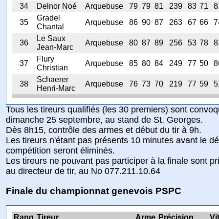
34
Delnor Noé
Arquebuse
79
79
81
239
83
71
8
Gradel
35
Arquebuse
86
90
87
263
67
66
7
Chantal
Le Saux
36
Arquebuse
80
87
89
256
53
78
8
Jean-Marc
Flury
37
Arquebuse
85
80
84
249
77
50
8
Christian
Schaerer
38
Arquebuse
76
73
70
219
77
59
5
Henri-Marc
Tous les tireurs qualifiés (les 30 premiers) sont convo
dimanche 25 septembre, au stand de St. Georges.
Dès 8h15, contrôle des armes et début du tir à 9h.
Les tireurs n'étant pas présents 10 minutes avant le dé
compétition seront éliminés.
Les tireurs ne pouvant pas participer à la finale sont pr
au directeur de tir, au No 077.211.10.64
Finale du championnat genevois PSPC
Rang
Tireur
Arme
Précision
Vi