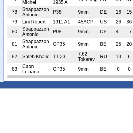
Michel
1935 A
Strappazzon
78
P38
9mm
DE
16
15
Antonio
79
Lini Robert
1911 A1
45ACP
US
26
36
Strappazzon
80
P08
9mm
DE
41
17
Antonio
Strappazzon
81
GP35
9mm
BE
25
20
Antonio
7.62
82
Saleh Khalid
TT-33
RU
13
6
Tokarev
Caon
83
GP35
9mm
BE
0
0
Luciano