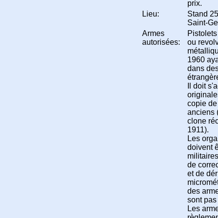
prix.
Lieu:
Stand 25
Saint-G
Armes
Pistolet
autorisées:
ou revol
métalliq
1960 aya
dans des
étrangèr
Il doit s
originale
copie de
anciens 
clone réc
1911).
Les orga
doivent ê
militaire
de corre
et de dér
micromét
des arme
sont pas 
Les arm
règlemen