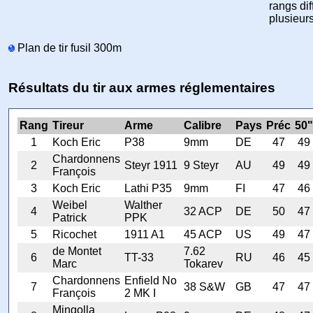
rangs diff
plusieur
Plan de tir fusil 300m
Résultats du tir aux armes réglementaires
Rang
Tireur
Arme
Calibre
Pays
Préc
50"
1
Koch Eric
P38
9mm
DE
47
49
Chardonnens
2
Steyr 1911
9 Steyr
AU
49
49
François
3
Koch Eric
Lathi P35
9mm
FI
47
46
Weibel
Walther
4
32 ACP
DE
50
47
Patrick
PPK
5
Ricochet
1911 A1
45 ACP
US
49
47
de Montet
7.62
6
TT-33
RU
46
45
Marc
Tokarev
Chardonnens
Enfield No
7
38 S&W
GB
47
47
François
2 MK I
Mingolla