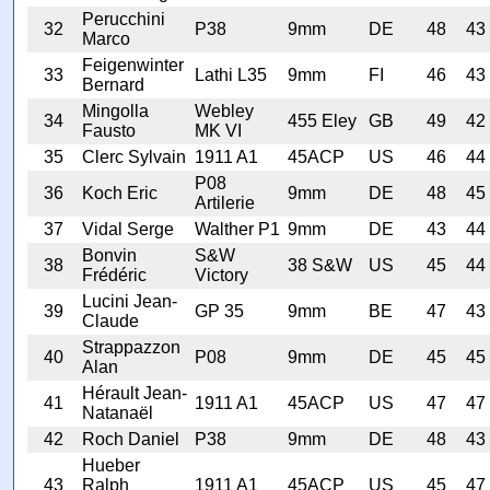
Perucchini
32
P38
9mm
DE
48
43
Marco
Feigenwinter
33
Lathi L35
9mm
FI
46
43
Bernard
Mingolla
Webley
34
455 Eley
GB
49
42
Fausto
MK VI
35
Clerc Sylvain
1911 A1
45ACP
US
46
44
P08
36
Koch Eric
9mm
DE
48
45
Artilerie
37
Vidal Serge
Walther P1
9mm
DE
43
44
Bonvin
S&W
38
38 S&W
US
45
44
Frédéric
Victory
Lucini Jean-
39
GP 35
9mm
BE
47
43
Claude
Strappazzon
40
P08
9mm
DE
45
45
Alan
Hérault Jean-
41
1911 A1
45ACP
US
47
47
Natanaël
42
Roch Daniel
P38
9mm
DE
48
43
Hueber
43
Ralph
1911 A1
45ACP
US
45
47