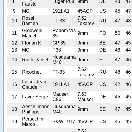
8
Luger P08
9mm
DE
48
47
Fausto
9
MC
1911 A1
45ACP
US
45
47
Rossi
7.62
10
TT-33
RU
47
48
Bastien
Tokarev
Grodwohl
Radom Vis
11
9mm
PO
50
46
Marcel
35
12
Florian K.
GP 35
9mm
BE
47
45
13
MC
P38
9mm
DE
48
44
Husquarna
14
Roch Daniel
9mm
S
47
46
M40
7.62
15
Ricochet
TT-33
RU
48
46
Tokarev
Lucini Jean-
16
1911 A1
45ACP
US
42
46
Claude
Mauser
7.63
17
Favre Serge
DE
45
45
C96
Mauser
Aeschlimann
Husquarna
18
9mm
SE
47
45
Philippe
M40
Perucchini
19
S&W 1917
45ACP
US
45
45
Marco
7.62