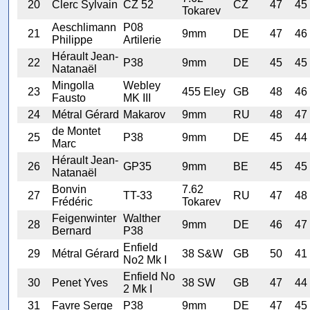
20
Clerc Sylvain
CZ 52
CZ
47
45
Tokarev
Aeschlimann
P08
21
9mm
DE
47
46
Philippe
Artilerie
Hérault Jean-
22
P38
9mm
DE
45
45
Natanaël
Mingolla
Webley
23
455 Eley
GB
48
46
Fausto
MK III
24
Métral Gérard
Makarov
9mm
RU
48
47
de Montet
25
P38
9mm
DE
45
44
Marc
Hérault Jean-
26
GP35
9mm
BE
45
45
Natanaël
Bonvin
7.62
27
TT-33
RU
47
48
Frédéric
Tokarev
Feigenwinter
Walther
28
9mm
DE
46
47
Bernard
P38
Enfield
29
Métral Gérard
38 S&W
GB
50
41
No2 Mk I
Enfield No
30
Penet Yves
38 SW
GB
47
44
2 Mk I
31
Favre Serge
P38
9mm
DE
47
45