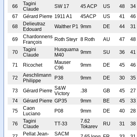
Tagini
66
SW 17
45 ACP
US
48
34
Claude
67
Gérard Pierre
1911 A1
45ACP
US
41
46
Delieutraz
68
Walther P1
9mm
DE
44
31
Edouard
Chardonnens
69
Roth Steyr
8 Roth
AU
47
48
François
Tagini
Husquarna
70
9mm
SU
36
41
Claude
M40
Mauser
71
Ricochet
9mm
DE
45
46
C96
Aeschlimann
72
P38
9mm
DE
30
35
Philippe
S&W
73
Gérard Pierre
.38
GB
45
27
Victory
74
Gérard Pierre
GP35
9mm
BE
45
33
Caon
75
P08
9mm
DE
40
28
Luciano
Tagini
7.62
76
TT-33
RU
31
38
Claude
Tokarev
Pellat Jean-
SACM
77
7.65 long
FR
33
31