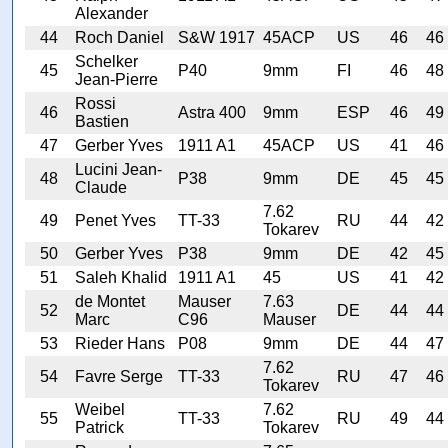
Alexander
44
Roch Daniel
S&W 1917
45ACP
US
46
46
Schelker
45
P40
9mm
FI
46
48
Jean-Pierre
Rossi
46
Astra 400
9mm
ESP
46
49
Bastien
47
Gerber Yves
1911 A1
45ACP
US
41
46
Lucini Jean-
48
P38
9mm
DE
45
45
Claude
7.62
49
Penet Yves
TT-33
RU
44
42
Tokarev
50
Gerber Yves
P38
9mm
DE
42
45
51
Saleh Khalid
1911 A1
45
US
41
42
de Montet
Mauser
7.63
52
DE
44
44
Marc
C96
Mauser
53
Rieder Hans
P08
9mm
DE
44
47
7.62
54
Favre Serge
TT-33
RU
47
46
Tokarev
Weibel
7.62
55
TT-33
RU
49
44
Patrick
Tokarev