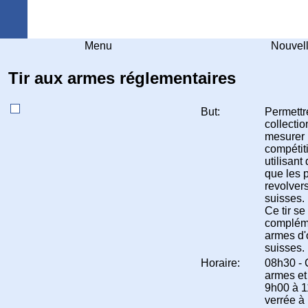
Arquebuse Genève
Menu
Nouvel
Tir aux armes réglementaires
But:
Permettre
collecti
mesurer 
compétit
utilisant
que les p
revolver
suisses.
Ce tir se
compléme
armes d
suisses.
Horaire:
08h30 - 
armes et
9h00 à 1
verrée à