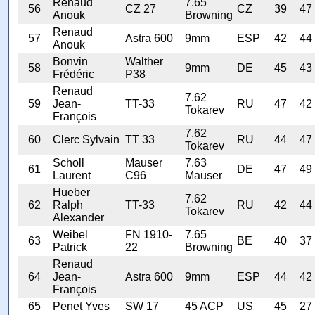
Renaud
7.65
56
CZ 27
CZ
39
47
Anouk
Browning
Renaud
57
Astra 600
9mm
ESP
42
44
Anouk
Bonvin
Walther
58
9mm
DE
45
43
Frédéric
P38
Renaud
7.62
59
Jean-
TT-33
RU
47
42
Tokarev
François
7.62
60
Clerc Sylvain
TT 33
RU
44
47
Tokarev
Scholl
Mauser
7.63
61
DE
47
49
Laurent
C96
Mauser
Hueber
7.62
62
Ralph
TT-33
RU
42
44
Tokarev
Alexander
Weibel
FN 1910-
7.65
63
BE
40
37
Patrick
22
Browning
Renaud
64
Jean-
Astra 600
9mm
ESP
44
42
François
65
Penet Yves
SW 17
45 ACP
US
45
27