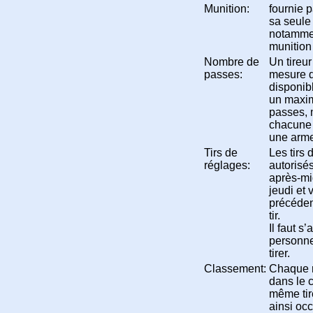
Munition:
fournie p
sa seule 
notammen
munition
Nombre de
Un tireur
passes:
mesure 
disponibl
un maxim
passes,
chacune 
une arme
Tirs de
Les tirs 
réglages:
autorisé
après-mi
jeudi et 
précéden
tir.
Il faut s
personn
tirer.
Classement:
Chaque r
dans le 
même tir
ainsi oc