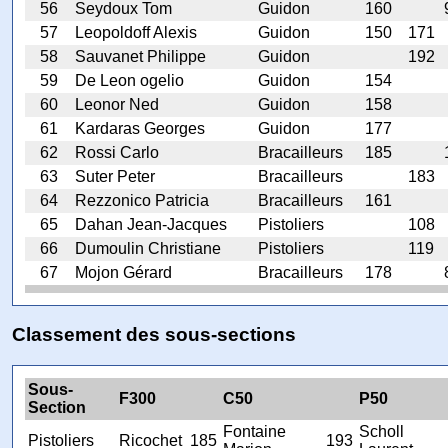
56
Seydoux Tom
Guidon
160
57
Leopoldoff Alexis
Guidon
150
171
58
Sauvanet Philippe
Guidon
192
59
De Leon ogelio
Guidon
154
60
Leonor Ned
Guidon
158
61
Kardaras Georges
Guidon
177
62
Rossi Carlo
Bracailleurs
185
63
Suter Peter
Bracailleurs
183
64
Rezzonico Patricia
Bracailleurs
161
65
Dahan Jean-Jacques
Pistoliers
108
66
Dumoulin Christiane
Pistoliers
119
67
Mojon Gérard
Bracailleurs
178
Classement des sous-sections
Sous-
F300
C50
P50
Section
Fontaine
Scholl
Pistoliers
Ricochet
185
193