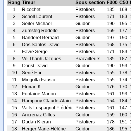
Rang
Tireur
Sous-section
F300
C50
1
Ricochet
Pistoliers
185
168
2
Scholl Laurent
Pistoliers
171
183
3
Seiler Michael
Guidon
190
195
4
Zumsteg Rodolfo
Pistoliers
169
177
5
Banderet Bernard
Guidon
197
190
6
Dos Santos David
Pistoliers
168
175
7
Favre Serge
Pistoliers
171
183
8
Vo-Thanh Jacques
Bracailleurs
185
187
9
Obrist David
Guidon
190
193
10
Sené Eric
Pistoliers
155
178
11
Mingolla Fausto
Pistoliers
155
174
12
Florian K.
Guidon
176
170
13
Fontaine Marion
Pistoliers
161
193
14
Rampony Claude-Alain
Pistoliers
154
184
15
Valls Lespagnol Frédéric
Pistoliers
161
147
16
Ancrenaz Gilles
Guidon
159
160
17
Dudan Kieran
Pistoliers
178
151
18
Herger Marie-Hélène
Guidon
186
195