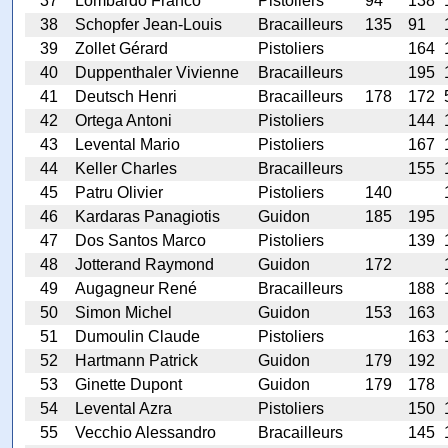
37
Lombardo Franco
Pistoliers
94
138
38
Schopfer Jean-Louis
Bracailleurs
135
91
39
Zollet Gérard
Pistoliers
164
40
Duppenthaler Vivienne
Bracailleurs
195
41
Deutsch Henri
Bracailleurs
178
172
42
Ortega Antoni
Pistoliers
144
43
Levental Mario
Pistoliers
167
44
Keller Charles
Bracailleurs
155
45
Patru Olivier
Pistoliers
140
46
Kardaras Panagiotis
Guidon
185
195
47
Dos Santos Marco
Pistoliers
139
48
Jotterand Raymond
Guidon
172
49
Augagneur René
Bracailleurs
188
50
Simon Michel
Guidon
153
163
51
Dumoulin Claude
Pistoliers
163
52
Hartmann Patrick
Guidon
179
192
53
Ginette Dupont
Guidon
179
178
54
Levental Azra
Pistoliers
150
55
Vecchio Alessandro
Bracailleurs
145