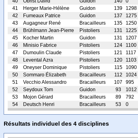
40
Obrist David
Guidon
140
0
41
Herger Marie-Hélène
Guidon
139
1298
42
Fumeaux Patrice
Guidon
137
1275
43
Augagneur René
Bracailleurs
135
1250
44
Brühlmann Jean-Pierre
Pistoliers
131
1225
45
Kocher Martin
Guidon
131
1207
46
Minisio Fabrice
Pistoliers
124
1100
47
Dumoulin Claude
Pistoliers
121
1117
48
Levental Azra
Pistoliers
120
1103
49
Oneyser Dominique
Pistoliers
115
1090
50
Sommaro Élizabeth
Bracailleurs
112
1024
51
Vecchio Alessandro
Bracailleurs
107
995
52
Seydoux Tom
Guidon
93
1012
53
Mojon Gérard
Bracailleurs
89
792
54
Deutsch Henri
Bracailleurs
53
0
Résultats individuel des 4 disciplines