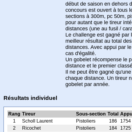
début de saison en dehors d
concours est ouvert à tous
sections à 300m, pc 50m, pis
pour autant que le tireur int
distances (une au fusil / car
Le challenge est gagné par l
meilleur résultat au total des
distances. Avec appui par l
cas d'égalité.
Un gobelet récompense le p
distance et le premier classé
Il ne peut être gagné qu'une 
chaque distance. Un tireur n
gobelet par année.
Résultats individuel
Rang
Tireur
Sous-section
Total
Appu
1
Scholl Laurent
Pistoliers
186
1754
2
Ricochet
Pistoliers
184
1725