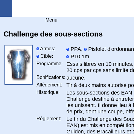
Arquebuse Genève
Menu
Challenge des sous-sections
Armes:
PPA,
Pistolet d'ordonna
Cible:
P10 1m
Programme:
Essais libres en 10 minutes,
20 cps par cps sans limite 
Bonifications:
aucune.
Allègement:
Tir à deux mains autorisé po
Historique:
Les sous-sections des EAN 
Challenge destiné à entreteni
les unissent. Il donne lieu à 
de prix, dont une coupe, off
Règlement:
Le tir du Challenge des Sous
EAN) est mis en compétition
Guidon, des Bracailleurs et de