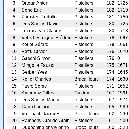
3
Ortega Antoni
Pistoliers
182
1725
4
Sené Eric
Pistoliers
182
1719
5
Zumsteg Rodolfo
Pistoliers
181
1750
6
Dos Santos David
Pistoliers
180
1725
7
Lucini Jean Claude
Pistoliers
180
1718
8
Valls Lespagnol Frédéric
Pistoliers
178
1697
9
Zollet Gérard
Pistoliers
178
1661
10
Patru Olivier
Pistoliers
176
1670
11
Gaschi Simon
Pistoliers
176
0
12
Mingolla Fausto
Pistoliers
175
1671
13
Gerber Yves
Pistoliers
174
1645
14
Keller Charles
Bracailleurs
174
1630
15
Favre Serge
Pistoliers
171
1652
16
Ancrenaz Gilles
Guidon
167
1591
17
Dos Santos Marco
Pistoliers
167
1574
18
Caon Luciano
Pistoliers
165
1589
19
Vo-Thanh Jacques
Bracailleurs
162
1530
20
Rampony Claude-Alain
Pistoliers
161
1500
21
Duppenthaler Vivienne
Bracailleurs
160
1523