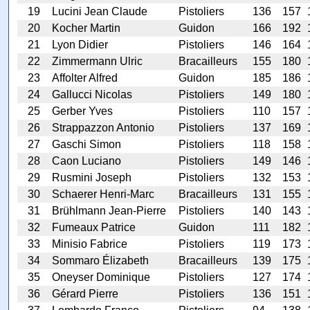
19
Lucini Jean Claude
Pistoliers
136
157
20
Kocher Martin
Guidon
166
192
21
Lyon Didier
Pistoliers
146
164
22
Zimmermann Ulric
Bracailleurs
155
180
23
Affolter Alfred
Guidon
185
186
24
Gallucci Nicolas
Pistoliers
149
180
25
Gerber Yves
Pistoliers
110
157
26
Strappazzon Antonio
Pistoliers
137
169
27
Gaschi Simon
Pistoliers
118
158
28
Caon Luciano
Pistoliers
149
146
29
Rusmini Joseph
Pistoliers
132
153
30
Schaerer Henri-Marc
Bracailleurs
131
155
31
Brühlmann Jean-Pierre
Pistoliers
140
143
32
Fumeaux Patrice
Guidon
111
182
33
Minisio Fabrice
Pistoliers
119
173
34
Sommaro Élizabeth
Bracailleurs
139
175
35
Oneyser Dominique
Pistoliers
127
174
36
Gérard Pierre
Pistoliers
136
151