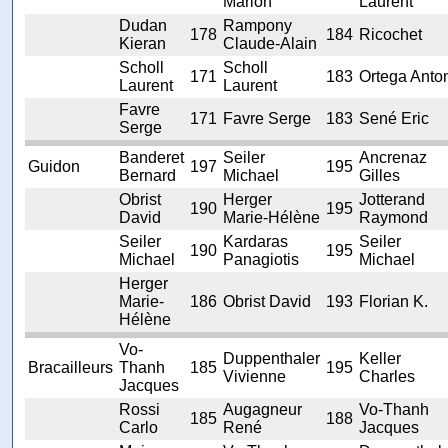
Marion
Laurent
Dudan
Rampony
178
184
Ricochet
Kieran
Claude-Alain
Scholl
Scholl
171
183
Ortega Anto
Laurent
Laurent
Favre
171
Favre Serge
183
Sené Eric
Serge
Banderet
Seiler
Ancrenaz
Guidon
197
195
Bernard
Michael
Gilles
Obrist
Herger
Jotterand
190
195
David
Marie-Hélène
Raymond
Seiler
Kardaras
Seiler
190
195
Michael
Panagiotis
Michael
Herger
Marie-
186
Obrist David
193
Florian K.
Hélène
Vo-
Duppenthaler
Keller
Bracailleurs
Thanh
185
195
Vivienne
Charles
Jacques
Rossi
Augagneur
Vo-Thanh
185
188
Carlo
René
Jacques