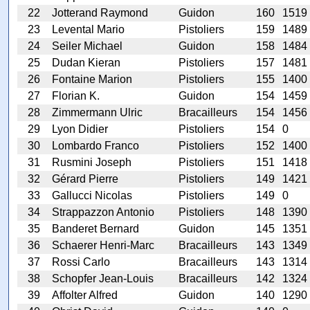
22
Jotterand Raymond
Guidon
160
1519
23
Levental Mario
Pistoliers
159
1489
24
Seiler Michael
Guidon
158
1484
25
Dudan Kieran
Pistoliers
157
1481
26
Fontaine Marion
Pistoliers
155
1400
27
Florian K.
Guidon
154
1459
28
Zimmermann Ulric
Bracailleurs
154
1456
29
Lyon Didier
Pistoliers
154
0
30
Lombardo Franco
Pistoliers
152
1400
31
Rusmini Joseph
Pistoliers
151
1418
32
Gérard Pierre
Pistoliers
149
1421
33
Gallucci Nicolas
Pistoliers
149
0
34
Strappazzon Antonio
Pistoliers
148
1390
35
Banderet Bernard
Guidon
145
1351
36
Schaerer Henri-Marc
Bracailleurs
143
1349
37
Rossi Carlo
Bracailleurs
143
1314
38
Schopfer Jean-Louis
Bracailleurs
142
1324
39
Affolter Alfred
Guidon
140
1290