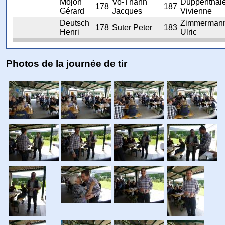
Mojon
Vo-Thanh
Duppenthale
178
187
Gérard
Jacques
Vivienne
Deutsch
Zimmerman
178
Suter Peter
183
Henri
Ulric
Photos de la journée de tir