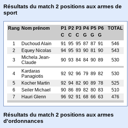
Résultats du match 2 positions aux armes de
sport
Rang
Nom prénom
P1
P2
P3
P4
P5
P6
TOTAL
C
C
C
G
G
G
1
Duchoud Alain
91
95
95
87
87
91
546
2
Equey Nicolas
94
95
93
90
81
90
543
Michela Jean-
3
90
93
84
84
90
89
530
Claude
Kardaras
4
92
92
96
79
89
82
530
Panagiotis
5
Kocher Martin
92
94
82
90
89
78
525
6
Seiler Michael
90
86
89
82
80
83
510
7
Hauri Glenn
96
92
91
68
66
63
476
Résultats du match 2 positions aux armes
d'ordonnances