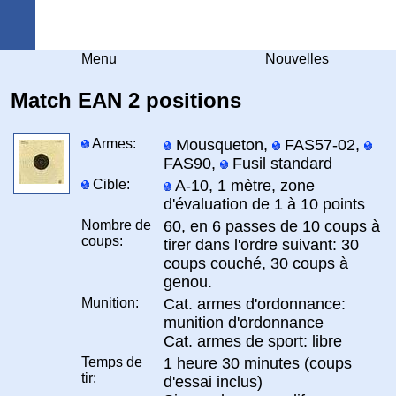
Arquebuse Genève
Menu
Nouvelles
Match EAN 2 positions
Armes:
Mousqueton,
FAS57-02,
FAS90,
Fusil standard
Cible:
A-10, 1 mètre, zone
d'évaluation de 1 à 10 points
Nombre de
60, en 6 passes de 10 coups à
coups:
tirer dans l'ordre suivant: 30
coups couché, 30 coups à
genou.
Munition:
Cat. armes d'ordonnance:
munition d'ordonnance
Cat. armes de sport: libre
Temps de
1 heure 30 minutes (coups
tir:
d'essai inclus)