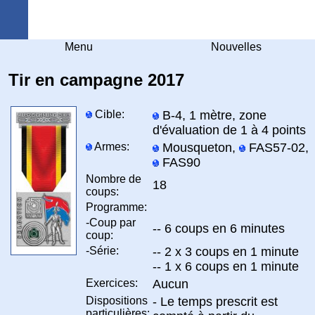
Arquebuse Genève
Menu
Nouvelles
Tir en campagne 2017
Cible:
B-4, 1 mètre, zone
d'évaluation de 1 à 4 points
Armes:
Mousqueton,
FAS57-02,
FAS90
Nombre de
18
coups:
Programme:
-Coup par
-- 6 coups en 6 minutes
coup:
-Série:
-- 2 x 3 coups en 1 minute
-- 1 x 6 coups en 1 minute
Exercices:
Aucun
Dispositions
- Le temps prescrit est
particulières: