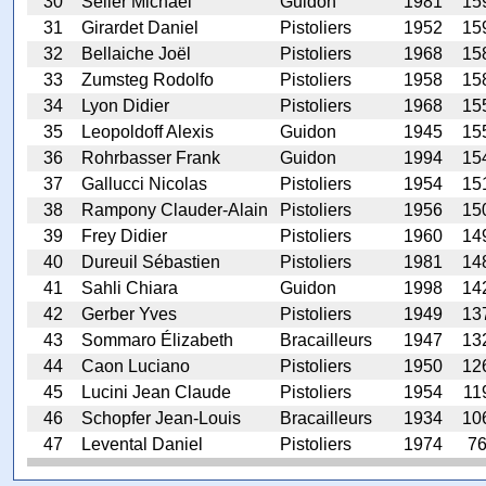
30
Seiler Michael
Guidon
1981
15
31
Girardet Daniel
Pistoliers
1952
15
32
Bellaiche Joël
Pistoliers
1968
15
33
Zumsteg Rodolfo
Pistoliers
1958
15
34
Lyon Didier
Pistoliers
1968
15
35
Leopoldoff Alexis
Guidon
1945
15
36
Rohrbasser Frank
Guidon
1994
15
37
Gallucci Nicolas
Pistoliers
1954
15
38
Rampony Clauder-Alain
Pistoliers
1956
15
39
Frey Didier
Pistoliers
1960
14
40
Dureuil Sébastien
Pistoliers
1981
14
41
Sahli Chiara
Guidon
1998
14
42
Gerber Yves
Pistoliers
1949
13
43
Sommaro Élizabeth
Bracailleurs
1947
13
44
Caon Luciano
Pistoliers
1950
12
45
Lucini Jean Claude
Pistoliers
1954
11
46
Schopfer Jean-Louis
Bracailleurs
1934
10
47
Levental Daniel
Pistoliers
1974
7