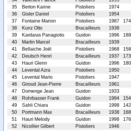
35
Berton Karine
Pistoliers
1974
36
Gisler Daniel
Pistoliers
1954
37
Fontaine Marion
Pistoliers
1987
174
38
Kunz Otto
Bracailleurs
1938
39
Kardaras Panagiotis
Guidon
1996
188
40
Martin Marcel
Bracailleurs
1939
41
Bellaiche Joël
Pistoliers
1968
158
42
Deutsch Henri
Bracailleurs
1937
173
43
Hauri Glenn
Guidon
1996
180
44
Levental Azra
Pistoliers
1950
45
Levental Mario
Pistoliers
1947
46
Giroud Jean-Pierre
Bracailleurs
1961
47
Domenge Jean
Guidon
1933
48
Rohrbasser Frank
Guidon
1994
154
49
Sahli Chiara
Guidon
1998
142
50
Portmann Max
Bracailleurs
1938
168
51
Hauri Melody
Guidon
1998
176
52
Nicollier Gilbert
Pistoliers
1946