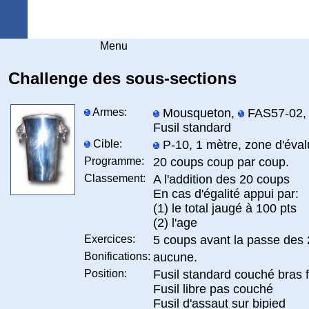
Arquebuse Genève
Menu
Challenge des sous-sections
Armes:
Mousqueton,
FAS57-02
Fusil standard
Cible:
P-10, 1 mètre, zone d'éval
Programme:
20 coups coup par coup.
Classement:
A l'addition des 20 coups
En cas d'égalité appui par:
(1) le total jaugé à 100 pts
(2) l'age
Exercices:
5 coups avant la passe des 
Bonifications:
aucune.
Position:
Fusil standard couché bras 
Fusil libre pas couché
Fusil d'assaut sur bipied