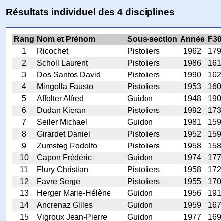
Résultats individuel des 4 disciplines
Rang
Nom et Prénom
Sous-section
Année
F3
1
Ricochet
Pistoliers
1962
179
2
Scholl Laurent
Pistoliers
1986
161
3
Dos Santos David
Pistoliers
1990
162
4
Mingolla Fausto
Pistoliers
1953
160
5
Affolter Alfred
Guidon
1948
190
6
Dudan Kieran
Pistoliers
1992
173
7
Seiler Michael
Guidon
1981
159
8
Girardet Daniel
Pistoliers
1952
159
9
Zumsteg Rodolfo
Pistoliers
1958
158
10
Capon Frédéric
Guidon
1974
177
11
Flury Christian
Pistoliers
1958
172
12
Favre Serge
Pistoliers
1955
170
13
Herger Marie-Hélène
Guidon
1956
191
14
Ancrenaz Gilles
Guidon
1959
167
15
Vigroux Jean-Pierre
Guidon
1977
169