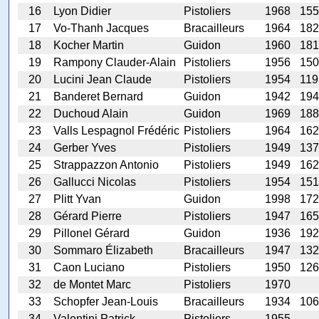
16
Lyon Didier
Pistoliers
1968
155
17
Vo-Thanh Jacques
Bracailleurs
1964
182
18
Kocher Martin
Guidon
1960
181
19
Rampony Clauder-Alain
Pistoliers
1956
150
20
Lucini Jean Claude
Pistoliers
1954
119
21
Banderet Bernard
Guidon
1942
194
22
Duchoud Alain
Guidon
1969
188
23
Valls Lespagnol Frédéric
Pistoliers
1964
162
24
Gerber Yves
Pistoliers
1949
137
25
Strappazzon Antonio
Pistoliers
1949
162
26
Gallucci Nicolas
Pistoliers
1954
151
27
Plitt Yvan
Guidon
1998
172
28
Gérard Pierre
Pistoliers
1947
165
29
Pillonel Gérard
Guidon
1936
192
30
Sommaro Élizabeth
Bracailleurs
1947
132
31
Caon Luciano
Pistoliers
1950
126
32
de Montet Marc
Pistoliers
1970
33
Schopfer Jean-Louis
Bracailleurs
1934
106
34
Valentini Patrick
Pistoliers
1955