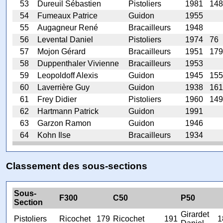
53
Dureuil Sébastien
Pistoliers
1981
148
54
Fumeaux Patrice
Guidon
1955
55
Augagneur René
Bracailleurs
1948
56
Levental Daniel
Pistoliers
1974
76
57
Mojon Gérard
Bracailleurs
1951
179
58
Duppenthaler Vivienne
Bracailleurs
1953
59
Leopoldoff Alexis
Guidon
1945
155
60
Laverrière Guy
Guidon
1938
161
61
Frey Didier
Pistoliers
1960
149
62
Hartmann Patrick
Guidon
1991
63
Garzon Ramon
Guidon
1946
64
Kohn Ilse
Bracailleurs
1934
Classement des sous-sections
Sous-
F300
C50
P50
Section
Girardet
Pistoliers
Ricochet
179
Ricochet
191
1