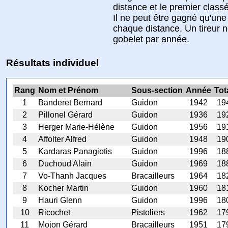
distance et le premier classé
Il ne peut être gagné qu'une 
chaque distance. Un tireur n
gobelet par année.
Résultats individuel
Rang
Nom et Prénom
Sous-section
Année
Tot
1
Banderet Bernard
Guidon
1942
19
2
Pillonel Gérard
Guidon
1936
19
3
Herger Marie-Hélène
Guidon
1956
19
4
Affolter Alfred
Guidon
1948
19
5
Kardaras Panagiotis
Guidon
1996
18
6
Duchoud Alain
Guidon
1969
18
7
Vo-Thanh Jacques
Bracailleurs
1964
18
8
Kocher Martin
Guidon
1960
18
9
Hauri Glenn
Guidon
1996
18
10
Ricochet
Pistoliers
1962
17
11
Mojon Gérard
Bracailleurs
1951
17