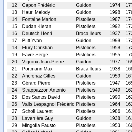
12
Capon Frédéric
Guidon
1974
17
13
Hauri Melody
Guidon
1998
17
14
Fontaine Marion
Pistoliers
1987
17
15
Dudan Kieran
Pistoliers
1992
17
16
Deutsch Henri
Bracailleurs
1937
17
17
Plitt Yvan
Guidon
1998
17
18
Flury Christian
Pistoliers
1958
17
19
Favre Serge
Pistoliers
1955
17
20
Vigroux Jean-Pierre
Guidon
1977
16
21
Portmann Max
Bracailleurs
1938
16
22
Ancrenaz Gilles
Guidon
1959
16
23
Gérard Pierre
Pistoliers
1947
16
24
Strappazzon Antonio
Pistoliers
1949
16
25
Dos Santos David
Pistoliers
1990
16
26
Valls Lespagnol Frédéric
Pistoliers
1964
16
27
Scholl Laurent
Pistoliers
1986
16
28
Laverrière Guy
Guidon
1938
16
29
Mingolla Fausto
Pistoliers
1953
16