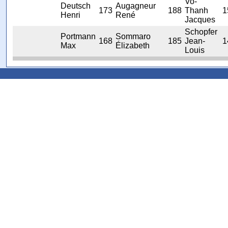
Vo-
Deutsch
Augagneur
173
188
Thanh
1
Henri
René
Jacques
Schopfer
Portmann
Sommaro
168
185
Jean-
1
Max
Élizabeth
Louis