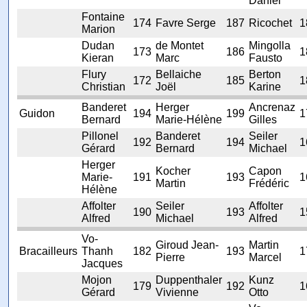
Daniel
Fontaine
174
Favre Serge
187
Ricochet
1
Marion
Dudan
de Montet
Mingolla
173
186
1
Kieran
Marc
Fausto
Flury
Bellaiche
Berton
172
185
1
Christian
Joël
Karine
Banderet
Herger
Ancrenaz
Guidon
194
199
1
Bernard
Marie-Hélène
Gilles
Pillonel
Banderet
Seiler
192
194
1
Gérard
Bernard
Michael
Herger
Kocher
Capon
Marie-
191
193
1
Martin
Frédéric
Hélène
Affolter
Seiler
Affolter
190
193
1
Alfred
Michael
Alfred
Vo-
Giroud Jean-
Martin
Bracailleurs
Thanh
182
193
1
Pierre
Marcel
Jacques
Mojon
Duppenthaler
Kunz
179
192
1
Gérard
Vivienne
Otto