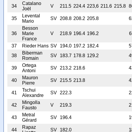
Catalano
34
V
211.5
224.4
223,6
211.6
215.8
8
Joël
Levental
35
SV
208.8
208.2
205.8
6
Mario
Besson
36
Marie
V
218.9
196.4
196.2
6
France
37
Rieder Hans
SV
194.0
197.2
182.4
5
Biberman
38
SV
183.7
178.8
129.2
4
Romain
Ortega
39
SV
213.2
218.6
4
Antoni
Mauron
40
SV
215.5
213.8
4
Pierre
Tschui
41
SV
222.3
2
Alexandre
Mingolla
42
V
219.3
2
Fausto
Metral
43
SV
196.4
1
Gérard
Rapaz
44
SV
182.0
1