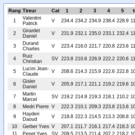
Rang
Tireur
Cat
1
2
3
4
5
t
Valentini
1
V
234.4
234.2
234.9
238.4
228.9
1
Patrick
Girardet
2
V
231.9
232.1
235.0
233.1
232.4
1
Daniel
Durand
3
V
223.4
216.0
221.7
220.8
223.6
1
Charles
Ruiz
4
SV
223.8
210.6
226.9
222.2
220.6
1
Christian
Lucini Jean-
5
V
208.6
214.3
215.9
222.6
222.8
1
Claude
Gisler
6
V
205.9
217.1
221.1
219.2
219.6
1
Daniel
Martin
7
SV
219.2
214.9
219.3
218.1
210.2
1
Marcel
8
Medri Pierre
V
222.3
210.1
209.3
223.8
213.6
1
Hayderi
9
V
218.8
222.3
214.5
213.3
208.8
1
Daoud
10
Gerber Yves
V
207.1
211.7
216.1
217.4
218.3
1
11
Penet Yves
SV
209.5
213.5
211.4
207.2
218.2
1