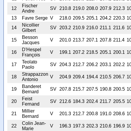
Fischer
12
SV
210.8
219.0
208.0
207.9
212.3
1
Andre
13
Favre Serge
V
218.0
209.5
205.1
204.2
220.3
1
Nicollier
14
SV
203.2
210.9
216.0
211.1
211.6
1
Gilbert
Besson
15
V
201.0
213.7
207.1
207.8
211.4
1
Jacques
D'Hespel
16
V
199.1
207.2
218.5
205.1
200.1
1
François
Teolato
17
SV
204.3
212.7
206.2
203.1
202.2
1
Paolo
Strappazzon
18
V
204.9
209.4
194.4
210.5
206.7
1
Antonio
Banderet
19
SV
207.8
215.7
207.5
190.8
200.5
1
Bernard
Feist
20
SV
212.6
184.3
202.4
211.7
205.5
1
Fernand
Millier
21
V
201.3
212.7
200.8
191.0
208.6
1
Bernard
Colin Jean-
22
V
196.3
197.3
202.3
210.6
196.9
1
Marie