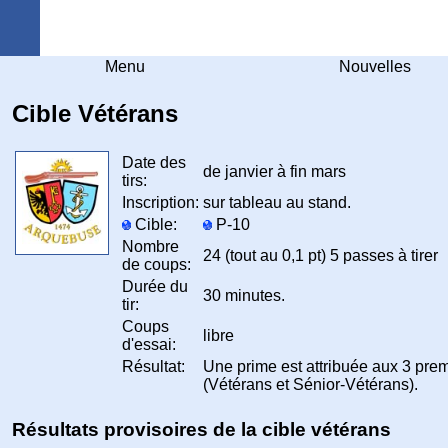
Arquebuse Genève
Menu
Nouvelles
Cible Vétérans
Date des
de janvier à fin mars
tirs:
Inscription:
sur tableau au stand.
Cible:
P-10
Nombre
24 (tout au 0,1 pt) 5 passes à tirer
de coups:
Durée du
30 minutes.
tir:
Coups
libre
d'essai:
Résultat:
Une prime est attribuée aux 3 prem
(Vétérans et Sénior-Vétérans).
Résultats provisoires de la cible vétérans