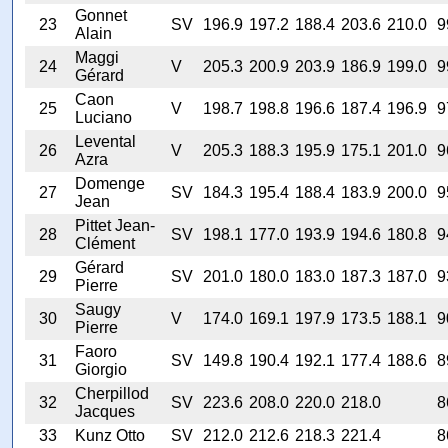
Gonnet
23
SV
196.9
197.2
188.4
203.6
210.0
9
Alain
Maggi
24
V
205.3
200.9
203.9
186.9
199.0
9
Gérard
Caon
25
V
198.7
198.8
196.6
187.4
196.9
9
Luciano
Levental
26
V
205.3
188.3
195.9
175.1
201.0
9
Azra
Domenge
27
SV
184.3
195.4
188.4
183.9
200.0
9
Jean
Pittet Jean-
28
SV
198.1
177.0
193.9
194.6
180.8
9
Clément
Gérard
29
SV
201.0
180.0
183.0
187.3
187.0
9
Pierre
Saugy
30
V
174.0
169.1
197.9
173.5
188.1
9
Pierre
Faoro
31
SV
149.8
190.4
192.1
177.4
188.6
8
Giorgio
Cherpillod
32
SV
223.6
208.0
220.0
218.0
8
Jacques
33
Kunz Otto
SV
212.0
212.6
218.3
221.4
8