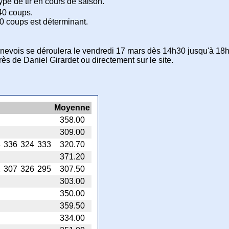
type de tir en cours de saison.
40 coups.
0 coups est déterminant.
Genevois se déroulera le vendredi 17 mars dès 14h30 jusqu'à 18h
rès de Daniel Girardet ou directement sur le site.
Moyenne
358.00
309.00
3
336
324
333
320.70
371.20
2
307
326
295
307.50
303.00
350.00
359.50
334.00