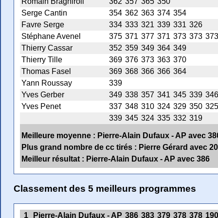
Romain Braghiroli
362
357
365
350
Serge Cantin
354
362
363
374
354
Favre Serge
334
333
321
339
331
326
Stéphane Avenel
375
371
377
371
373
373
37
Thierry Cassar
352
359
349
364
349
Thierry Tille
369
376
373
363
370
Thomas Fasel
369
368
366
366
364
Yann Roussay
339
Yves Gerber
349
338
357
341
345
339
34
Yves Penet
337
348
310
324
329
350
32
339
345
324
335
332
319
Meilleure moyenne : Pierre-Alain Dufaux - AP avec 38
Plus grand nombre de cc tirés : Pierre Gérard avec 20
Meilleur résultat : Pierre-Alain Dufaux - AP avec 386
Classement des 5 meilleurs programmes
1
Pierre-Alain Dufaux - AP
386
383
379
378
378
19