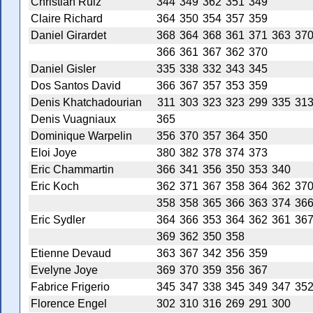
Christian Ruiz
344
349
362
351
349
Claire Richard
364
350
354
357
359
Daniel Girardet
368
364
368
361
371
363
37
366
361
367
362
370
Daniel Gisler
335
338
332
343
345
Dos Santos David
366
367
357
353
359
Denis Khatchadourian
311
303
323
323
299
335
31
Denis Vuagniaux
365
Dominique Warpelin
356
370
357
364
350
Eloi Joye
380
382
378
374
373
Eric Chammartin
366
341
356
350
353
340
Eric Koch
362
371
367
358
364
362
37
358
358
365
366
363
374
36
Eric Sydler
364
366
353
364
362
361
36
369
362
350
358
Etienne Devaud
363
367
342
356
359
Evelyne Joye
369
370
359
356
367
Fabrice Frigerio
345
347
338
345
349
347
35
Florence Engel
302
310
316
269
291
300