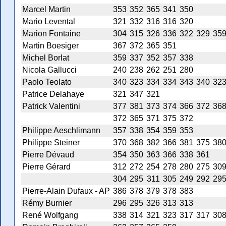
Marcel Martin
353
352
365
341
350
Mario Levental
321
332
316
316
320
Marion Fontaine
304
315
326
336
322
329
35
Martin Boesiger
367
372
365
351
Michel Borlat
359
337
352
357
338
Nicola Gallucci
240
238
262
251
280
Paolo Teolato
340
323
334
334
343
340
32
Patrice Delahaye
321
347
321
Patrick Valentini
377
381
373
374
366
372
36
372
365
371
375
372
Philippe Aeschlimann
357
338
354
359
353
Philippe Steiner
370
368
382
366
381
375
38
Pierre Dévaud
354
350
363
366
338
361
Pierre Gérard
312
272
254
278
280
275
30
304
295
311
305
249
292
29
Pierre-Alain Dufaux - AP
386
378
379
378
383
Rémy Burnier
296
295
326
313
313
René Wolfgang
338
314
321
323
317
317
30