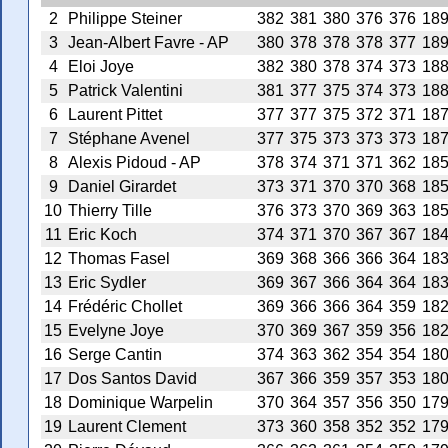
2
Philippe Steiner
382
381
380
376
376
18
3
Jean-Albert Favre - AP
380
378
378
378
377
18
4
Eloi Joye
382
380
378
374
373
18
5
Patrick Valentini
381
377
375
374
373
18
6
Laurent Pittet
377
377
375
372
371
18
7
Stéphane Avenel
377
375
373
373
373
18
8
Alexis Pidoud - AP
378
374
371
371
362
18
9
Daniel Girardet
373
371
370
370
368
18
10
Thierry Tille
376
373
370
369
363
18
11
Eric Koch
374
371
370
367
367
18
12
Thomas Fasel
369
368
366
366
364
18
13
Eric Sydler
369
367
366
364
364
18
14
Frédéric Chollet
369
366
366
364
359
18
15
Evelyne Joye
370
369
367
359
356
18
16
Serge Cantin
374
363
362
354
354
18
17
Dos Santos David
367
366
359
357
353
18
18
Dominique Warpelin
370
364
357
356
350
17
19
Laurent Clement
373
360
358
352
352
17