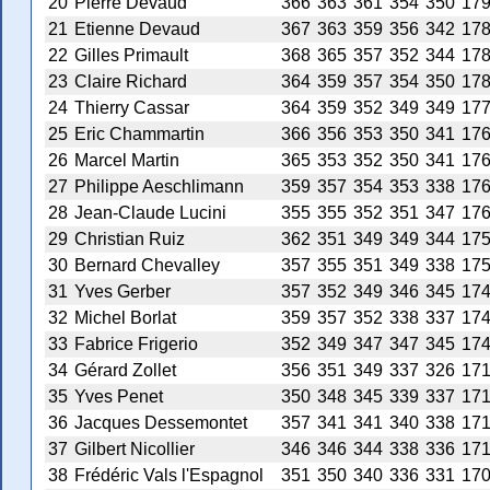
20
Pierre Dévaud
366
363
361
354
350
17
21
Etienne Devaud
367
363
359
356
342
17
22
Gilles Primault
368
365
357
352
344
17
23
Claire Richard
364
359
357
354
350
17
24
Thierry Cassar
364
359
352
349
349
17
25
Eric Chammartin
366
356
353
350
341
17
26
Marcel Martin
365
353
352
350
341
17
27
Philippe Aeschlimann
359
357
354
353
338
17
28
Jean-Claude Lucini
355
355
352
351
347
17
29
Christian Ruiz
362
351
349
349
344
17
30
Bernard Chevalley
357
355
351
349
338
17
31
Yves Gerber
357
352
349
346
345
17
32
Michel Borlat
359
357
352
338
337
17
33
Fabrice Frigerio
352
349
347
347
345
17
34
Gérard Zollet
356
351
349
337
326
17
35
Yves Penet
350
348
345
339
337
17
36
Jacques Dessemontet
357
341
341
340
338
17
37
Gilbert Nicollier
346
346
344
338
336
17
38
Frédéric Vals l'Espagnol
351
350
340
336
331
17