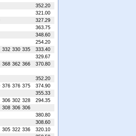
352.20
321.00
9
327.29
363.75
348.60
254.20
3
332
330
335
333.40
329.67
8
368
362
366
370.80
352.20
0
376
376
375
374.90
355.33
9
306
302
328
294.35
5
308
306
306
380.80
308.60
8
305
322
336
320.10