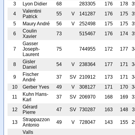
3
Lyon Didier
68
283305
176
178
3
Valentini
4
55
V
141287
176
175
3
Patrick
5
Maury André
56
V
252498
175
175
3
Coulin
6
73
515467
176
174
3
Xavier
Gasser
7
Joseph-
75
744955
172
177
3
Laurent
Gisler
8
54
V
238364
177
171
3
Daniel
Fischer
9
37
SV
210912
173
171
3
André
10
Gerber Yves
49
V
308127
171
170
3
Kuhn Hans-
11
37
SV
206970
168
169
3
Karl
Gérard
12
47
SV
730287
163
148
3
Pierre
Strappazzon
13
49
V
728047
143
155
2
Antonio
Valls