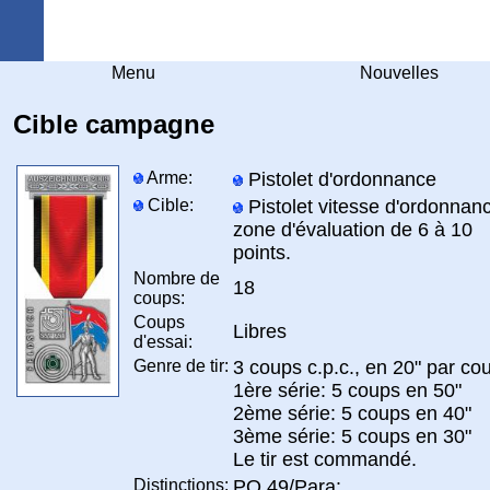
Arquebuse Genève
Menu
Nouvelles
Cible campagne
Arme:
Pistolet d'ordonnance
Cible:
Pistolet vitesse d'ordonnan
zone d'évaluation de 6 à 10
points.
Nombre de
18
coups:
Coups
Libres
d'essai:
Genre de tir:
3 coups c.p.c., en 20" par co
1ère série: 5 coups en 50"
2ème série: 5 coups en 40"
3ème série: 5 coups en 30"
Le tir est commandé.
Distinctions:
PO 49/Para: