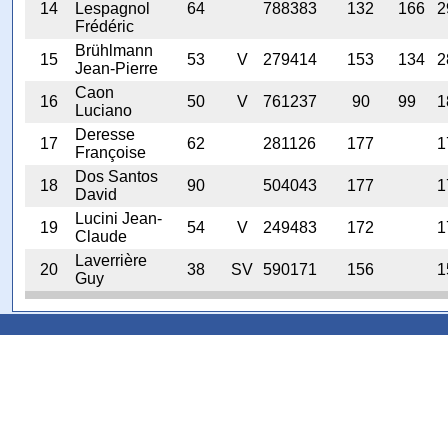
14
Lespagnol
64
788383
132
166
2
Frédéric
Brühlmann
15
53
V
279414
153
134
2
Jean-Pierre
Caon
16
50
V
761237
90
99
1
Luciano
Deresse
17
62
281126
177
1
Françoise
Dos Santos
18
90
504043
177
1
David
Lucini Jean-
19
54
V
249483
172
1
Claude
Laverrière
20
38
SV
590171
156
1
Guy