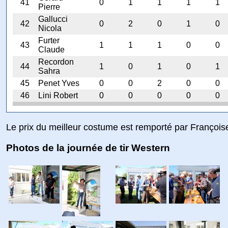
41
0
1
1
1
1
Pierre
Gallucci
42
0
2
0
1
0
Nicola
Furter
43
1
1
1
0
0
Claude
Recordon
44
1
0
1
0
1
Sahra
45
Penet Yves
0
0
2
0
0
46
Lini Robert
0
0
0
0
0
Le prix du meilleur costume est remporté par Françoi
Photos de la journée de tir Western