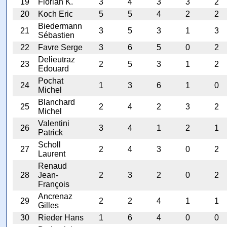
19
Florian K.
3
4
3
3
2
20
Koch Eric
5
5
4
2
2
Biedermann
21
3
5
3
1
3
Sébastien
22
Favre Serge
3
6
5
0
2
Delieutraz
23
2
5
3
1
2
Edouard
Pochat
24
1
3
6
1
0
Michel
Blanchard
25
2
4
2
3
2
Michel
Valentini
26
3
4
1
2
1
Patrick
Scholl
27
2
4
3
0
2
Laurent
Renaud
28
Jean-
2
3
2
0
2
François
Ancrenaz
29
2
2
4
1
1
Gilles
30
Rieder Hans
1
6
4
0
0