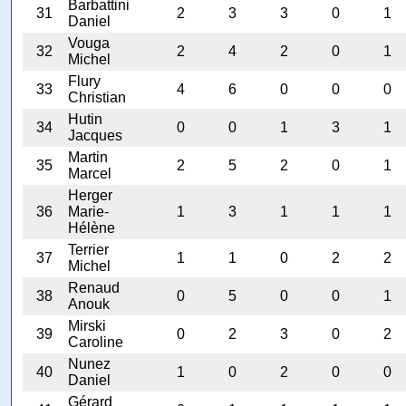
Barbattini
31
2
3
3
0
1
Daniel
Vouga
32
2
4
2
0
1
Michel
Flury
33
4
6
0
0
0
Christian
Hutin
34
0
0
1
3
1
Jacques
Martin
35
2
5
2
0
1
Marcel
Herger
36
Marie-
1
3
1
1
1
Hélène
Terrier
37
1
1
0
2
2
Michel
Renaud
38
0
5
0
0
1
Anouk
Mirski
39
0
2
3
0
2
Caroline
Nunez
40
1
0
2
0
0
Daniel
Gérard