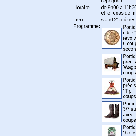
l'époque !
Horaire:
de 9h00 à 11h30
et le repas de mi
Lieu:
stand 25 mètres
Programme:
Portiq
cible
revolv
6 cou
seco
Portiq
précis
'Wagon
coups
Portiq
précis
"Tipi"
coups
Portiq
3/7 su
avec r
coups
Portiq
"boît