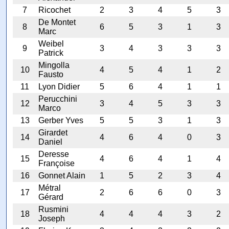
7
Ricochet
2
3
4
5
3
De Montet
8
6
5
3
1
3
Marc
Weibel
9
3
4
3
3
3
Patrick
Mingolla
10
4
5
4
1
2
Fausto
11
Lyon Didier
5
6
4
1
1
Perucchini
12
3
4
5
3
3
Marco
13
Gerber Yves
5
5
3
1
3
Girardet
14
4
6
4
0
3
Daniel
Deresse
15
4
6
4
1
4
Françoise
16
Gonnet Alain
1
5
2
3
4
Métral
17
2
6
6
0
3
Gérard
Rusmini
18
4
4
4
3
2
Joseph