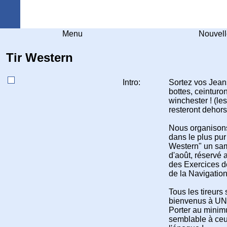
Arquebuse Genève
Menu
Nouvell
Tir Western
Intro:
Sortez vos Jean
bottes, ceinturo
winchester ! (le
resteront dehors.
Nous organison
dans le plus pur 
Western" un sa
d'août, réservé
des Exercices d
de la Navigation
Tous les tireurs 
bienvenus à U
Porter au mini
semblable à ceu