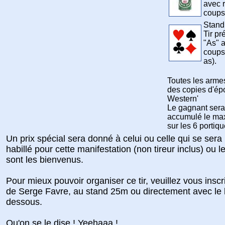
avec r
coups
Stand 
Tir pr
"As" 
coups
as).
Toutes les armes
des copies d'ép
Western'
Le gagnant sera 
accumulé le ma
sur les 6 portiqu
Un prix spécial sera donné à celui ou celle qui se sera
habillé pour cette manifestation (non tireur inclus) ou l
sont les bienvenus.
Pour mieux pouvoir organiser ce tir, veuillez vous insc
de Serge Favre, au stand 25m ou directement avec le l
dessous.
Qu'on se le dise ! Yeehaaa !