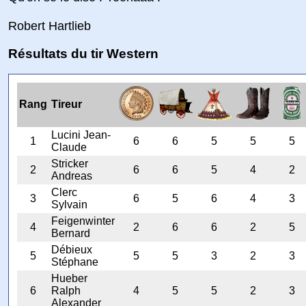
Robert Hartlieb
Résultats du tir Western
Rang
Tireur
Lucini Jean-
1
6
6
5
5
5
Claude
Stricker
2
6
6
5
4
2
Andreas
Clerc
3
6
5
6
4
3
Sylvain
Feigenwinter
4
2
6
6
2
5
Bernard
Débieux
5
5
5
3
2
3
Stéphane
Hueber
6
Ralph
4
5
5
2
3
Alexander