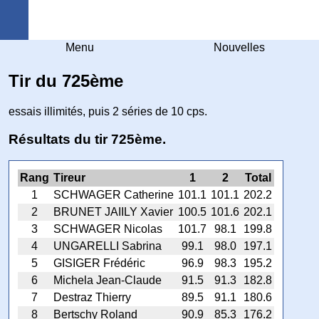
Arquebuse Genève
Menu
Nouvelles
Tir du 725ème
essais illimités, puis 2 séries de 10 cps.
Résultats du tir 725ème.
Rang
Tireur
1
2
Total
1
SCHWAGER Catherine
101.1
101.1
202.2
2
BRUNET JAIILY Xavier
100.5
101.6
202.1
3
SCHWAGER Nicolas
101.7
98.1
199.8
4
UNGARELLI Sabrina
99.1
98.0
197.1
5
GISIGER Frédéric
96.9
98.3
195.2
6
Michela Jean-Claude
91.5
91.3
182.8
7
Destraz Thierry
89.5
91.1
180.6
8
Bertschy Roland
90.9
85.3
176.2