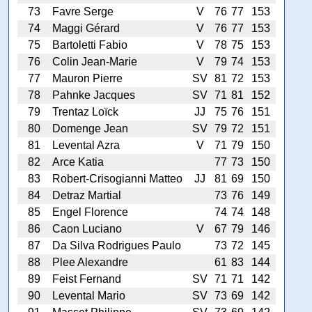
73
Favre Serge
V
76
77
153
74
Maggi Gérard
V
76
77
153
75
Bartoletti Fabio
V
78
75
153
76
Colin Jean-Marie
V
79
74
153
77
Mauron Pierre
SV
81
72
153
78
Pahnke Jacques
SV
71
81
152
79
Trentaz Loïck
JJ
75
76
151
80
Domenge Jean
SV
79
72
151
81
Levental Azra
V
71
79
150
82
Arce Katia
77
73
150
83
Robert-Crisogianni Matteo
JJ
81
69
150
84
Detraz Martial
73
76
149
85
Engel Florence
74
74
148
86
Caon Luciano
V
67
79
146
87
Da Silva Rodrigues Paulo
73
72
145
88
Plee Alexandre
61
83
144
89
Feist Fernand
SV
71
71
142
90
Levental Mario
SV
73
69
142