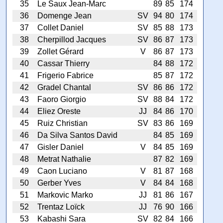
35
Le Saux Jean-Marc
89
85
174
36
Domenge Jean
SV
94
80
174
37
Collet Daniel
SV
85
88
173
38
Cherpillod Jacques
SV
86
87
173
39
Zollet Gérard
V
86
87
173
40
Cassar Thierry
84
88
172
41
Frigerio Fabrice
85
87
172
42
Gradel Chantal
SV
86
86
172
43
Faoro Giorgio
SV
88
84
172
44
Eliez Oreste
JJ
84
86
170
45
Ruiz Christian
SV
83
86
169
46
Da Silva Santos David
84
85
169
47
Gisler Daniel
V
84
85
169
48
Metrat Nathalie
87
82
169
49
Caon Luciano
V
81
87
168
50
Gerber Yves
V
84
84
168
51
Markovic Marko
JJ
81
86
167
52
Trentaz Loïck
JJ
76
90
166
53
Kabashi Sara
SV
82
84
166