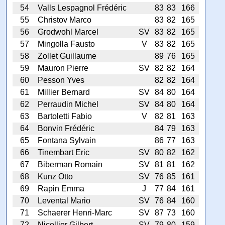
54
Valls Lespagnol Frédéric
83
83
166
55
Christov Marco
83
82
165
56
Grodwohl Marcel
SV
83
82
165
57
Mingolla Fausto
V
83
82
165
58
Zollet Guillaume
89
76
165
59
Mauron Pierre
SV
82
82
164
60
Pesson Yves
82
82
164
61
Millier Bernard
SV
84
80
164
62
Perraudin Michel
SV
84
80
164
63
Bartoletti Fabio
V
82
81
163
64
Bonvin Frédéric
84
79
163
65
Fontana Sylvain
86
77
163
66
Tinembart Eric
SV
80
82
162
67
Biberman Romain
SV
81
81
162
68
Kunz Otto
SV
76
85
161
69
Rapin Emma
J
77
84
161
70
Levental Mario
SV
76
84
160
71
Schaerer Henri-Marc
SV
87
73
160
72
Nicollier Gilbert
SV
79
80
159