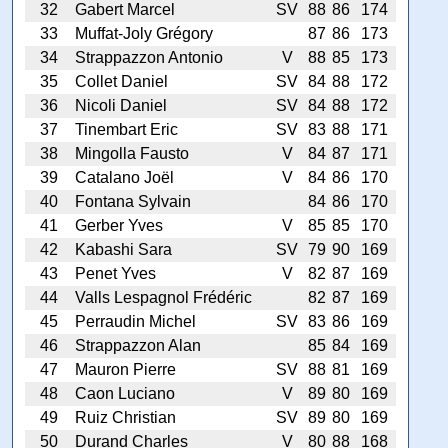
32
Gabert Marcel
SV
88
86
174
33
Muffat-Joly Grégory
87
86
173
34
Strappazzon Antonio
V
88
85
173
35
Collet Daniel
SV
84
88
172
36
Nicoli Daniel
SV
84
88
172
37
Tinembart Eric
SV
83
88
171
38
Mingolla Fausto
V
84
87
171
39
Catalano Joël
V
84
86
170
40
Fontana Sylvain
84
86
170
41
Gerber Yves
V
85
85
170
42
Kabashi Sara
SV
79
90
169
43
Penet Yves
V
82
87
169
44
Valls Lespagnol Frédéric
82
87
169
45
Perraudin Michel
SV
83
86
169
46
Strappazzon Alan
85
84
169
47
Mauron Pierre
SV
88
81
169
48
Caon Luciano
V
89
80
169
49
Ruiz Christian
SV
89
80
169
50
Durand Charles
V
80
88
168