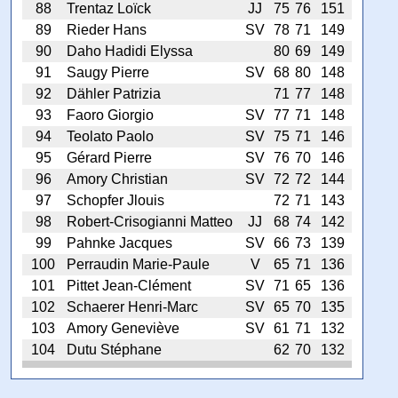
88
Trentaz Loïck
JJ
75
76
151
89
Rieder Hans
SV
78
71
149
90
Daho Hadidi Elyssa
80
69
149
91
Saugy Pierre
SV
68
80
148
92
Dähler Patrizia
71
77
148
93
Faoro Giorgio
SV
77
71
148
94
Teolato Paolo
SV
75
71
146
95
Gérard Pierre
SV
76
70
146
96
Amory Christian
SV
72
72
144
97
Schopfer Jlouis
72
71
143
98
Robert-Crisogianni Matteo
JJ
68
74
142
99
Pahnke Jacques
SV
66
73
139
100
Perraudin Marie-Paule
V
65
71
136
101
Pittet Jean-Clément
SV
71
65
136
102
Schaerer Henri-Marc
SV
65
70
135
103
Amory Geneviève
SV
61
71
132
104
Dutu Stéphane
62
70
132