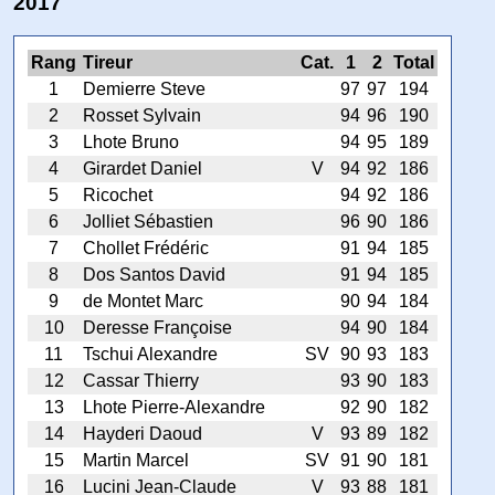
2017
Rang
Tireur
Cat.
1
2
Total
1
Demierre Steve
97
97
194
2
Rosset Sylvain
94
96
190
3
Lhote Bruno
94
95
189
4
Girardet Daniel
V
94
92
186
5
Ricochet
94
92
186
6
Jolliet Sébastien
96
90
186
7
Chollet Frédéric
91
94
185
8
Dos Santos David
91
94
185
9
de Montet Marc
90
94
184
10
Deresse Françoise
94
90
184
11
Tschui Alexandre
SV
90
93
183
12
Cassar Thierry
93
90
183
13
Lhote Pierre-Alexandre
92
90
182
14
Hayderi Daoud
V
93
89
182
15
Martin Marcel
SV
91
90
181
16
Lucini Jean-Claude
V
93
88
181