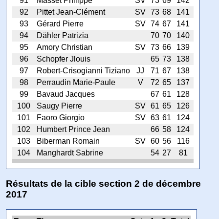
91
Masset Philippe
SV
73
69
142
92
Pittet Jean-Clément
SV
73
68
141
93
Gérard Pierre
SV
74
67
141
94
Dähler Patrizia
70
70
140
95
Amory Christian
SV
73
66
139
96
Schopfer Jlouis
65
73
138
97
Robert-Crisogianni Tiziano
JJ
71
67
138
98
Perraudin Marie-Paule
V
72
65
137
99
Bavaud Jacques
67
61
128
100
Saugy Pierre
SV
61
65
126
101
Faoro Giorgio
SV
63
61
124
102
Humbert Prince Jean
66
58
124
103
Biberman Romain
SV
60
56
116
104
Manghardt Sabrine
54
27
81
Résultats de la cible section 2 de décembre
2017