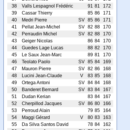
38
Valls Lespagnol Frédéric
91
81
172
39
Cassar Thierry
85
86
171
40
Medri Pierre
SV
85
86
171
41
Pellat Jean-Michel
SV
82
88
170
42
Perraudin Michel
SV
82
88
170
43
Geiger Nicolas
86
84
170
44
Guedes Lage Lucas
88
82
170
45
Le Saux Jean-Marc
89
81
170
46
Teolato Paolo
SV
85
84
169
47
Mauron Pierre
SV
82
86
168
48
Lucini Jean-Claude
V
83
85
168
49
Ortega Antoni
SV
84
84
168
50
Banderet Bernard
SV
83
84
167
51
Dudan Kerian
83
84
167
52
Cherpillod Jacques
SV
86
80
166
53
Perroud Alain
79
85
164
54
Maggi Gérard
V
80
83
163
55
Da Silva Santos David
78
84
162