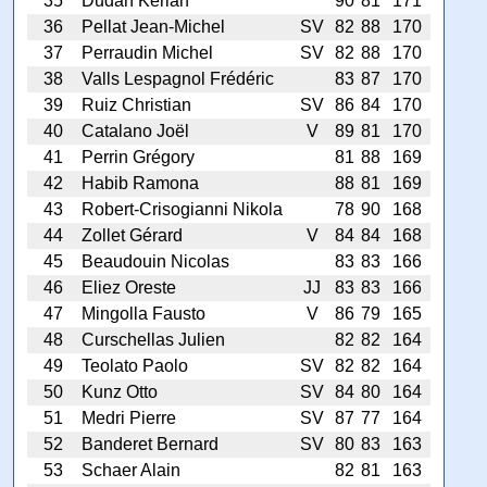
35
Dudan Kerian
90
81
171
36
Pellat Jean-Michel
SV
82
88
170
37
Perraudin Michel
SV
82
88
170
38
Valls Lespagnol Frédéric
83
87
170
39
Ruiz Christian
SV
86
84
170
40
Catalano Joël
V
89
81
170
41
Perrin Grégory
81
88
169
42
Habib Ramona
88
81
169
43
Robert-Crisogianni Nikola
78
90
168
44
Zollet Gérard
V
84
84
168
45
Beaudouin Nicolas
83
83
166
46
Eliez Oreste
JJ
83
83
166
47
Mingolla Fausto
V
86
79
165
48
Curschellas Julien
82
82
164
49
Teolato Paolo
SV
82
82
164
50
Kunz Otto
SV
84
80
164
51
Medri Pierre
SV
87
77
164
52
Banderet Bernard
SV
80
83
163
53
Schaer Alain
82
81
163