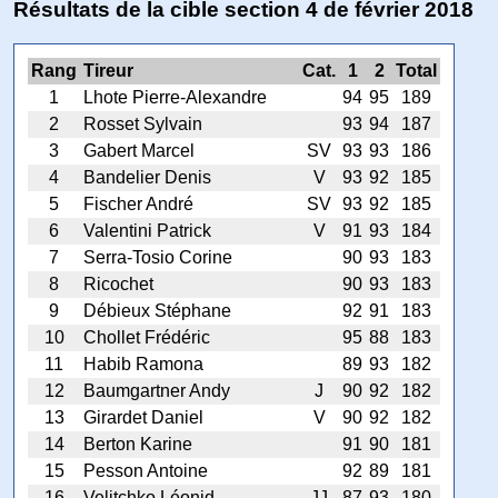
Résultats de la cible section 4 de février 2018
Rang
Tireur
Cat.
1
2
Total
1
Lhote Pierre-Alexandre
94
95
189
2
Rosset Sylvain
93
94
187
3
Gabert Marcel
SV
93
93
186
4
Bandelier Denis
V
93
92
185
5
Fischer André
SV
93
92
185
6
Valentini Patrick
V
91
93
184
7
Serra-Tosio Corine
90
93
183
8
Ricochet
90
93
183
9
Débieux Stéphane
92
91
183
10
Chollet Frédéric
95
88
183
11
Habib Ramona
89
93
182
12
Baumgartner Andy
J
90
92
182
13
Girardet Daniel
V
90
92
182
14
Berton Karine
91
90
181
15
Pesson Antoine
92
89
181
16
Velitchko Léonid
JJ
87
93
180