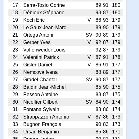
17
Serra-Tosio Corine
89
91
180
18
Débieux Stéphane
93
87
180
19
Koch Eric
V
86
93
179
20
Le Saux Jean-Marc
89
90
179
21
Ortega Antoni
SV
90
89
179
22
Gerber Yves
V
92
87
179
23
Vollenweider Louis
92
87
179
24
Valentini Patrick
V
87
91
178
25
Gisler Daniel
V
86
91
177
26
Nemcova Ivana
88
89
177
27
Gradel Chantal
SV
90
87
177
28
Baldin Jean-Michel
85
90
175
29
Pesson Antoine
88
87
175
30
Nicollier Gilbert
SV
84
90
174
31
Fontana Sylvain
88
86
174
32
Strappazzon Antonio
V
87
86
173
33
Bugnon François
90
83
173
34
Ursan Benjamin
85
86
171