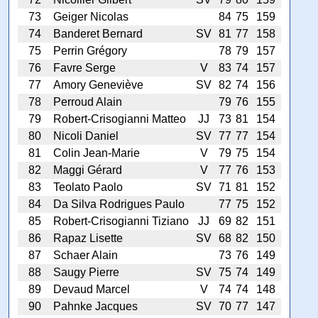
73
Geiger Nicolas
84
75
159
74
Banderet Bernard
SV
81
77
158
75
Perrin Grégory
78
79
157
76
Favre Serge
V
83
74
157
77
Amory Geneviève
SV
82
74
156
78
Perroud Alain
79
76
155
79
Robert-Crisogianni Matteo
JJ
73
81
154
80
Nicoli Daniel
SV
77
77
154
81
Colin Jean-Marie
V
79
75
154
82
Maggi Gérard
V
77
76
153
83
Teolato Paolo
SV
71
81
152
84
Da Silva Rodrigues Paulo
77
75
152
85
Robert-Crisogianni Tiziano
JJ
69
82
151
86
Rapaz Lisette
SV
68
82
150
87
Schaer Alain
73
76
149
88
Saugy Pierre
SV
75
74
149
89
Devaud Marcel
V
74
74
148
90
Pahnke Jacques
SV
70
77
147