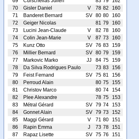
69
Curschellas Julien
83
79
162
70
Gisler Daniel
V
78
82
160
71
Banderet Bernard
SV
80
80
160
72
Geiger Nicolas
81
79
160
73
Lucini Jean-Claude
V
82
78
160
74
Colin Jean-Marie
V
87
73
160
75
Kunz Otto
SV
76
83
159
76
Millier Bernard
SV
80
79
159
77
Markovic Marko
JJ
84
75
159
78
Da Silva Rodrigues Paulo
73
83
156
79
Feist Fernand
SV
75
81
156
80
Perroud Alain
80
75
155
81
Christov Marco
80
74
154
82
Plee Alexandre
78
75
153
83
Métral Gérard
SV
79
74
153
84
Gonnet Alain
SV
79
73
152
85
Maggi Gérard
V
71
80
151
86
Rapin Emma
J
73
78
151
87
Rapaz Lisette
SV
75
76
151