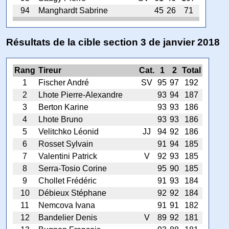
94
Manghardt Sabrine
45
26
71
Résultats de la cible section 3 de janvier 2018
Rang
Tireur
Cat.
1
2
Total
1
Fischer André
SV
95
97
192
2
Lhote Pierre-Alexandre
93
94
187
3
Berton Karine
93
93
186
4
Lhote Bruno
93
93
186
5
Velitchko Léonid
JJ
94
92
186
6
Rosset Sylvain
91
94
185
7
Valentini Patrick
V
92
93
185
8
Serra-Tosio Corine
95
90
185
9
Chollet Frédéric
91
93
184
10
Débieux Stéphane
92
92
184
11
Nemcova Ivana
91
91
182
12
Bandelier Denis
V
89
92
181