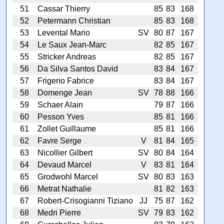
51
Cassar Thierry
85
83
168
52
Petermann Christian
85
83
168
53
Levental Mario
SV
80
87
167
54
Le Saux Jean-Marc
82
85
167
55
Stricker Andreas
82
85
167
56
Da Silva Santos David
83
84
167
57
Frigerio Fabrice
83
84
167
58
Domenge Jean
SV
78
88
166
59
Schaer Alain
79
87
166
60
Pesson Yves
85
81
166
61
Zollet Guillaume
85
81
166
62
Favre Serge
V
81
84
165
63
Nicollier Gilbert
SV
80
84
164
64
Devaud Marcel
V
83
81
164
65
Grodwohl Marcel
SV
80
83
163
66
Metrat Nathalie
81
82
163
67
Robert-Crisogianni Tiziano
JJ
75
87
162
68
Medri Pierre
SV
79
83
162