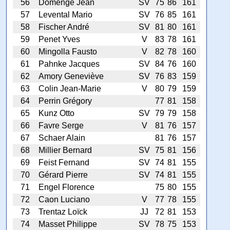
56
Domenge Jean
SV
75
86
161
57
Levental Mario
SV
76
85
161
58
Fischer André
SV
81
80
161
59
Penet Yves
V
83
78
161
60
Mingolla Fausto
V
82
78
160
61
Pahnke Jacques
SV
84
76
160
62
Amory Geneviève
SV
76
83
159
63
Colin Jean-Marie
V
80
79
159
64
Perrin Grégory
77
81
158
65
Kunz Otto
SV
79
79
158
66
Favre Serge
V
81
76
157
67
Schaer Alain
81
76
157
68
Millier Bernard
SV
75
81
156
69
Feist Fernand
SV
74
81
155
70
Gérard Pierre
SV
74
81
155
71
Engel Florence
75
80
155
72
Caon Luciano
V
77
78
155
73
Trentaz Loïck
JJ
72
81
153
74
Masset Philippe
SV
78
75
153