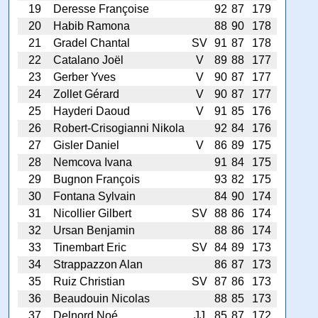
19
Deresse Françoise
92
87
179
20
Habib Ramona
88
90
178
21
Gradel Chantal
SV
91
87
178
22
Catalano Joël
V
89
88
177
23
Gerber Yves
V
90
87
177
24
Zollet Gérard
V
90
87
177
25
Hayderi Daoud
V
91
85
176
26
Robert-Crisogianni Nikola
92
84
176
27
Gisler Daniel
V
86
89
175
28
Nemcova Ivana
91
84
175
29
Bugnon François
93
82
175
30
Fontana Sylvain
84
90
174
31
Nicollier Gilbert
SV
88
86
174
32
Ursan Benjamin
88
86
174
33
Tinembart Eric
SV
84
89
173
34
Strappazzon Alan
86
87
173
35
Ruiz Christian
SV
87
86
173
36
Beaudouin Nicolas
88
85
173
37
Delnord Noé
JJ
85
87
172