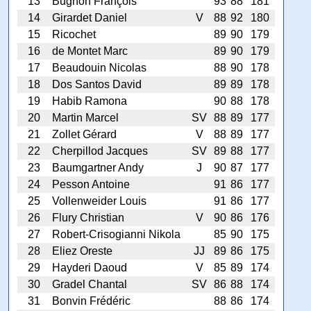
13
Bugnon François
93
88
181
14
Girardet Daniel
V
88
92
180
15
Ricochet
89
90
179
16
de Montet Marc
89
90
179
17
Beaudouin Nicolas
88
90
178
18
Dos Santos David
89
89
178
19
Habib Ramona
90
88
178
20
Martin Marcel
SV
88
89
177
21
Zollet Gérard
V
88
89
177
22
Cherpillod Jacques
SV
89
88
177
23
Baumgartner Andy
J
90
87
177
24
Pesson Antoine
91
86
177
25
Vollenweider Louis
91
86
177
26
Flury Christian
V
90
86
176
27
Robert-Crisogianni Nikola
85
90
175
28
Eliez Oreste
JJ
89
86
175
29
Hayderi Daoud
V
85
89
174
30
Gradel Chantal
SV
86
88
174
31
Bonvin Frédéric
88
86
174