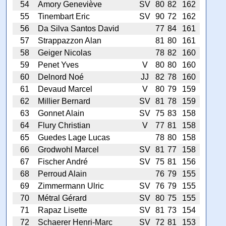
54
Amory Geneviève
SV
80
82
162
55
Tinembart Eric
SV
90
72
162
56
Da Silva Santos David
77
84
161
57
Strappazzon Alan
81
80
161
58
Geiger Nicolas
78
82
160
59
Penet Yves
V
80
80
160
60
Delnord Noé
JJ
82
78
160
61
Devaud Marcel
V
80
79
159
62
Millier Bernard
SV
81
78
159
63
Gonnet Alain
SV
75
83
158
64
Flury Christian
V
77
81
158
65
Guedes Lage Lucas
78
80
158
66
Grodwohl Marcel
SV
81
77
158
67
Fischer André
SV
75
81
156
68
Perroud Alain
76
79
155
69
Zimmermann Ulric
SV
76
79
155
70
Métral Gérard
SV
80
75
155
71
Rapaz Lisette
SV
81
73
154
72
Schaerer Henri-Marc
SV
72
81
153