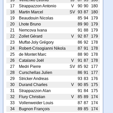
17
Strappazzon Antonio
V
90
90
180
18
Martin Marcel
SV
93
87
180
19
Beaudouin Nicolas
85
94
179
20
Lhote Bruno
89
90
179
21
Nemcova Ivana
91
88
179
22
Zollet Gérard
V
92
87
179
23
Muffat-Joly Grégory
86
92
178
24
Robert-Crisogianni Nikola
87
91
178
25
de Montet Marc
88
90
178
26
Catalano Joël
V
91
87
178
27
Medri Pierre
SV
85
92
177
28
Curschellas Julien
86
91
177
29
Stricker Andreas
93
83
176
30
Durand Charles
V
90
85
175
31
Strappazzon Alan
91
84
175
32
Flury Christian
V
85
89
174
33
Vollenweider Louis
87
87
174
34
Bugnon François
89
85
174