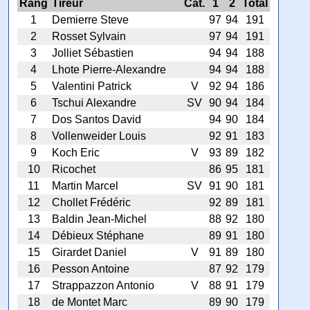
Rang
Tireur
Cat.
1
2
Total
1
Demierre Steve
97
94
191
2
Rosset Sylvain
97
94
191
3
Jolliet Sébastien
94
94
188
4
Lhote Pierre-Alexandre
94
94
188
5
Valentini Patrick
V
92
94
186
6
Tschui Alexandre
SV
90
94
184
7
Dos Santos David
94
90
184
8
Vollenweider Louis
92
91
183
9
Koch Eric
V
93
89
182
10
Ricochet
86
95
181
11
Martin Marcel
SV
91
90
181
12
Chollet Frédéric
92
89
181
13
Baldin Jean-Michel
88
92
180
14
Débieux Stéphane
89
91
180
15
Girardet Daniel
V
91
89
180
16
Pesson Antoine
87
92
179
17
Strappazzon Antonio
V
88
91
179
18
de Montet Marc
89
90
179