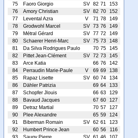
75
Faoro Giorgio
SV
82
71
153
76
Amory Christian
SV
82
70
152
77
Levental Azra
V
71
78
149
78
Grodwohl Marcel
SV
73
76
149
79
Métral Gérard
SV
77
72
149
80
Schaerer Henri-Marc
SV
75
73
148
81
Da Silva Rodrigues Paulo
70
75
145
82
Pittet Jean-Clément
SV
72
73
145
83
Arce Katia
66
76
142
84
Perraudin Marie-Paule
V
69
69
138
85
Rapaz Lisette
SV
60
74
134
86
Dähler Patrizia
69
64
133
87
Schopfer Jlouis
66
63
129
88
Bavaud Jacques
67
60
127
89
Detraz Martial
70
57
127
90
Plee Alexandre
65
59
124
91
Biberman Romain
SV
62
61
123
92
Humbert Prince Jean
60
56
116
93
Saugy Pierre
SV
61
46
107