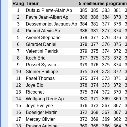
Rang
Tireur
5 meilleures program
1
Dufaux Pierre-Alain Ap
385
385
383
381
2
Favre Jean-Albert Ap
386
386
384
378
3
Dessemontet Jacques Ap
384
381
377
376
4
Pidoud Alexis Ap
386
381
377
374
5
Avenel Stéphane
379
377
376
376
6
Girardet Daniel
378
377
376
375
7
Valentini Patrick
379
375
374
372
8
Koch Eric
377
375
373
372
9
Rosset Sylvain
379
376
375
374
10
Steiner Philippe
375
374
373
372
11
Fasel Thomas
375
374
373
371
12
Joye Eloi
378
374
373
372
13
Ricochet
375
374
372
370
14
Wolfgang René Ap
380
371
369
369
15
Joye Evelyne
376
373
367
367
16
Boesiger Martin
372
368
367
367
17
Merçay Olivier
372
369
369
362
18
Pesson Antoine
369
368
366
364