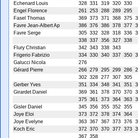
Echenard Louis
328
331
319
320
330
Engel Florence
261
253
288
289
295
Fasel Thomas
369
373
371
368
375
3
Favre Jean-Albert Ap
386
376
386
378
377
3
Favre Serge
305
332
328
318
336
3
338
337
356
327
338
Flury Christian
342
343
338
343
Frigerio Fabrizio
334
330
340
337
350
3
Galucci Nicola
276
Gérard Pierre
266
279
295
299
286
2
302
328
277
307
305
Gerber Yves
351
334
348
341
351
3
Girardet Daniel
369
361
378
370
370
3
375
361
373
364
363
3
Gisler Daniel
345
356
355
352
355
Joye Eloi
373
372
378
374
364
Joye Evelyne
363
367
367
373
376
3
Koch Eric
372
370
370
377
373
3
367
358