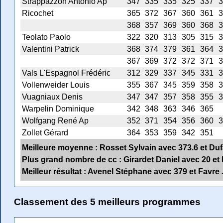
Strappazzon Antonio Ap
347
335
335
325
337
3
Ricochet
365
372
367
360
361
3
368
357
369
360
368
3
Teolato Paolo
322
320
313
305
315
3
Valentini Patrick
368
374
379
361
364
3
367
369
372
372
371
3
Vals L'Espagnol Frédéric
312
329
337
345
331
3
Vollenweider Louis
355
367
345
359
358
3
Vuagniaux Denis
347
347
357
358
355
3
Warpelin Dominique
342
348
363
346
365
Wolfgang René Ap
352
371
354
356
360
3
Zollet Gérard
364
353
359
342
351
Meilleure moyenne : Rosset Sylvain avec 373.6 et Duf
Plus grand nombre de cc : Girardet Daniel avec 20 
Meilleur résultat : Avenel Stéphane avec 379 et Favre
Classement des 5 meilleurs programmes