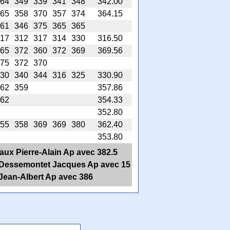
64
349
339
341
348
342.00
65
358
370
357
374
364.15
61
346
375
365
365
17
312
317
314
330
316.50
65
372
360
372
369
369.56
75
372
370
30
340
344
316
325
330.90
62
359
357.86
62
354.33
352.80
55
358
369
369
380
362.40
353.80
aux Pierre-Alain Ap avec 382.5
et Dessemontet Jacques Ap avec 15
 Jean-Albert Ap avec 386