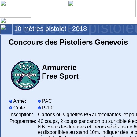
10 mètres pistole
10 mètres pistolet - 2018
Concours des Pistoliers Genevois
Armurerie
Free Sport
Arme:
PAC
Cible:
P-10
Inscription:
Cartons ou vignettes PG autocollantes, et pou
Programme:
40 coups, 2 coups par carton ou sur cible élec
NB: Seuls les tireuses et tireurs vétérans de 6
et disponibles au stand 10m. Indiquer dès le pr