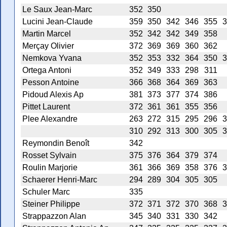
Le Saux Jean-Marc
352
350
Lucini Jean-Claude
359
350
342
346
355
3
Martin Marcel
352
342
342
349
358
Merçay Olivier
372
369
369
360
362
Nemkova Yvana
352
353
332
364
350
3
Ortega Antoni
352
349
333
298
311
Pesson Antoine
366
368
364
369
363
Pidoud Alexis Ap
381
373
377
374
386
Pittet Laurent
372
361
361
355
356
Plee Alexandre
263
272
315
295
296
3
310
292
313
300
305
3
Reymondin Benoît
342
Rosset Sylvain
375
376
364
379
374
Roulin Marjorie
361
366
369
358
376
3
Schaerer Henri-Marc
294
289
304
305
305
Schuler Marc
335
Steiner Philippe
372
371
372
370
368
3
Strappazzon Alan
345
340
331
330
342