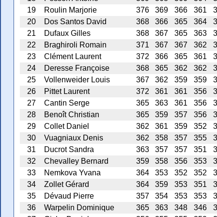
19
Roulin Marjorie
376
369
366
361
20
Dos Santos David
368
366
365
364
21
Dufaux Gilles
368
367
365
363
22
Braghiroli Romain
371
367
367
362
23
Clément Laurent
372
366
365
361
24
Deresse Françoise
368
365
362
362
25
Vollenweider Louis
367
362
359
359
26
Pittet Laurent
372
361
361
356
27
Cantin Serge
365
363
361
356
28
Benoît Christian
365
359
357
356
29
Collet Daniel
362
361
359
352
30
Vuagniaux Denis
362
358
357
355
31
Ducrot Sandra
363
357
357
351
32
Chevalley Bernard
359
358
356
353
33
Nemkova Yvana
364
353
352
352
34
Zollet Gérard
364
359
353
351
35
Dévaud Pierre
357
354
353
353
36
Warpelin Dominique
365
363
348
346