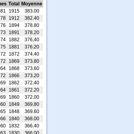
mes
Total
Moyenne
381
1915
383.00
378
1912
382.40
376
1894
378.80
373
1891
378.20
374
1882
376.40
375
1881
376.20
372
1872
374.40
372
1869
373.80
364
1868
373.60
372
1866
373.20
369
1862
372.40
364
1861
372.20
369
1860
372.00
360
1849
369.80
365
1848
369.60
366
1840
368.00
360
1832
366.40
363
1830
366.00