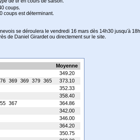
type de tir en cours de saison.
40 coups.
0 coups est déterminant.
Genevois se déroulera le vendredi 16 mars dès 14h30 jusqu'à 18h
rès de Daniel Girardet ou directement sur le site.
Moyenne
349.20
76
369
369
379
365
373.10
352.33
358.40
55
367
364.86
342.00
346.00
364.20
350.75