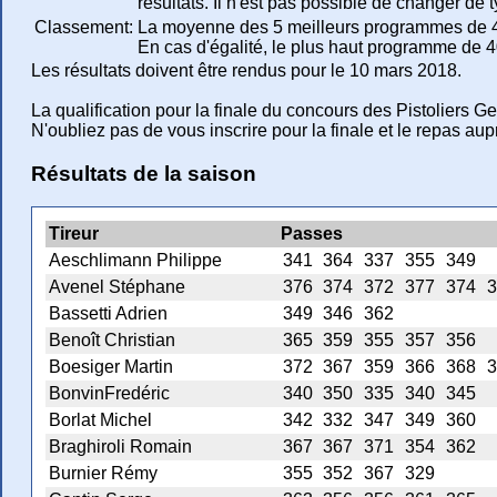
résultats. Il n'est pas possible de changer de 
Classement:
La moyenne des 5 meilleurs programmes de 
En cas d'égalité, le plus haut programme de 4
Les résultats doivent être rendus pour le 10 mars 2018.
La qualification pour la finale du concours des Pistoliers 
N'oubliez pas de vous inscrire pour la finale et le repas aup
Résultats de la saison
Tireur
Passes
Aeschlimann Philippe
341
364
337
355
349
Avenel Stéphane
376
374
372
377
374
3
Bassetti Adrien
349
346
362
Benoît Christian
365
359
355
357
356
Boesiger Martin
372
367
359
366
368
3
BonvinFredéric
340
350
335
340
345
Borlat Michel
342
332
347
349
360
Braghiroli Romain
367
367
371
354
362
Burnier Rémy
355
352
367
329