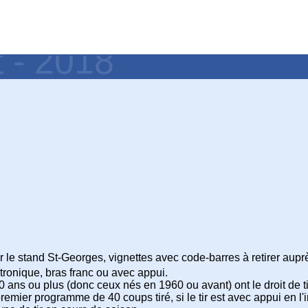
t - 2018
r le stand St-Georges, vignettes avec code-barres à retirer aupr
tronique, bras franc ou avec appui.
0 ans ou plus (donc ceux nés en 1960 ou avant) ont le droit de ti
emier programme de 40 coups tiré, si le tir est avec appui en l'i