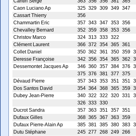
Cantin Serge
363
356
356
361
365
Caon Luciano Ap
325
329
309
349
347
Cassart Thierry
356
Chammartin Eric
357
343
347
353
356
Chevalley Bernard
352
359
358
353
356
Christov Marco
324
313
333
322
Clément Laurent
366
372
354
365
361
Collet Daniel
350
362
361
350
359
3
Deresse Françoise
342
356
354
365
362
3
Dessemontet Jacques Ap
346
360
357
384
376
3
375
376
381
377
375
Dévaud Pierre
357
343
353
351
351
3
Dos Santos David
354
364
368
365
359
3
Dubey Jean-Pierre
340
322
322
320
331
3
326
333
330
Ducrot Sandra
357
363
351
357
351
Dufaux Gilles
368
365
367
363
359
Dufaux Pierre-Alain Ap
385
381
385
380
383
3
Dutu Stéphane
245
277
268
249
266