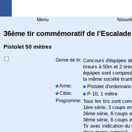
Arquebuse Genève
Menu
Nouvel
36ème tir commémoratif de l'Escalade
Pistolet 50 mètres
Genre de tir:
Concours d'équipes de
tireurs à 50m et 2 tir
équipes sont composé
la même société tiran
Arme:
Pistolet d'ordonnan
Cible:
P-10, 1 mètre
Programme:
Tous les tirs sont co
1ère série, 3 coups e
2ème série, 6 coups 
3ème série, 6 coups e
Tir avec indication du 
deux mains autorisé.