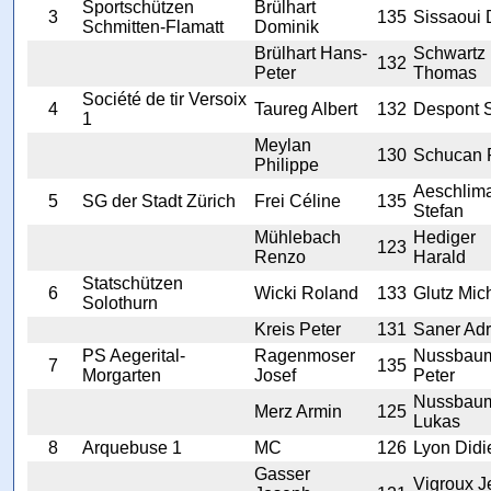
Sportschützen
Brülhart
3
135
Sissaoui 
Schmitten-Flamatt
Dominik
Brülhart Hans-
Schwartz
132
Peter
Thomas
Société de tir Versoix
4
Taureg Albert
132
Despont 
1
Meylan
130
Schucan 
Philippe
Aeschlim
5
SG der Stadt Zürich
Frei Céline
135
Stefan
Mühlebach
Hediger
123
Renzo
Harald
Statschützen
6
Wicki Roland
133
Glutz Mic
Solothurn
Kreis Peter
131
Saner Adr
PS Aegerital-
Ragenmoser
Nussbau
7
135
Morgarten
Josef
Peter
Nussbau
Merz Armin
125
Lukas
8
Arquebuse 1
MC
126
Lyon Didi
Gasser
Vigroux J