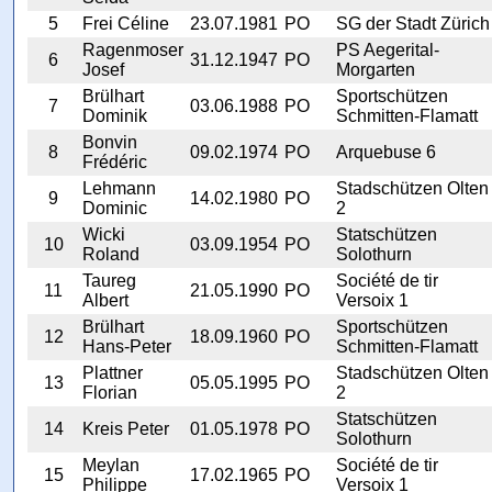
5
Frei Céline
23.07.1981
PO
SG der Stadt Zürich
Ragenmoser
PS Aegerital-
6
31.12.1947
PO
Josef
Morgarten
Brülhart
Sportschützen
7
03.06.1988
PO
Dominik
Schmitten-Flamatt
Bonvin
8
09.02.1974
PO
Arquebuse 6
Frédéric
Lehmann
Stadschützen Olten
9
14.02.1980
PO
Dominic
2
Wicki
Statschützen
10
03.09.1954
PO
Roland
Solothurn
Taureg
Société de tir
11
21.05.1990
PO
Albert
Versoix 1
Brülhart
Sportschützen
12
18.09.1960
PO
Hans-Peter
Schmitten-Flamatt
Plattner
Stadschützen Olten
13
05.05.1995
PO
Florian
2
Statschützen
14
Kreis Peter
01.05.1978
PO
Solothurn
Meylan
Société de tir
15
17.02.1965
PO
Philippe
Versoix 1