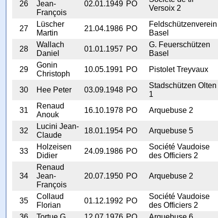
26
Jean-
02.01.1949
PO
Versoix 2
François
Lüscher
Feldschützenverein
27
21.04.1986
PO
Martin
Basel
Wallach
G. Feuerschützen
28
01.01.1957
PO
Daniel
Basel
Gonin
29
10.05.1991
PO
Pistolet Treyvaux
Christoph
Stadschützen Olten
30
Hee Peter
03.09.1948
PO
1
Renaud
31
16.10.1978
PO
Arquebuse 2
Anouk
Lucini Jean-
32
18.01.1954
PO
Arquebuse 5
Claude
Holzeisen
Société Vaudoise
33
24.09.1986
PO
Didier
des Officiers 2
Renaud
34
Jean-
20.07.1950
PO
Arquebuse 2
François
Collaud
Société Vaudoise
35
01.12.1992
PO
Florian
des Officiers 2
36
Tortue G.
12.07.1976
PO
Arquebuse 6