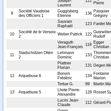
Joseph-
121
Pierre
Laurent
Société Vaudoise
Guggisberg
Pasquier
9
136
des Officiers 1
Etienne
Grégory
Sauvain
123
Fardel Mi
Raphaël
Société de tir Versoix
Gutzwiller
10
Weber Patrick
122
2
Rudolf
Veraguth
Egger
118
Jean-François
Christian
Stadschützen Olten
Lehmann
Thomme
11
133
2
Dominic
Christian
Plattner
131
Degen Mi
Florian
Bonvin
Fontaine
12
Arquebuse 6
134
Frédéric
Marion
Tortue G.
99
Martin Ma
Lhote Pierre-
13
Arquebuse 5
128
Rosset Sy
Alexandre
Lucini Jean-
112
Gérard Pi
Claude
Gonin