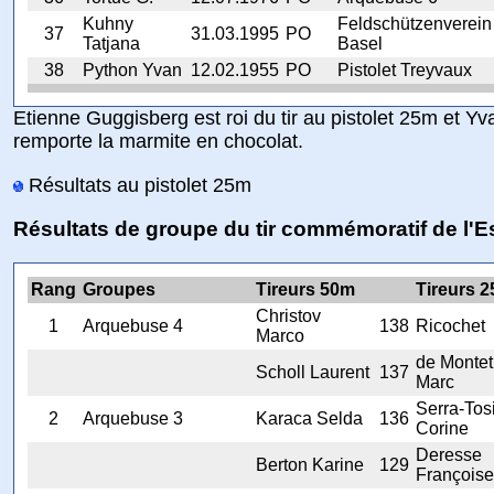
Kuhny
Feldschützenverein
37
31.03.1995
PO
Tatjana
Basel
38
Python Yvan
12.02.1955
PO
Pistolet Treyvaux
Etienne Guggisberg est roi du tir au pistolet 25m et Y
remporte la marmite en chocolat.
Résultats au pistolet 25m
Résultats de groupe du tir commémoratif de l'
Rang
Groupes
Tireurs 50m
Tireurs 
Christov
1
Arquebuse 4
138
Ricochet
Marco
de Montet
Scholl Laurent
137
Marc
Serra-Tos
2
Arquebuse 3
Karaca Selda
136
Corine
Deresse
Berton Karine
129
Françoise