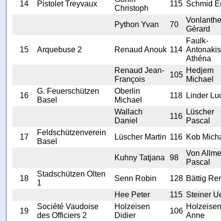
14
Pistolet Treyvaux
115
Schmid Er
Christoph
Vonlanth
Python Yvan
70
Gérard
Faulk-
15
Arquebuse 2
Renaud Anouk
114
Antonakis
Athéna
Renaud Jean-
Hedjem
105
François
Michael
G. Feuerschützen
Oberlin
16
118
Linder Lu
Basel
Michael
Wallach
Lüscher
116
Daniel
Pascal
Feldschützenverein
17
Lüscher Martin
116
Kob Mich
Basel
Von Allm
Kuhny Tatjana
98
Pascal
Stadschützen Olten
18
Senn Robin
128
Bättig Re
1
Hee Peter
115
Steiner Ue
Société Vaudoise
Holzeisen
Holzeise
19
106
des Officiers 2
Didier
Anne