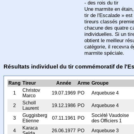
- des rois du tir
Une marmite en étain,
tir de l'Escalade » est
tireurs classés premi
chacune des quatre c
individuelles. Si un t
obtient le meilleur rés
catégorie, il recevra 
marmite spéciale.
Résultats individuel du tir commémoratif de l'E
Rang
Tireur
Année
Arme
Groupe
Christov
1
19.07.1969
PO
Arquebuse 4
Marco
Scholl
2
19.12.1986
PO
Arquebuse 4
Laurent
Guggisberg
Société Vaudoise
3
07.11.1961
PO
Etienne
des Officiers 1
Karaca
4
26.06.1977
PO
Arquebuse 3
Selda