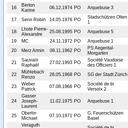
Berton
16
06.12.1974
PO
Arquebuse 3
Karine
Stadschützen Olten
17
Senn Robin
14.05.1976
PO
1
Lhote Pierre-
18
25.08.1995
PO
Arquebuse 5
Alexandre
19
MC
24.11.1972
PO
Arquebuse 1
PS Aegerital-
20
Merz Armin
08.11.1962
PO
Morgarten
Sauvain
Société Vaudoise
21
27.02.1993
PO
Raphaël
des Officiers 1
Mühlebach
22
28.05.1968
PO
SG der Stadt Zürich
Renzo
Weber
Société de tir
23
07.08.1966
PO
Patrick
Versoix 2
Gasser
24
Joseph-
11.02.1975
PO
Arquebuse 1
Laurent
Oberlin
G. Feuerschützen
25
07.10.1971
PO
Michael
Basel
Veraguth
Société de tir