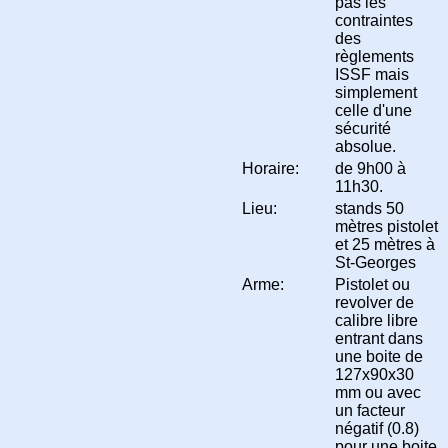
pas les
contraintes
des
règlements
ISSF mais
simplement
celle d'une
sécurité
absolue.
Horaire:
de 9h00 à
11h30.
Lieu:
stands 50
mètres pistolet
et 25 mètres à
St-Georges
Arme:
Pistolet ou
revolver de
calibre libre
entrant dans
une boite de
127x90x30
mm ou avec
un facteur
négatif (0.8)
pour une boite