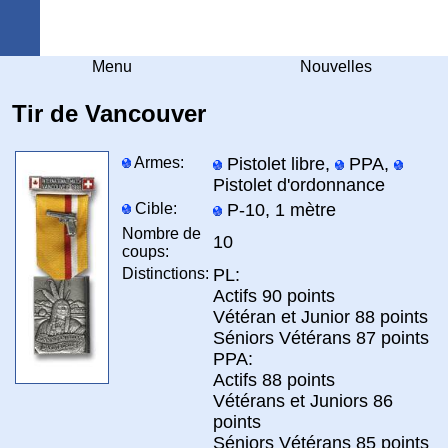
Arquebuse Genève
Menu
Nouvelles
Tir de Vancouver
Armes:
Pistolet libre,
PPA,
Pistolet d'ordonnance
Cible:
P-10, 1 mètre
Nombre de
10
coups:
Distinctions:
PL:
Actifs 90 points
Vétéran et Junior 88 points
Séniors Vétérans 87 points
PPA:
Actifs 88 points
Vétérans et Juniors 86
points
Séniors Vétérans 85 points