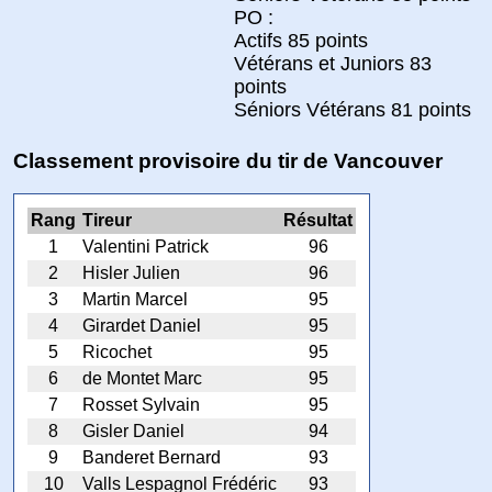
PO :
Actifs 85 points
Vétérans et Juniors 83
points
Séniors Vétérans 81 points
Classement provisoire du tir de Vancouver
Rang
Tireur
Résultat
1
Valentini Patrick
96
2
Hisler Julien
96
3
Martin Marcel
95
4
Girardet Daniel
95
5
Ricochet
95
6
de Montet Marc
95
7
Rosset Sylvain
95
8
Gisler Daniel
94
9
Banderet Bernard
93
10
Valls Lespagnol Frédéric
93