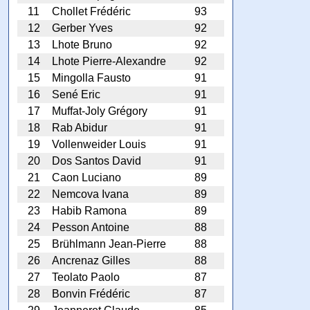
11
Chollet Frédéric
93
12
Gerber Yves
92
13
Lhote Bruno
92
14
Lhote Pierre-Alexandre
92
15
Mingolla Fausto
91
16
Sené Eric
91
17
Muffat-Joly Grégory
91
18
Rab Abidur
91
19
Vollenweider Louis
91
20
Dos Santos David
91
21
Caon Luciano
89
22
Nemcova Ivana
89
23
Habib Ramona
89
24
Pesson Antoine
88
25
Brühlmann Jean-Pierre
88
26
Ancrenaz Gilles
88
27
Teolato Paolo
87
28
Bonvin Frédéric
87