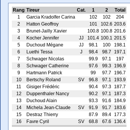
Rang
Tireur
Cat.
1
2
Total
1
Garcia Kradolfer Carina
102
102
204
2
Hatton Geoffroy
101
102.6
203.6
3
Brunet-Jailly Xavier
100.8
100.8
201.6
4
Kocher Jennifer
JJ
101.4
100.1
201.5
5
Duchoud Mégane
JJ
98.1
100
198.1
6
Luethi Tessa
J
98.4
98.7
197.1
7
Schwager Nicolas
99.9
97.1
197
8
Schwager Catherine
97.6
99.3
196.9
9
Hartmann Patrick
99
97.7
196.7
10
Bertschy Roland
SV
96.8
97.1
193.9
11
Gisiger Frédéric
90.4
97.3
187.7
12
Duppenthaler Nancy
90.2
97.1
187.3
13
Duchoud Alain
93.3
91.6
184.9
14
Michela Jean-Claude
SV
91.9
91.7
183.6
15
Destraz Thierry
87.9
89.4
177.3
16
Favre Cyril
SV
68.8
67.6
136.4