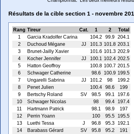
Championnat:
Les deux meilleurs résul
Résultats de la cible section 1 - novembre 20
Rang
Tireur
Cat.
1
2
Total
1
Garcia Kradolfer Carina
104.2
99.9
204.1
2
Duchoud Mégane
JJ
101.3
101.8
203.1
3
Brunet-Jailly Xavier
101.6
101.3
202.9
4
Kocher Jennifer
JJ
100.1
102.4
202.5
5
Hatton Geoffroy
100.8
100.7
201.5
6
Schwager Catherine
98.6
100.9
199.5
7
Ungarelli Sabrina
JJ
101.2
98
199.2
8
Penet Julien
100.4
98.6
199
9
Bertschy Roland
SV
98.5
99.1
197.6
10
Schwager Nicolas
98
99.4
197.4
11
Hartmann Patrick
98.1
98.9
197
12
Perrin Yoann
100
95.5
195.5
13
Luethi Tessa
J
96.8
95.3
192.1
14
Barabass Gérard
SV
95.8
95.2
191