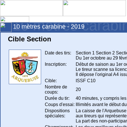
10 mètres carabi
10 mètres carabine - 2019
Cible Section
Date des tirs:
Section 1 Section 2 Sectio
Du 1er octobre au 29 févr
Inscription:
Début de saison au 1er o
Le tireur scanne sa licen
Il dépose l'original A4 is
Cible:
ISSF C10
Nombre de
20
coups:
Durée du tir:
40 minutes, y compris les
Coups d'essai:
Illimités avant le début 
Dispositions
La caisse de l'Arquebuse v
spéciales:
aux tireurs qui représente
La part des non-participa