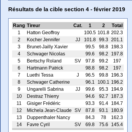
Résultats de la cible section 4 - février 2019
Rang
Tireur
Cat.
1
2
Total
1
Hatton Geoffroy
100.5
101.8
202.3
2
Kocher Jennifer
JJ
101.8
99.3
201.1
3
Brunet-Jailly Xavier
99.5
98.8
198.3
4
Schwager Nicolas
99.6
98.2
197.8
5
Bertschy Roland
SV
97.8
99.2
197
6
Hartmann Patrick
98.8
98.2
197
7
Luethi Tessa
J
96.5
99.8
196.3
8
Schwager Catherine
96.1
100.1
196.2
9
Ungarelli Sabrina
JJ
99.6
95.3
194.9
10
Destraz Thierry
94.6
92.7
187.3
11
Gisiger Frédéric
93.3
91.4
184.7
12
Michela Jean-Claude
SV
87.8
93.1
180.9
13
Duppenthaler Nancy
84.3
78
162.3
14
Favre Cyril
SV
69.8
75.6
145.4