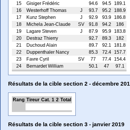
15
Gisiger Frédéric
94.6
94.5
189.1
16
Westerhoff Thomas
J
93.7
95.2
188.9
17
Kunz Stephen
J
92.9
93.9
186.8
18
Michela Jean-Claude
SV
91.8
94.2
186
19
Lagare Steven
J
87.9
95.9
183.8
20
Destraz Thierry
92.7
89.3
182
21
Duchoud Alain
89.7
92.1
181.8
22
Duppenthaler Nancy
85.3
72.4
157.7
23
Favre Cyril
SV
77
77.4
154.4
24
Bernardet William
50.1
47
97.1
Résultats de la cible section 2 - décembre 20
Rang
Tireur
Cat.
1
2
Total
Résultats de la cible section 3 - janvier 2019