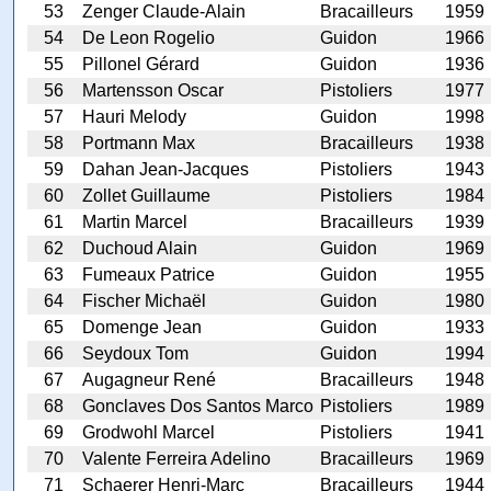
53
Zenger Claude-Alain
Bracailleurs
1959
54
De Leon Rogelio
Guidon
1966
55
Pillonel Gérard
Guidon
1936
56
Martensson Oscar
Pistoliers
1977
57
Hauri Melody
Guidon
1998
58
Portmann Max
Bracailleurs
1938
59
Dahan Jean-Jacques
Pistoliers
1943
60
Zollet Guillaume
Pistoliers
1984
61
Martin Marcel
Bracailleurs
1939
62
Duchoud Alain
Guidon
1969
63
Fumeaux Patrice
Guidon
1955
64
Fischer Michaël
Guidon
1980
65
Domenge Jean
Guidon
1933
66
Seydoux Tom
Guidon
1994
67
Augagneur René
Bracailleurs
1948
68
Gonclaves Dos Santos Marco
Pistoliers
1989
69
Grodwohl Marcel
Pistoliers
1941
70
Valente Ferreira Adelino
Bracailleurs
1969
71
Schaerer Henri-Marc
Bracailleurs
1944