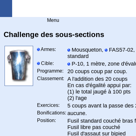
Arquebuse Genève
Menu
Challenge des sous-sections
Armes:
Mousqueton,
FAS57-02
standard
Cible:
P-10, 1 mètre, zone d'éval
Programme:
20 coups coup par coup.
Classement:
A l'addition des 20 coups
En cas d'égalité appui par:
(1) le total jaugé à 100 pts
(2) l'age
Exercices:
5 coups avant la passe des 
Bonifications:
aucune.
Position:
Fusil standard couché bras 
Fusil libre pas couché
Fusil d'assaut sur bipied