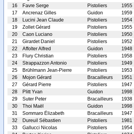
16
Favre Serge
Pistoliers
1955
17
Ancrenaz Gilles
Guidon
1959
18
Lucini Jean Claude
Pistoliers
1954
19
Zollet Gérard
Pistoliers
1955
20
Caon Luciano
Pistoliers
1950
21
Girardet Daniel
Pistoliers
1952
22
Affolter Alfred
Guidon
1948
23
Flury Christian
Pistoliers
1958
24
Strappazzon Antonio
Pistoliers
1949
25
Brühlmann Jean-Pierre
Pistoliers
1953
26
Mojon Gérard
Bracailleurs
1951
27
Gérard Pierre
Pistoliers
1947
28
Plitt Yvan
Guidon
1998
29
Suter Peter
Bracailleurs
1938
30
Thoi Maël
Guidon
1998
31
Sommaro Élizabeth
Bracailleurs
1947
32
Dureuil Sébastien
Pistoliers
1981
33
Gallucci Nicolas
Pistoliers
1954