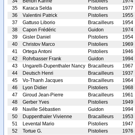
34
Berton Karine
Pistoliers
1974
35
Karaca Selda
Pistoliers
1977
36
Valentini Patrick
Pistoliers
1955
37
Gattuso Liborio
Bracailleurs
1954
38
Capon Frédéric
Guidon
1974
39
Gisler Daniel
Pistoliers
1954
40
Christov Marco
Pistoliers
1969
41
Ortega Antoni
Pistoliers
1946
42
Rohrbasser Frank
Guidon
1994
43
Ungarelli-Dupenthaler Nancy
Bracailleurs
1967
44
Deutsch Henri
Bracailleurs
1937
45
Vo-Thanh Jacques
Bracailleurs
1964
46
Lyon Didier
Pistoliers
1968
47
Giroud Jean-Pierre
Bracailleurs
1961
48
Gerber Yves
Pistoliers
1949
49
Naville Sébastien
Guidon
1994
50
Duppenthaler Vivienne
Bracailleurs
1953
51
Levental Mario
Pistoliers
1947
52
Tortue G.
Pistoliers
1976