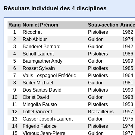
Résultats individuel des 4 disciplines
Rang
Nom et Prénom
Sous-section
Anné
1
Ricochet
Pistoliers
1962
2
Rab Abidur
Guidon
1974
3
Banderet Bernard
Guidon
1942
4
Scholl Laurent
Pistoliers
1986
5
Baumgartner Andy
Guidon
1999
6
Rosset Sylvain
Pistoliers
1985
7
Valls Lespagnol Frédéric
Pistoliers
1964
8
Seiler Michael
Guidon
1981
9
Dos Santos David
Pistoliers
1990
10
Obrist David
Guidon
1993
11
Mingolla Fausto
Pistoliers
1953
12
Löffel Vincent
Bracailleurs
1957
13
Gasser Joseph-Laurent
Guidon
1975
14
Frigerio Fabrice
Pistoliers
1974
15
Vigroux Jean-Pierre
Guidon
1977