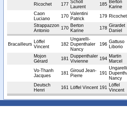
Scholl
Berton
Ricochet
177
185
Laurent
Karine
Caon
Valentini
170
179
Ricochet
Luciano
Patrick
Strappazzon
Berton
Girardet
170
178
Antonio
Karine
Daniel
Ungarelli-
Löffel
Gattuso
Bracailleurs
182
Dupenthaler
196
Vincent
Liborio
Nancy
Mojon
Duppenthaler
Martin
181
194
Gérard
Vivienne
Marcel
Ungarelli
Vo-Thanh
Giroud Jean-
181
191
Dupentha
Jacques
Pierre
Nancy
Deutsch
Löffel
161
Löffel Vincent
191
Henri
Vincent