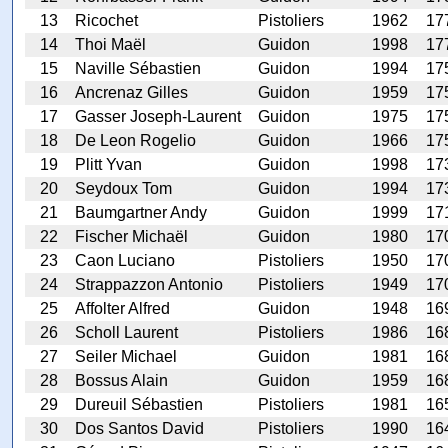
13
Ricochet
Pistoliers
1962
17
14
Thoi Maël
Guidon
1998
17
15
Naville Sébastien
Guidon
1994
17
16
Ancrenaz Gilles
Guidon
1959
17
17
Gasser Joseph-Laurent
Guidon
1975
17
18
De Leon Rogelio
Guidon
1966
17
19
Plitt Yvan
Guidon
1998
17
20
Seydoux Tom
Guidon
1994
17
21
Baumgartner Andy
Guidon
1999
17
22
Fischer Michaël
Guidon
1980
17
23
Caon Luciano
Pistoliers
1950
17
24
Strappazzon Antonio
Pistoliers
1949
17
25
Affolter Alfred
Guidon
1948
16
26
Scholl Laurent
Pistoliers
1986
16
27
Seiler Michael
Guidon
1981
16
28
Bossus Alain
Guidon
1959
16
29
Dureuil Sébastien
Pistoliers
1981
16
30
Dos Santos David
Pistoliers
1990
16