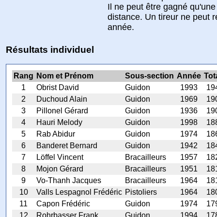
Il ne peut être gagné qu'une
distance. Un tireur ne peut 
année.
Résultats individuel
Rang
Nom et Prénom
Sous-section
Année
Tot
1
Obrist David
Guidon
1993
19
2
Duchoud Alain
Guidon
1969
19
3
Pillonel Gérard
Guidon
1936
19
4
Hauri Melody
Guidon
1998
18
5
Rab Abidur
Guidon
1974
18
6
Banderet Bernard
Guidon
1942
18
7
Löffel Vincent
Bracailleurs
1957
18
8
Mojon Gérard
Bracailleurs
1951
18
9
Vo-Thanh Jacques
Bracailleurs
1964
18
10
Valls Lespagnol Frédéric
Pistoliers
1964
18
11
Capon Frédéric
Guidon
1974
17
12
Rohrbasser Frank
Guidon
1994
17