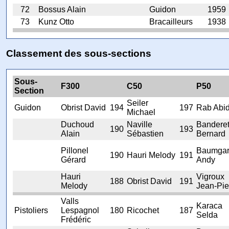
72
Bossus Alain
Guidon
1959
73
Kunz Otto
Bracailleurs
1938
Classement des sous-sections
Sous-
F300
C50
P50
Section
Seiler
Guidon
Obrist David
194
197
Rab Abid
Michael
Duchoud
Naville
Bandere
190
193
Alain
Sébastien
Bernard
Pillonel
Baumgar
190
Hauri Melody
191
Gérard
Andy
Hauri
Vigroux
188
Obrist David
191
Melody
Jean-Pie
Valls
Karaca
Pistoliers
Lespagnol
180
Ricochet
187
Selda
Frédéric