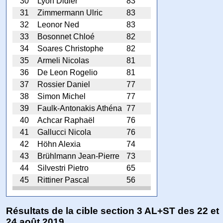
30
Lyon Didier
83
31
Zimmermann Ulric
83
32
Leonor Ned
83
33
Bosonnet Chloé
82
34
Soares Christophe
82
35
Armeli Nicolas
81
36
De Leon Rogelio
81
37
Rossier Daniel
77
38
Simon Michel
77
39
Faulk-Antonakis Athéna
77
40
Achcar Raphaël
76
41
Gallucci Nicola
76
42
Höhn Alexia
74
43
Brühlmann Jean-Pierre
73
44
Silvestri Pietro
65
45
Rittiner Pascal
56
Résultats de la cible section 3 AL+ST des 22 et
24 août 2019