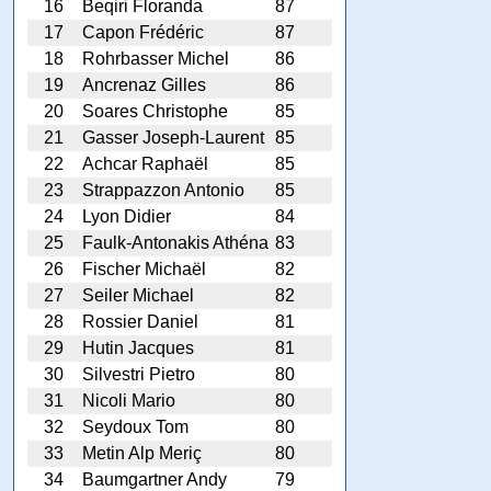
16
Beqiri Floranda
87
17
Capon Frédéric
87
18
Rohrbasser Michel
86
19
Ancrenaz Gilles
86
20
Soares Christophe
85
21
Gasser Joseph-Laurent
85
22
Achcar Raphaël
85
23
Strappazzon Antonio
85
24
Lyon Didier
84
25
Faulk-Antonakis Athéna
83
26
Fischer Michaël
82
27
Seiler Michael
82
28
Rossier Daniel
81
29
Hutin Jacques
81
30
Silvestri Pietro
80
31
Nicoli Mario
80
32
Seydoux Tom
80
33
Metin Alp Meriç
80
34
Baumgartner Andy
79