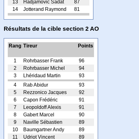
13
Hadjamovic Sadat
87
14
Jotterand Raymond
81
Résultats de la cible section 2 AO
Rang
Tireur
Points
1
Rohrbasser Frank
96
2
Rohrbasser Michel
94
3
Lhéridaud Martin
93
4
Rab Abidur
93
5
Rezzonico Jacques
92
6
Capon Frédéric
91
7
Leopoldoff Alexis
91
8
Gabert Marcel
90
9
Naville Sébastien
89
10
Baumgartner Andy
89
11
Udriot Vincent
89