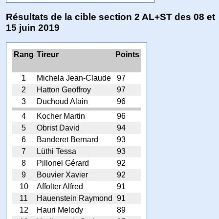
Résultats de la cible section 2 AL+ST des 08 et
15 juin 2019
Rang
Tireur
Points
1
Michela Jean-Claude
97
2
Hatton Geoffroy
97
3
Duchoud Alain
96
4
Kocher Martin
96
5
Obrist David
94
6
Banderet Bernard
93
7
Lüthi Tessa
93
8
Pillonel Gérard
92
9
Bouvier Xavier
92
10
Affolter Alfred
91
11
Hauenstein Raymond
91
12
Hauri Melody
89