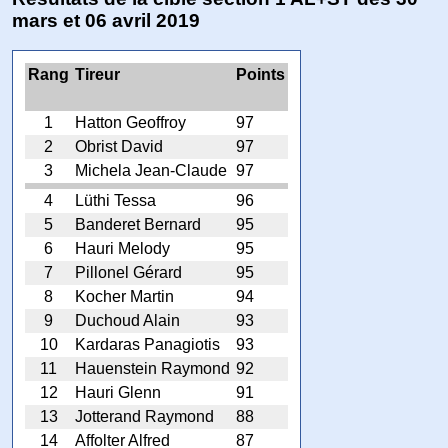
mars et 06 avril 2019
Rang
Tireur
Points
1
Hatton Geoffroy
97
2
Obrist David
97
3
Michela Jean-Claude
97
4
Lüthi Tessa
96
5
Banderet Bernard
95
6
Hauri Melody
95
7
Pillonel Gérard
95
8
Kocher Martin
94
9
Duchoud Alain
93
10
Kardaras Panagiotis
93
11
Hauenstein Raymond
92
12
Hauri Glenn
91
13
Jotterand Raymond
88
14
Affolter Alfred
87