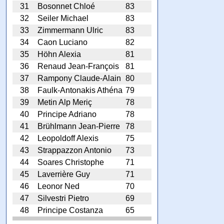
31
Bosonnet Chloé
83
32
Seiler Michael
83
33
Zimmermann Ulric
83
34
Caon Luciano
82
35
Höhn Alexia
81
36
Renaud Jean-François
81
37
Rampony Claude-Alain
80
38
Faulk-Antonakis Athéna
79
39
Metin Alp Meriç
78
40
Principe Adriano
78
41
Brühlmann Jean-Pierre
78
42
Leopoldoff Alexis
75
43
Strappazzon Antonio
73
44
Soares Christophe
71
45
Laverrière Guy
71
46
Leonor Ned
70
47
Silvestri Pietro
69
48
Principe Costanza
65