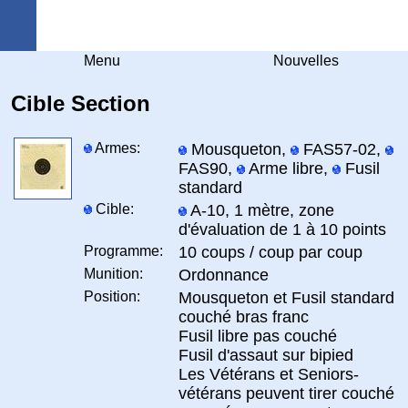
Arquebuse Genève
Menu
Nouvelles
Cible Section
Armes:
Mousqueton,
FAS57-02,
FAS90,
Arme libre,
Fusil
standard
Cible:
A-10, 1 mètre, zone
d'évaluation de 1 à 10 points
Programme:
10 coups / coup par coup
Munition:
Ordonnance
Position:
Mousqueton et Fusil standard
couché bras franc
Fusil libre pas couché
Fusil d'assaut sur bipied
Les Vétérans et Seniors-
vétérans peuvent tirer couché