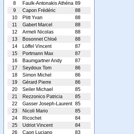
8
Faulk-Antonakis Athéna
89
9
Capon Frédéric
88
10
Plitt Yvan
88
11
Gabert Marcel
88
12
Armeli Nicolas
88
13
Bosonnet Chloé
88
14
Löffel Vincent
87
15
Portmann Max
87
16
Baumgartner Andy
87
17
Seydoux Tom
86
18
Simon Michel
86
19
Gérard Pierre
86
20
Seiler Michael
85
21
Rezzonico Patricia
85
22
Gasser Joseph-Laurent
85
23
Nicoli Mario
85
24
Ricochet
84
25
Udriot Vincent
84
26
Caon Luciano
83