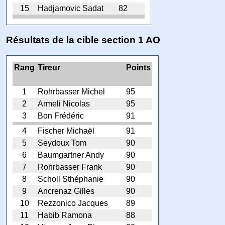
15
Hadjamovic Sadat
82
Résultats de la cible section 1 AO
Rang
Tireur
Points
1
Rohrbasser Michel
95
2
Armeli Nicolas
95
3
Bon Frédéric
91
4
Fischer Michaël
91
5
Seydoux Tom
90
6
Baumgartner Andy
90
7
Rohrbasser Frank
90
8
Scholl Sthéphanie
90
9
Ancrenaz Gilles
90
10
Rezzonico Jacques
89
11
Habib Ramona
88