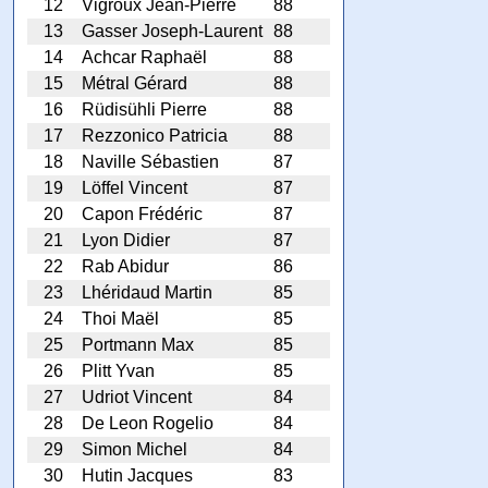
12
Vigroux Jean-Pierre
88
13
Gasser Joseph-Laurent
88
14
Achcar Raphaël
88
15
Métral Gérard
88
16
Rüdisühli Pierre
88
17
Rezzonico Patricia
88
18
Naville Sébastien
87
19
Löffel Vincent
87
20
Capon Frédéric
87
21
Lyon Didier
87
22
Rab Abidur
86
23
Lhéridaud Martin
85
24
Thoi Maël
85
25
Portmann Max
85
26
Plitt Yvan
85
27
Udriot Vincent
84
28
De Leon Rogelio
84
29
Simon Michel
84
30
Hutin Jacques
83