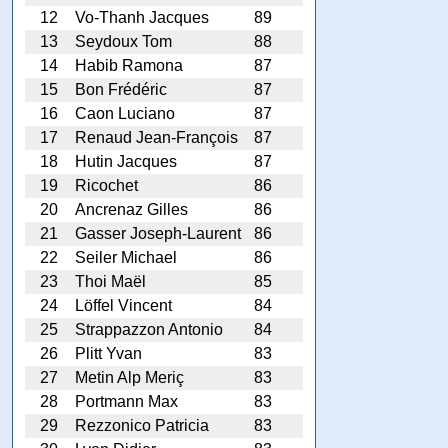
12
Vo-Thanh Jacques
89
13
Seydoux Tom
88
14
Habib Ramona
87
15
Bon Frédéric
87
16
Caon Luciano
87
17
Renaud Jean-François
87
18
Hutin Jacques
87
19
Ricochet
86
20
Ancrenaz Gilles
86
21
Gasser Joseph-Laurent
86
22
Seiler Michael
86
23
Thoi Maël
85
24
Löffel Vincent
84
25
Strappazzon Antonio
84
26
Plitt Yvan
83
27
Metin Alp Meriç
83
28
Portmann Max
83
29
Rezzonico Patricia
83