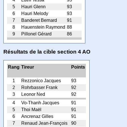
5
Hauri Glenn
93
6
Hauri Melody
93
7
Banderet Bernard
91
8
Hauenstein Raymond
88
9
Pillonel Gérard
86
Résultats de la cible section 4 AO
Rang
Tireur
Points
1
Rezzonico Jacques
93
2
Rohrbasser Frank
92
3
Leonor Ned
92
4
Vo-Thanh Jacques
91
5
Thoi Maël
91
6
Ancrenaz Gilles
91
7
Renaud Jean-François
90