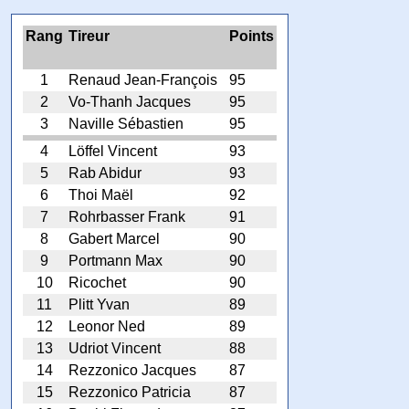
Rang
Tireur
Points
1
Renaud Jean-François
95
2
Vo-Thanh Jacques
95
3
Naville Sébastien
95
4
Löffel Vincent
93
5
Rab Abidur
93
6
Thoi Maël
92
7
Rohrbasser Frank
91
8
Gabert Marcel
90
9
Portmann Max
90
10
Ricochet
90
11
Plitt Yvan
89
12
Leonor Ned
89
13
Udriot Vincent
88
14
Rezzonico Jacques
87
15
Rezzonico Patricia
87