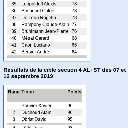
35
Leopoldoff Alexis
78
36
Bosonnet Chloé
78
37
De Leon Rogelio
78
38
Rampony Claude-Alain
77
39
Brühlmann Jean-Pierre
76
40
Métral Gérard
68
41
Caon Luciano
66
42
Bersier André
64
Résultats de la cible section 4 AL+ST des 07 et
12 septembre 2019
Rang
Tireur
Points
1
Bouvier Xavier
96
2
Duchoud Alain
96
3
Obrist David
95
4
Lüthi Tessa
93