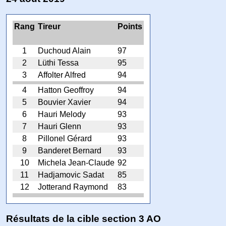
Rang
Tireur
Points
1
Duchoud Alain
97
2
Lüthi Tessa
95
3
Affolter Alfred
94
4
Hatton Geoffroy
94
5
Bouvier Xavier
94
6
Hauri Melody
93
7
Hauri Glenn
93
8
Pillonel Gérard
93
9
Banderet Bernard
93
10
Michela Jean-Claude
92
11
Hadjamovic Sadat
85
12
Jotterand Raymond
83
Résultats de la cible section 3 AO