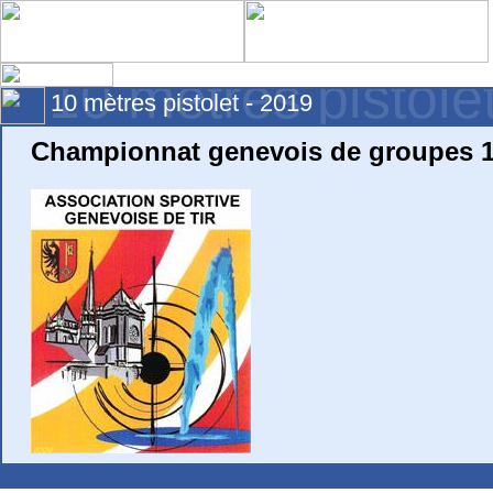
10 mètres pistole
10 mètres pistolet - 2019
Championnat genevois de groupes 1