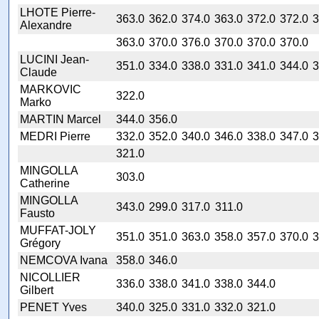
LHOTE Pierre-
363.0
362.0
374.0
363.0
372.0
372.0
3
Alexandre
363.0
370.0
376.0
370.0
370.0
370.0
LUCINI Jean-
351.0
334.0
338.0
331.0
341.0
344.0
3
Claude
MARKOVIC
322.0
Marko
MARTIN Marcel
344.0
356.0
MEDRI Pierre
332.0
352.0
340.0
346.0
338.0
347.0
3
321.0
MINGOLLA
303.0
Catherine
MINGOLLA
343.0
299.0
317.0
311.0
Fausto
MUFFAT-JOLY
351.0
351.0
363.0
358.0
357.0
370.0
3
Grégory
NEMCOVA Ivana
358.0
346.0
NICOLLIER
336.0
338.0
341.0
338.0
344.0
Gilbert
PENET Yves
340.0
325.0
331.0
332.0
321.0