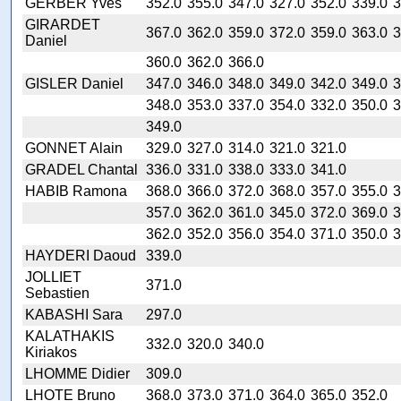
GERBER Yves
352.0
355.0
347.0
327.0
352.0
339.0
3
GIRARDET
367.0
362.0
359.0
372.0
359.0
363.0
3
Daniel
360.0
362.0
366.0
GISLER Daniel
347.0
346.0
348.0
349.0
342.0
349.0
3
348.0
353.0
337.0
354.0
332.0
350.0
3
349.0
GONNET Alain
329.0
327.0
314.0
321.0
321.0
GRADEL Chantal
336.0
331.0
338.0
333.0
341.0
HABIB Ramona
368.0
366.0
372.0
368.0
357.0
355.0
3
357.0
362.0
361.0
345.0
372.0
369.0
3
362.0
352.0
356.0
354.0
371.0
350.0
3
HAYDERI Daoud
339.0
JOLLIET
371.0
Sebastien
KABASHI Sara
297.0
KALATHAKIS
332.0
320.0
340.0
Kiriakos
LHOMME Didier
309.0
LHOTE Bruno
368.0
373.0
371.0
364.0
365.0
352.0