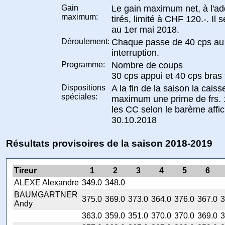
Gain
Le gain maximum net, à l'ad
maximum:
tirés, limité à CHF 120.-. Il 
au 1er mai 2018.
Déroulement:
Chaque passe de 40 cps au 0,
interruption.
Programme:
Nombre de coups
30 cps appui et 40 cps bras 
Dispositions
A la fin de la saison la cais
spéciales:
maximum une prime de frs. 
les CC selon le barème affic
30.10.2018
Résultats provisoires de la saison 2018-2019
Tireur
1
2
3
4
5
6
ALEXE Alexandre
349.0
348.0
BAUMGARTNER
375.0
369.0
373.0
364.0
376.0
367.0
3
Andy
363.0
359.0
351.0
370.0
370.0
369.0
3