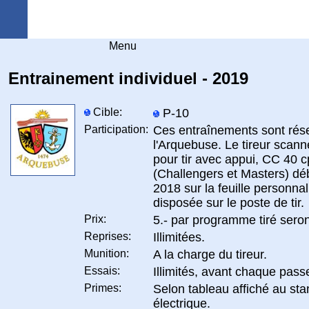
Arquebuse Genève
Menu
Entrainement individuel - 2019
Cible:
P-10
Participation:
Ces entraînements sont ré
l'Arquebuse. Le tireur scann
pour tir avec appui, CC 40 cp
(Challengers et Masters) dé
2018 sur la feuille personna
disposée sur le poste de tir.
Prix:
5.- par programme tiré seron
Reprises:
Illimitées.
Munition:
A la charge du tireur.
Essais:
Illimités, avant chaque pass
Primes:
Selon tableau affiché au sta
électrique.