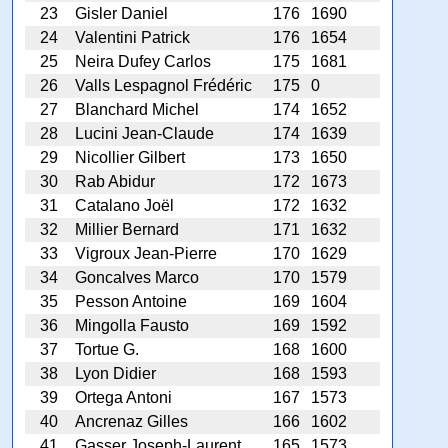
23
Gisler Daniel
176
1690
24
Valentini Patrick
176
1654
25
Neira Dufey Carlos
175
1681
26
Valls Lespagnol Frédéric
175
0
27
Blanchard Michel
174
1652
28
Lucini Jean-Claude
174
1639
29
Nicollier Gilbert
173
1650
30
Rab Abidur
172
1673
31
Catalano Joël
172
1632
32
Millier Bernard
171
1632
33
Vigroux Jean-Pierre
170
1629
34
Goncalves Marco
170
1579
35
Pesson Antoine
169
1604
36
Mingolla Fausto
169
1592
37
Tortue G.
168
1600
38
Lyon Didier
168
1593
39
Ortega Antoni
167
1573
40
Ancrenaz Gilles
166
1602
41
Gasser Joseph-Laurent
165
1573