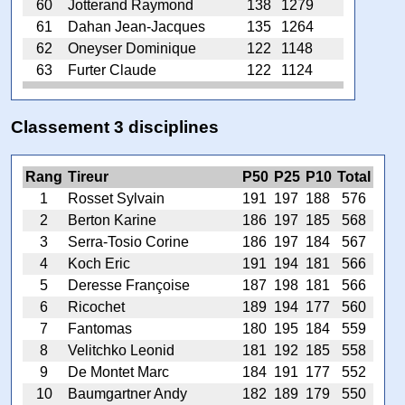
60
Jotterand Raymond
138
1279
61
Dahan Jean-Jacques
135
1264
62
Oneyser Dominique
122
1148
63
Furter Claude
122
1124
Classement 3 disciplines
Rang
Tireur
P50
P25
P10
Total
1
Rosset Sylvain
191
197
188
576
2
Berton Karine
186
197
185
568
3
Serra-Tosio Corine
186
197
184
567
4
Koch Eric
191
194
181
566
5
Deresse Françoise
187
198
181
566
6
Ricochet
189
194
177
560
7
Fantomas
180
195
184
559
8
Velitchko Leonid
181
192
185
558
9
De Montet Marc
184
191
177
552
10
Baumgartner Andy
182
189
179
550