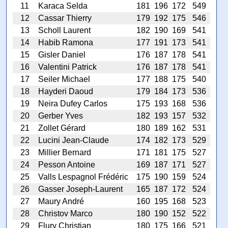
11
Karaca Selda
181
196
172
549
12
Cassar Thierry
179
192
175
546
13
Scholl Laurent
182
190
169
541
14
Habib Ramona
177
191
173
541
15
Gisler Daniel
176
187
178
541
16
Valentini Patrick
176
187
178
541
17
Seiler Michael
177
188
175
540
18
Hayderi Daoud
179
184
173
536
19
Neira Dufey Carlos
175
193
168
536
20
Gerber Yves
182
193
157
532
21
Zollet Gérard
180
189
162
531
22
Lucini Jean-Claude
174
182
173
529
23
Millier Bernard
171
181
175
527
24
Pesson Antoine
169
187
171
527
25
Valls Lespagnol Frédéric
175
190
159
524
26
Gasser Joseph-Laurent
165
187
172
524
27
Maury André
160
195
168
523
28
Christov Marco
180
190
152
522
29
Flury Christian
180
175
166
521