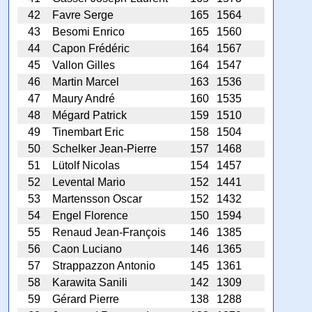
42
Favre Serge
165
1564
43
Besomi Enrico
165
1560
44
Capon Frédéric
164
1567
45
Vallon Gilles
164
1547
46
Martin Marcel
163
1536
47
Maury André
160
1535
48
Mégard Patrick
159
1510
49
Tinembart Eric
158
1504
50
Schelker Jean-Pierre
157
1468
51
Lütolf Nicolas
154
1457
52
Levental Mario
152
1441
53
Martensson Oscar
152
1432
54
Engel Florence
150
1594
55
Renaud Jean-François
146
1385
56
Caon Luciano
146
1365
57
Strappazzon Antonio
145
1361
58
Karawita Sanili
142
1309
59
Gérard Pierre
138
1288