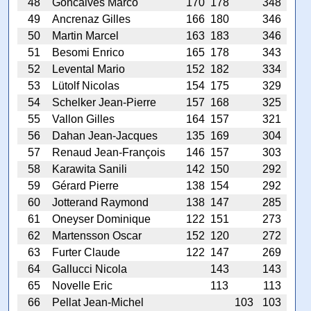
48
Goncalves Marco
170
178
348
49
Ancrenaz Gilles
166
180
346
50
Martin Marcel
163
183
346
51
Besomi Enrico
165
178
343
52
Levental Mario
152
182
334
53
Lütolf Nicolas
154
175
329
54
Schelker Jean-Pierre
157
168
325
55
Vallon Gilles
164
157
321
56
Dahan Jean-Jacques
135
169
304
57
Renaud Jean-François
146
157
303
58
Karawita Sanili
142
150
292
59
Gérard Pierre
138
154
292
60
Jotterand Raymond
138
147
285
61
Oneyser Dominique
122
151
273
62
Martensson Oscar
152
120
272
63
Furter Claude
122
147
269
64
Gallucci Nicola
143
143
65
Novelle Eric
113
113
66
Pellat Jean-Michel
103
103