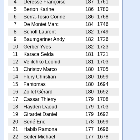
4
Deresse Françoise
187
1761
5
Berton Karine
186
1780
6
Serra-Tosio Corine
186
1768
7
De Montet Marc
184
1746
8
Scholl Laurent
182
1749
9
Baumgartner Andy
182
1726
10
Gerber Yves
182
1723
11
Karaca Selda
181
1721
12
Velitchko Leonid
181
1703
13
Christov Marco
180
1705
14
Flury Christian
180
1699
15
Fantomas
180
1694
16
Zollet Gérard
180
1692
17
Cassar Thierry
179
1708
18
Hayderi Daoud
179
1703
19
Girardet Daniel
179
1692
20
Sené Eric
178
1699
21
Habib Ramona
177
1696
22
Seiler Michael
177
1678