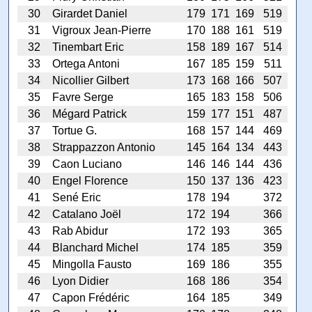
30
Girardet Daniel
179
171
169
519
31
Vigroux Jean-Pierre
170
188
161
519
32
Tinembart Eric
158
189
167
514
33
Ortega Antoni
167
185
159
511
34
Nicollier Gilbert
173
168
166
507
35
Favre Serge
165
183
158
506
36
Mégard Patrick
159
177
151
487
37
Tortue G.
168
157
144
469
38
Strappazzon Antonio
145
164
134
443
39
Caon Luciano
146
146
144
436
40
Engel Florence
150
137
136
423
41
Sené Eric
178
194
372
42
Catalano Joël
172
194
366
43
Rab Abidur
172
193
365
44
Blanchard Michel
174
185
359
45
Mingolla Fausto
169
186
355
46
Lyon Didier
168
186
354
47
Capon Frédéric
164
185
349