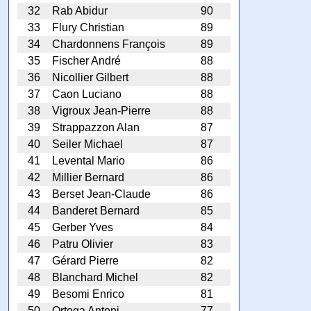
32
Rab Abidur
90
33
Flury Christian
89
34
Chardonnens François
89
35
Fischer André
88
36
Nicollier Gilbert
88
37
Caon Luciano
88
38
Vigroux Jean-Pierre
88
39
Strappazzon Alan
87
40
Seiler Michael
87
41
Levental Mario
86
42
Millier Bernard
86
43
Berset Jean-Claude
86
44
Banderet Bernard
85
45
Gerber Yves
84
46
Patru Olivier
83
47
Gérard Pierre
82
48
Blanchard Michel
82
49
Besomi Enrico
81
50
Ortega Antoni
77