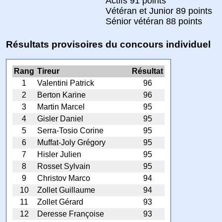
Actifs 91 points
Vétéran et Junior 89 points
Sénior vétéran 88 points
Résultats provisoires du concours individuel
Rang
Tireur
Résultat
1
Valentini Patrick
96
2
Berton Karine
96
3
Martin Marcel
95
4
Gisler Daniel
95
5
Serra-Tosio Corine
95
6
Muffat-Joly Grégory
95
7
Hisler Julien
95
8
Rosset Sylvain
95
9
Christov Marco
94
10
Zollet Guillaume
94
11
Zollet Gérard
93
12
Deresse Françoise
93