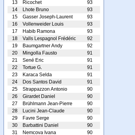
13
Ricochet
93
14
Lhote Bruno
93
15
Gasser Joseph-Laurent
93
16
Vollenweider Louis
93
17
Habib Ramona
93
18
Valls Lespagnol Frédéric
92
19
Baumgartner Andy
92
20
Mingolla Fausto
91
21
Sené Eric
91
22
Tortue G.
91
23
Karaca Selda
91
24
Dos Santos David
91
25
Strappazzon Antonio
90
26
Girardet Daniel
90
27
Brühlmann Jean-Pierre
90
28
Lucini Jean-Claude
90
29
Favre Serge
90
30
Barbattini Daniel
90
31
Nemcova Ivana
90