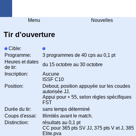
Arquebuse Genève
Menu
Nouvelles
Tir d'ouverture
Cible:
Programme:
3 programmes de 40 cps au 0,1 pt
Heures et dates
du 15 octobre au 30 octobre
de tir:
Inscription:
Aucune
ISSF C10
Position:
Debout, position appuyée sur les coudes
autorisée JJ.
Appui pour + 55, selon règles spécifiques
FST
Durée du tir:
sans temps déterminé
Coups d'essai:
Illimités avant le match.
Distinction:
résultats au 0,1 pt
CC pour 365 pts SV JJ, 375 pts V et J, 385
Elite.pva