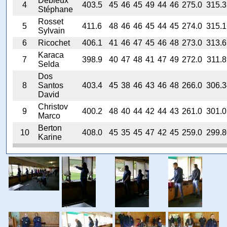
Débieux
4
403.5
45
46
45
49
44
46
275.0
315.3
Stéphane
Rosset
5
411.6
48
46
46
45
44
45
274.0
315.1
Sylvain
6
Ricochet
406.1
41
46
47
45
46
48
273.0
313.6
Karaca
7
398.9
40
47
48
41
47
49
272.0
311.8
Selda
Dos
8
Santos
403.4
45
38
46
43
46
48
266.0
306.3
David
Christov
9
400.2
48
40
44
42
44
43
261.0
301.0
Marco
Berton
10
408.0
45
35
45
47
42
45
259.0
299.8
Karine