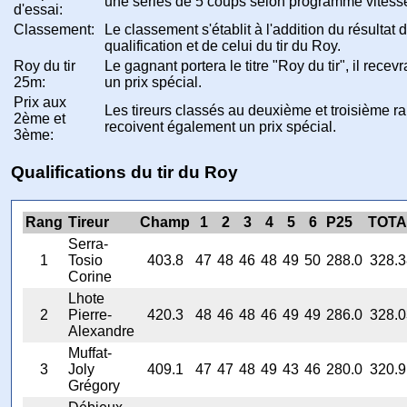
une séries de 5 coups selon programme vitess
d'essai:
Classement:
Le classement s'établit à l'addition du résultat 
qualification et de celui du tir du Roy.
Roy du tir
Le gagnant portera le titre "Roy du tir", il recevr
25m:
un prix spécial.
Prix aux
Les tireurs classés au deuxième et troisième r
2ème et
recoivent également un prix spécial.
3ème:
Qualifications du tir du Roy
Rang
Tireur
Champ
1
2
3
4
5
6
P25
TOTA
Serra-
1
Tosio
403.8
47
48
46
48
49
50
288.0
328.3
Corine
Lhote
2
Pierre-
420.3
48
46
48
46
49
49
286.0
328.0
Alexandre
Muffat-
3
Joly
409.1
47
47
48
49
43
46
280.0
320.9
Grégory