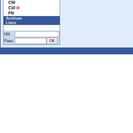
C50
C10
PN
Archives
Liens
Membre
Util.
Pass.