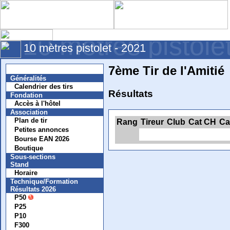
10 mètres pistole
10 mètres pistolet - 2021
7ème Tir de l'Amitié
Nouvelles
Généralités
Calendrier des tirs
Résultats
Fondation
Accès à l'hôtel
Association
Plan de tir
Rang
Tireur
Club
Cat CH
Ca
Petites annonces
Bourse EAN 2026
Boutique
Sous-sections
Stand
Horaire
Technique/Formation
Résultats 2026
P50
P25
P10
F300