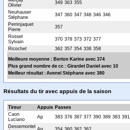
349
363
355
Olivier
Neuhauser
347
360
347
348
346
346
Stéphane
Perrinjaquet
357
Pierre
Rosset
370
378
373
372
377
Sylvain
Ricochet
362
357
354
338
358
Meilleure moyenne : Berton Karine avec 374
Plus grand nombre de cc : Girardet Daniel avec 10
Meilleur résultat : Avenel Stéphane avec 380
Résultats du tir avec appuis de la saison
Tireur
Appuis
Passes
Caon
Ap
383
376
387
377
390
389
383
391
Luciano
Dessemontet
Ap
354
360
362
362