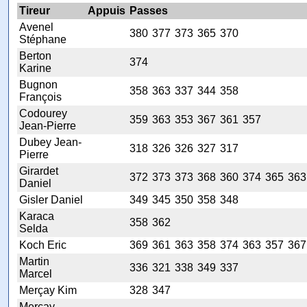
Tireur
Appuis
Passes
Avenel
380
377
373
365
370
Stéphane
Berton
374
Karine
Bugnon
358
363
337
344
358
François
Codourey
359
363
353
367
361
357
Jean-Pierre
Dubey Jean-
318
326
326
327
317
Pierre
Girardet
372
373
373
368
360
374
365
363
Daniel
Gisler Daniel
349
345
350
358
348
Karaca
358
362
Selda
Koch Eric
369
361
363
358
374
363
357
367
Martin
336
321
338
349
337
Marcel
Merçay Kim
328
347
Merçay