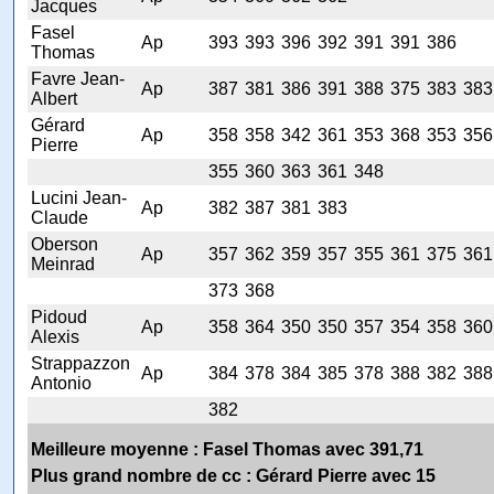
Jacques
Fasel
Ap
393
393
396
392
391
391
386
Thomas
Favre Jean-
Ap
387
381
386
391
388
375
383
383
Albert
Gérard
Ap
358
358
342
361
353
368
353
356
Pierre
355
360
363
361
348
Lucini Jean-
Ap
382
387
381
383
Claude
Oberson
Ap
357
362
359
357
355
361
375
361
Meinrad
373
368
Pidoud
Ap
358
364
350
350
357
354
358
360
Alexis
Strappazzon
Ap
384
378
384
385
378
388
382
388
Antonio
382
Meilleure moyenne : Fasel Thomas avec 391,71
Plus grand nombre de cc : Gérard Pierre avec 15