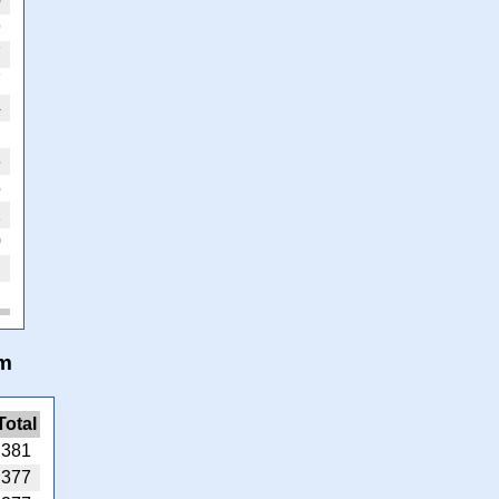
0
9
7
7
4
6
5
2
0
5m
Total
381
377