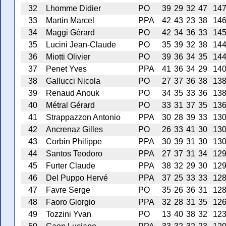
32
Lhomme Didier
PO
39
29
32
47
14
33
Martin Marcel
PPA
42
43
23
38
14
34
Maggi Gérard
PO
42
34
36
33
14
35
Lucini Jean-Claude
PO
35
39
32
38
14
36
Miotti Olivier
PO
39
36
34
35
14
37
Penet Yves
PPA
41
36
34
29
14
38
Gallucci Nicola
PO
27
37
36
38
13
39
Renaud Anouk
PO
34
35
33
36
13
40
Métral Gérard
PO
33
31
37
35
13
41
Strappazzon Antonio
PPA
30
28
39
33
13
42
Ancrenaz Gilles
PO
26
33
41
30
13
43
Corbin Philippe
PPA
30
39
31
30
13
44
Santos Teodoro
PPA
27
37
31
34
12
45
Furter Claude
PPA
38
32
29
30
12
46
Del Puppo Hervé
PPA
37
25
33
33
12
47
Favre Serge
PO
35
26
36
31
12
48
Faoro Giorgio
PPA
32
28
31
35
12
49
Tozzini Yvan
PO
13
40
38
32
12