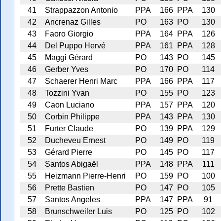
41
Strappazzon Antonio
PPA
166
PPA
130
42
Ancrenaz Gilles
PO
163
PO
130
43
Faoro Giorgio
PPA
164
PPA
126
44
Del Puppo Hervé
PPA
161
PPA
128
45
Maggi Gérard
PO
143
PO
145
46
Gerber Yves
PO
170
PO
114
47
Schaerer Henri Marc
PPA
166
PPA
117
48
Tozzini Yvan
PO
155
PO
123
49
Caon Luciano
PPA
157
PPA
120
50
Corbin Philippe
PPA
143
PPA
130
51
Furter Claude
PO
139
PPA
129
52
Ducheveu Ernest
PO
149
PO
119
53
Gérard Pierre
PO
145
PO
117
54
Santos Abigaël
PPA
148
PPA
111
55
Heizmann Pierre-Henri
PO
159
PO
100
56
Prette Bastien
PO
147
PO
105
57
Santos Angeles
PPA
147
PPA
91
58
Brunschweiler Luis
PO
125
PO
102