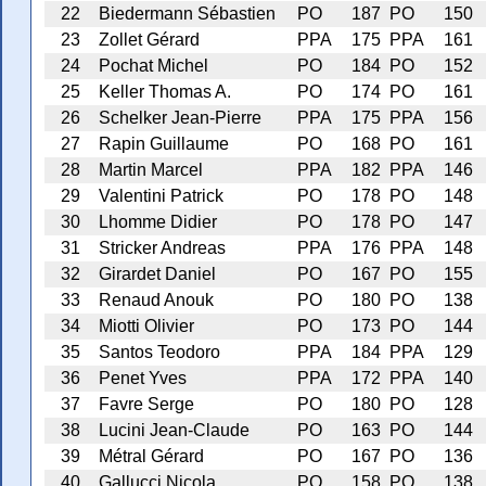
22
Biedermann Sébastien
PO
187
PO
150
23
Zollet Gérard
PPA
175
PPA
161
24
Pochat Michel
PO
184
PO
152
25
Keller Thomas A.
PO
174
PO
161
26
Schelker Jean-Pierre
PPA
175
PPA
156
27
Rapin Guillaume
PO
168
PO
161
28
Martin Marcel
PPA
182
PPA
146
29
Valentini Patrick
PO
178
PO
148
30
Lhomme Didier
PO
178
PO
147
31
Stricker Andreas
PPA
176
PPA
148
32
Girardet Daniel
PO
167
PO
155
33
Renaud Anouk
PO
180
PO
138
34
Miotti Olivier
PO
173
PO
144
35
Santos Teodoro
PPA
184
PPA
129
36
Penet Yves
PPA
172
PPA
140
37
Favre Serge
PO
180
PO
128
38
Lucini Jean-Claude
PO
163
PO
144
39
Métral Gérard
PO
167
PO
136
40
Gallucci Nicola
PO
158
PO
138