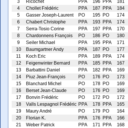
3
Ricochet
PPA
196
PPA
181
4
Chollet Frédéric
PPA
187
PPA
184
5
Gasser Joseph-Laurent
PO
195
PO
174
6
Chabert Christophe
PPA
193
PPA
174
7
Serra-Tosio Corine
PPA
197
PPA
170
8
Chardonnens François
PO
186
PO
180
9
Seiler Michael
PPA
195
PPA
171
10
Baumgartner Andy
PPA
187
PO
177
11
Koch Eric
PPA
189
PPA
174
12
Feigenwinter Bernard
PPA
185
PPA
167
13
Barbattini Daniel
PPA
182
PPA
169
14
Piuz Jean-François
PO
176
PO
173
15
Blanchard Michel
PO
178
PO
169
16
Berset Jean-Claude
PO
176
PO
169
17
Bonvin Frédéric
PO
172
PO
172
18
Valls Lespagnol Frédéric
PPA
178
PPA
165
19
Maury André
PO
179
PO
164
20
Florian K.
PPA
176
PPA
166
21
Weber Patrick
PPA
171
PPA
168