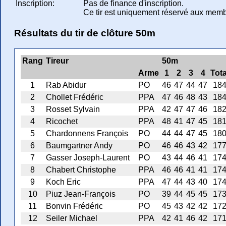
Inscription:
Pas de finance d'inscription.
Ce tir est uniquement réservé aux membre
Résultats du tir de clôture 50m
Rang
Tireur
50m
Arme
1
2
3
4
Tota
1
Rab Abidur
PO
46
47
44
47
18
2
Chollet Frédéric
PPA
47
46
48
43
18
3
Rosset Sylvain
PPA
42
47
47
46
18
4
Ricochet
PPA
48
41
47
45
18
5
Chardonnens François
PO
44
44
47
45
18
6
Baumgartner Andy
PO
46
46
43
42
17
7
Gasser Joseph-Laurent
PO
43
44
46
41
17
8
Chabert Christophe
PPA
46
46
41
41
17
9
Koch Eric
PPA
47
44
43
40
17
10
Piuz Jean-François
PO
39
44
45
45
17
11
Bonvin Frédéric
PO
45
43
42
42
17
12
Seiler Michael
PPA
42
41
46
42
17