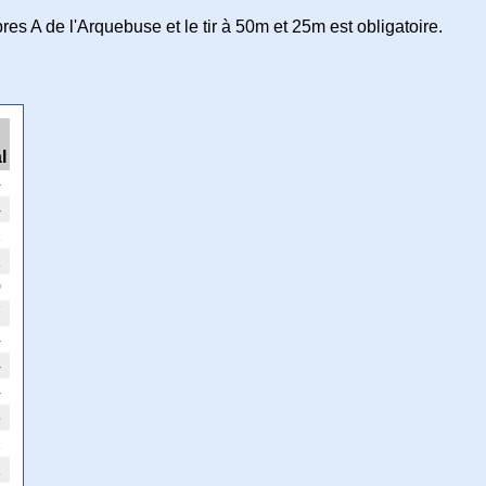
s A de l'Arquebuse et le tir à 50m et 25m est obligatoire.
l
4
4
2
1
0
7
4
4
4
3
2
1