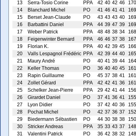
13
Serra-Tosio Corine
PPA
42
40
42
46
17
14
Blanchard Michel
PO
41
46
41
41
16
15
Berset Jean-Claude
PO
43
43
43
40
16
16
Barbattini Daniel
PPA
44
39
47
39
16
17
Weber Patrick
PPA
48
48
38
34
16
18
Feigenwinter Bernard
PPA
46
46
37
38
16
19
Florian K.
PPA
40
42
39
45
16
20
Valls Lespagnol Frédéric
PPA
42
39
44
40
16
21
Maury André
PO
40
41
39
44
16
22
Keller Thomas
PO
36
40
40
45
16
23
Rapin Guillaume
PO
45
37
38
41
16
24
Zollet Gérard
PPA
42
42
41
36
16
25
Schelker Jean-Pierre
PPA
29
42
41
44
15
26
Girardet Daniel
PO
37
41
36
41
15
27
Lyon Didier
PO
37
42
40
36
15
28
Pochat Michel
PO
42
37
36
37
15
29
Biedermann Sébastien
PO
44
30
38
38
15
30
Stricker Andreas
PPA
35
33
43
37
14
31
Valentini Patrick
PO
36
42
38
32
14