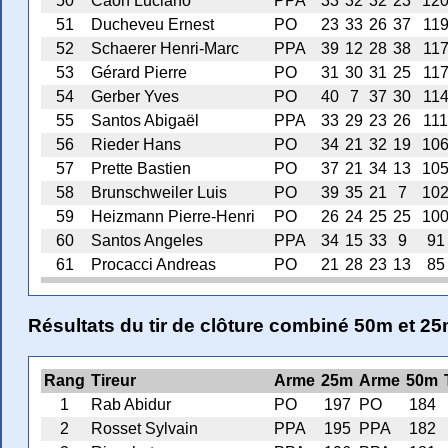
50
Caon Luciano
PPA
33
32
32
23
12
51
Ducheveu Ernest
PO
23
33
26
37
11
52
Schaerer Henri-Marc
PPA
39
12
28
38
11
53
Gérard Pierre
PO
31
30
31
25
11
54
Gerber Yves
PO
40
7
37
30
11
55
Santos Abigaël
PPA
33
29
23
26
111
56
Rieder Hans
PO
34
21
32
19
10
57
Prette Bastien
PO
37
21
34
13
10
58
Brunschweiler Luis
PO
39
35
21
7
10
59
Heizmann Pierre-Henri
PO
26
24
25
25
10
60
Santos Angeles
PPA
34
15
33
9
91
61
Procacci Andreas
PO
21
28
23
13
85
Résultats du tir de clôture combiné 50m et 2
Rang
Tireur
Arme
25m
Arme
50m
1
Rab Abidur
PO
197
PO
184
2
Rosset Sylvain
PPA
195
PPA
182